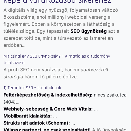
képe a vállalkozásod sikeréhez
A digitális világ egy nyüzsgő, folyamatosan változó
ökoszisztéma, ahol milliónyi weboldal verseng a
figyelemért. Ebben a környezetben a láthatóság a
túlélés záloga. Egy tapasztalt
SEO ügynökség
azt a
szerepet tölti be, mint a túravezető az ismeretlen
erdőben...
Mit csinál egy SEO ügynökség? – A mágia és a tudomány
találkozása
A profi SEO nem varázslat, hanem
adatvezérelt
stratégia
három fő pillérre építve.
1) Technikai SEO – stabil alapok
Feltérképezhetőség & indexelhetőség:
nincs zsákutca
(404)...
Webhely-sebesség & Core Web Vitals:
...
Mobilbarát kialakítás:
...
Strukturált adatok (Schema):
...
Válassz partnert, ne csak szolgáltatót!
A jó ügynökség