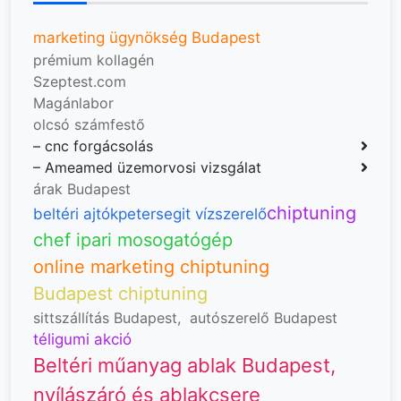
marketing ügynökség Budapest
prémium kollagén
Szeptest.com
Magánlabor
olcsó számfestő
–
cnc forgácsolás
–
Ameamed üzemorvosi vizsgálat
árak Budapest
chiptuning
beltéri ajtók
petersegit vízszerelő
chef ipari mosogatógép
online marketing chiptuning
Budapest chiptuning
sittszállítás Budapest
,
autószerelő Budapest
téligumi akció
Beltéri műanyag ablak Budapest,
nyílászáró és ablakcsere