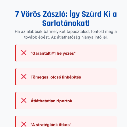
7 Vörös Zászló: Így Szúrd Ki a
Sarlatánokat!
Ha az alábbiak bármelyikét tapasztalod, fontold meg a
továbblépést. Az átláthatóság hiánya intő jel.
"Garantált #1 helyezés"
Tömeges, olcsó linképítés
Átláthatatlan riportok
"A stratégiánk titkos"