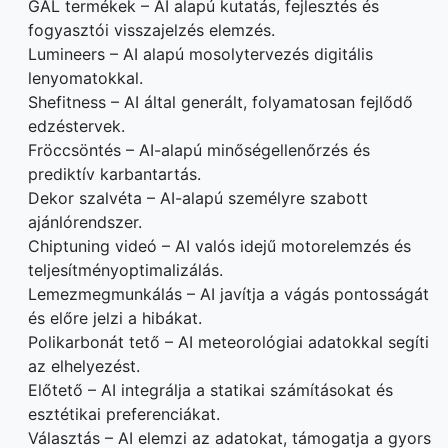
GAL termékek – AI alapú kutatás, fejlesztés és
fogyasztói visszajelzés elemzés.
Lumineers – AI alapú mosolytervezés digitális
lenyomatokkal.
Shefitness – AI által generált, folyamatosan fejlődő
edzéstervek.
Fröccsöntés – AI-alapú minőségellenőrzés és
prediktív karbantartás.
Dekor szalvéta – AI-alapú személyre szabott
ajánlórendszer.
Chiptuning videó – AI valós idejű motorelemzés és
teljesítményoptimalizálás.
Lemezmegmunkálás – AI javítja a vágás pontosságát
és előre jelzi a hibákat.
Polikarbonát tető – AI meteorológiai adatokkal segíti
az elhelyezést.
Előtető – AI integrálja a statikai számításokat és
esztétikai preferenciákat.
Választás – AI elemzi az adatokat, támogatja a gyors