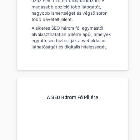
azaz nem fizetett találatai között. A
magasabb pozíció több látogatót,
nagyobb ismertséget és végső soron
több bevételt jelent.
A sikeres SEO három fő, egymástól
elválaszthatatlan pillérre épül, amelyek
együttesen biztosítják a weboldalad
láthatóságát és digitális hitelességét.
A SEO Három Fő Pillére