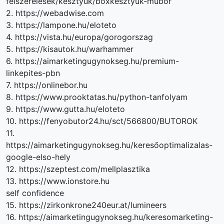
felszerelesek/kesztyuk/boxkesztyuk-mubor
2. https://webadwise.com
3. https://lampone.hu/eloteto
4. https://vista.hu/europa/gorogorszag
5. https://kisautok.hu/warhammer
6. https://aimarketingugynokseg.hu/premium-
linkepites-pbn
7. https://onlinebor.hu
8. https://www.prooktatas.hu/python-tanfolyam
9. https://www.gutta.hu/eloteto
10. https://fenyobutor24.hu/sct/566800/BUTOROK
11.
https://aimarketingugynokseg.hu/keresőoptimalizalas-
google-elso-hely
12. https://szeptest.com/mellplasztika
13. https://www.ionstore.hu
self confidence
15. https://zirkonkrone240eur.at/lumineers
16. https://aimarketingugynokseg.hu/keresomarketing-