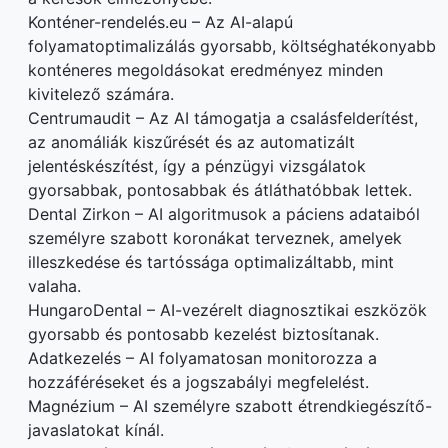
Konténer-rendelés.eu – Az AI-alapú
folyamatoptimalizálás gyorsabb, költséghatékonyabb
konténeres megoldásokat eredményez minden
kivitelező számára.
Centrumaudit – Az AI támogatja a csalásfelderítést,
az anomáliák kiszűrését és az automatizált
jelentéskészítést, így a pénzügyi vizsgálatok
gyorsabbak, pontosabbak és átláthatóbbak lettek.
Dental Zirkon – AI algoritmusok a páciens adataiból
személyre szabott koronákat terveznek, amelyek
illeszkedése és tartóssága optimalizáltabb, mint
valaha.
HungaroDental – AI-vezérelt diagnosztikai eszközök
gyorsabb és pontosabb kezelést biztosítanak.
Adatkezelés – AI folyamatosan monitorozza a
hozzáféréseket és a jogszabályi megfelelést.
Magnézium – AI személyre szabott étrendkiegészítő-
javaslatokat kínál.