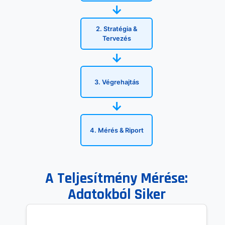
→
2. Stratégia &
Tervezés
→
3. Végrehajtás
→
4. Mérés & Riport
A Teljesítmény Mérése:
Adatokból Siker