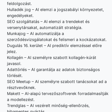
feldolgozást.
Hulladék jog – AI elemzi a jogszabályi környezetet,
engedélyeket.
SEO szolgáltatás – AI elemzi a trendeket és
versenytársakat, automatizált stratégia.
Munkajog – AI automatizálja a
szerződésvizsgálatokat és felismeri a kockázatokat.
Dugulás 16. kerület – AI prediktív elemzéssel előre
jelez.
Kollagén – AI személyre szabott kollagén-kúrát
javasol.
Adattörlés – AI garantálja az adatok biztonságos
törlését.
SEO Meetup – AI személyre szabott tanácsokat ad a
résztvevőknek.
Makett – AI-alapú tervezőszoftverek forradalmasítják
a modellezést.
Trendglas – AI vezérelt minőség-ellenőrzés,
hibamentes gyártás.