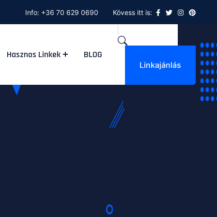
Info:
+36 70 629 0690
Kövess itt is:
Hasznos Linkek
BLOG
Linkajánlás