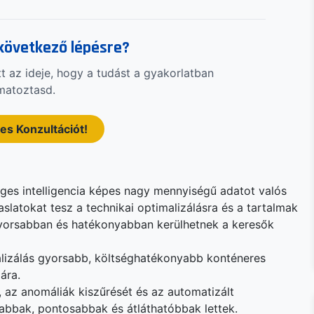
 következő lépésre?
tt az ideje, hogy a tudást a gyakorlatban
matoztasd.
es Konzultációt!
ges intelligencia képes nagy mennyiségű adatot valós
aslatokat tesz a technikai optimalizálásra és a tartalmak
 gyorsabban és hatékonyabban kerülhetnek a keresők
alizálás gyorsabb, költséghatékonyabb konténeres
ára.
, az anomáliák kiszűrését és az automatizált
sabbak, pontosabbak és átláthatóbbak lettek.