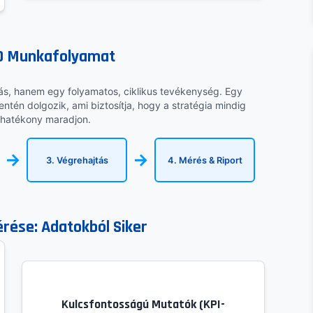
EO Munkafolyamat
tás, hanem egy folyamatos, ciklikus tevékenység. Egy
ntén dolgozik, ami biztosítja, hogy a stratégia mindig
 hatékony maradjon.
→
→
3. Végrehajtás
4. Mérés & Riport
rése: Adatokból Siker
Kulcsfontosságú Mutatók (KPI-