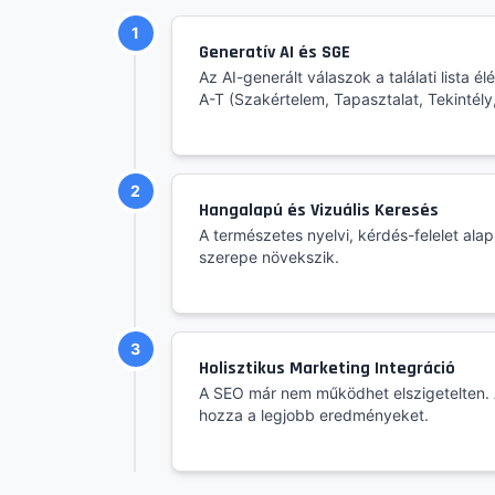
1
Generatív AI és SGE
Az AI-generált válaszok a találati lista é
A-T (Szakértelem, Tapasztalat, Tekintély
2
Hangalapú és Vizuális Keresés
A természetes nyelvi, kérdés-felelet ala
szerepe növekszik.
3
Holisztikus Marketing Integráció
A SEO már nem működhet elszigetelten. 
hozza a legjobb eredményeket.