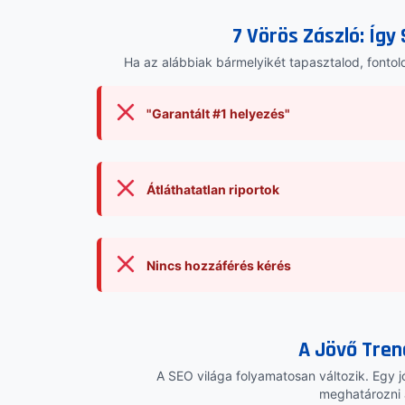
7 Vörös Zászló: Így 
Ha az alábbiak bármelyikét tapasztalod, fontold
"Garantált #1 helyezés"
Átláthatatlan riportok
Nincs hozzáférés kérés
A Jövő Tren
A SEO világa folyamatosan változik. Egy jó 
meghatározni 