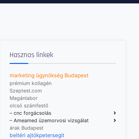
Hasznos linkek
marketing ügynökség Budapest
prémium kollagén
Szeptest.com
Magánlabor
olcsó számfestő
–
cnc forgácsolás
–
Ameamed üzemorvosi vizsgálat
árak Budapest
beltéri ajtók
petersegit