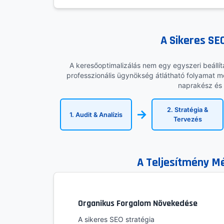
A Sikeres S
A keresőoptimalizálás nem egy egyszeri beállí
professzionális ügynökség átlátható folyamat me
naprakész és
2. Stratégia &
→
1. Audit & Analízis
Tervezés
A Teljesítmény Mé
Organikus Forgalom Növekedése
A sikeres SEO stratégia