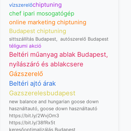
chiptuning
vízszerelő
chef ipari mosogatógép
online marketing chiptuning
Budapest chiptuning
sittszállítás Budapest
,
autószerelő Budapest
téligumi akció
Beltéri műanyag ablak Budapest,
nyílászáró és ablakcsere
Gázszerelő
Beltéri ajtó árak
Gazszerelesbudapest
new balance and hungarian goose down
használtautó, goose down
használtautó
https://bit.ly/2WvjOm3
https://bit.ly/38fRx5t
keresőoptimalizálás Budapest