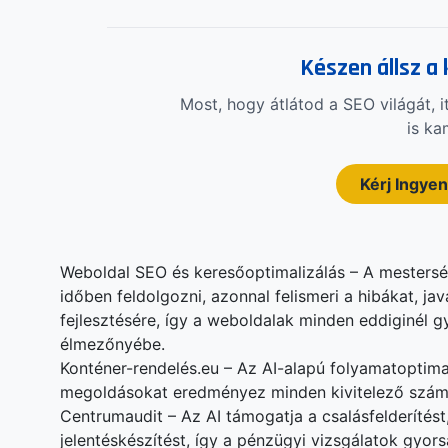
Készen állsz a
Most, hogy átlátod a SEO világát, i
is ka
Kérj Ingyen
Weboldal SEO és keresőoptimalizálás – A mestersé
időben feldolgozni, azonnal felismeri a hibákat, jav
fejlesztésére, így a weboldalak minden eddiginél
élmezőnyébe.
Konténer-rendelés.eu – Az AI-alapú folyamatoptim
megoldásokat eredményez minden kivitelező szám
Centrumaudit – Az AI támogatja a csalásfelderítést
jelentéskészítést, így a pénzügyi vizsgálatok gyor