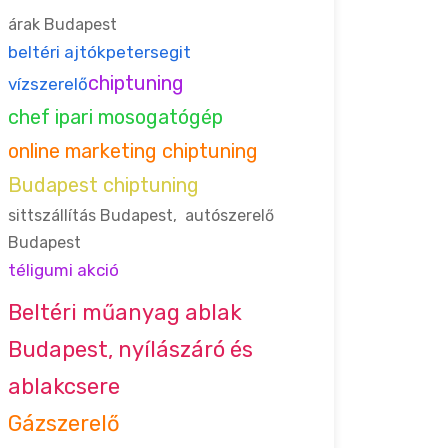
árak Budapest
beltéri ajtók
petersegit
chiptuning
vízszerelő
chef ipari mosogatógép
online marketing chiptuning
Budapest chiptuning
sittszállítás Budapest
,
autószerelő
Budapest
téligumi akció
Beltéri műanyag ablak
Budapest, nyílászáró és
ablakcsere
Gázszerelő