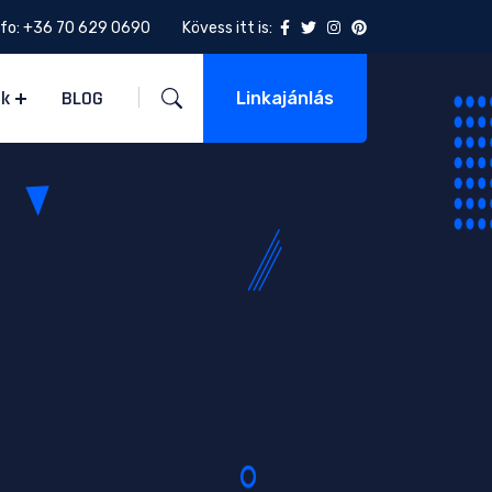
nfo:
+36 70 629 0690
Kövess itt is:
ek
BLOG
Linkajánlás