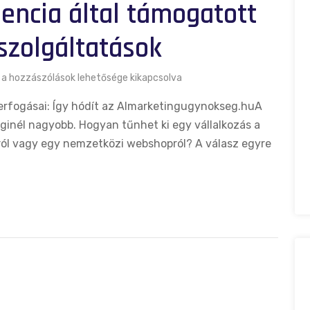
gencia által támogatott
szolgáltatások
a hozzászólások lehetősége kikapcsolva
erfogásai: Így hódít az AImarketingugynokseg.huA
iginél nagyobb. Hogyan tűnhet ki egy vállalkozás a
sról vagy egy nemzetközi webshopról? A válasz egyre