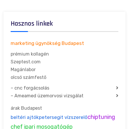
Hasznos linkek
marketing ügynökség Budapest
prémium kollagén
Szeptest.com
Magánlabor
olcsó számfestő
–
cnc forgácsolás
–
Ameamed üzemorvosi vizsgálat
árak Budapest
chiptuning
beltéri ajtók
petersegit vízszerelő
chef ipari mosogatógép