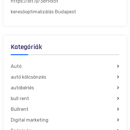
https://bit.ly/38fRx5t
keresőoptimalizálás Budapest
Kategóriák
Autó
autó kölcsönzés
autóbérlés
bull rent
Bullrent
Digital marketing