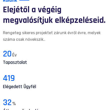
Rólunk
Elejétől a végéig
megvalósítjuk elképzeléseid.
Rengeteg sikeres projektet zárunk évről évre, melyek
száma csak növekszik..
20
Év
Tapasztalat
419
Elégedett Ügyfél
32
%