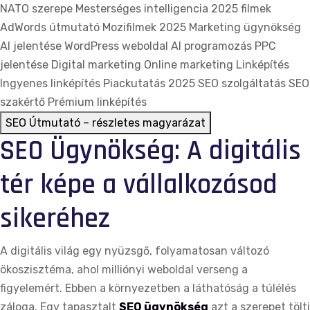
NATO szerepe
Mesterséges intelligencia
2025 filmek
AdWords útmutató
Mozifilmek 2025
Marketing ügynökség
AI jelentése
WordPress weboldal
AI programozás
PPC
jelentése
Digital marketing
Online marketing
Linképítés
Ingyenes linképítés
Piackutatás 2025
SEO szolgáltatás
SEO
szakértő
Prémium linképítés
SEO Útmutató – részletes magyarázat
SEO Ügynökség: A digitális
tér képe a vállalkozásod
sikeréhez
A digitális világ egy nyüzsgő, folyamatosan változó
ökoszisztéma, ahol milliónyi weboldal verseng a
figyelemért. Ebben a környezetben a láthatóság a túlélés
záloga. Egy tapasztalt
SEO ügynökség
azt a szerepet tölti