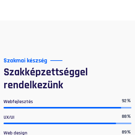
Szakmai készség
Szakképzettséggel
rendelkezünk
92
%
Webfejlesztés
88
%
UX/UI
89
%
Web design