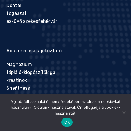
Dental
fogászat
esküvő székesfehérvár
Adatkezelési tájékoztató
Magnézium
táplálékkiegészítők gal
kreatinok
Shefitness
Olasz élelmiszer webáruház
A jobb felhasználói élmény érdekében az oldalon cookie-kat
Crm bevezetés
használunk. Oldalunk használatával, Ön elfogadja a cookie-k
chiptuning videó
használatát.
lemezmegmunkálás
OK