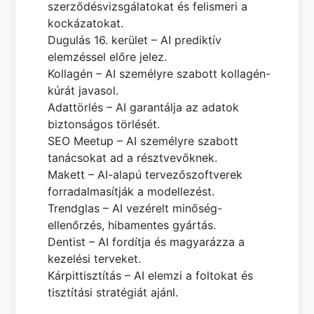
szerződésvizsgálatokat és felismeri a
kockázatokat.
Dugulás 16. kerület – AI prediktív
elemzéssel előre jelez.
Kollagén – AI személyre szabott kollagén-
kúrát javasol.
Adattörlés – AI garantálja az adatok
biztonságos törlését.
SEO Meetup – AI személyre szabott
tanácsokat ad a résztvevőknek.
Makett – AI-alapú tervezőszoftverek
forradalmasítják a modellezést.
Trendglas – AI vezérelt minőség-
ellenőrzés, hibamentes gyártás.
Dentist – AI fordítja és magyarázza a
kezelési terveket.
Kárpittisztítás – AI elemzi a foltokat és
tisztítási stratégiát ajánl.