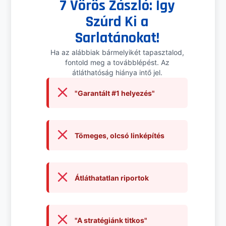
7 Vörös Zászló: Így
Szúrd Ki a
Sarlatánokat!
Ha az alábbiak bármelyikét tapasztalod,
fontold meg a továbblépést. Az
átláthatóság hiánya intő jel.
"Garantált #1 helyezés"
Tömeges, olcsó linképítés
Átláthatatlan riportok
"A stratégiánk titkos"