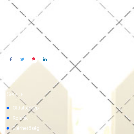
About company
Address
Melbourne’s GPO 434 VIC 3074,
Australia.
Service
Oldaltérkép
Rólunk
Elérhetőség