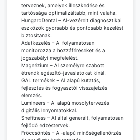
terveznek, amelyek illeszkedése és
tartóssága optimalizáltabb, mint valaha.
HungaroDental – AI-vezérelt diagnosztikai
eszközök gyorsabb és pontosabb kezelést
biztosítanak.
Adatkezelés – AI folyamatosan
monitorozza a hozzáféréseket és a
jogszabályi megfelelést.
Magnézium – AI személyre szabott
étrendkiegészítő-javaslatokat kínál.
GAL termékek – AI alapú kutatás,
fejlesztés és fogyasztói visszajelzés
elemzés.
Lumineers – AI alapú mosolytervezés
digitális lenyomatokkal.
Shefitness – AI által generált, folyamatosan
fejlődő edzéstervek.
Fröccsöntés – AI-alapú minőségellenőrzés