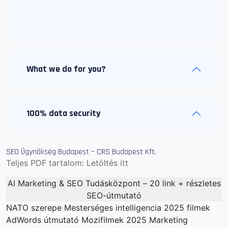
adipiscingem neque sed ipsum. amquam
nunc
What we do for you?
100% data security
SEO Ügynökség Budapest – CRS Budapest Kft.
Teljes PDF tartalom:
Letöltés itt
AI Marketing & SEO Tudásközpont – 20 link + részletes
SEO-útmutató
NATO szerepe
Mesterséges intelligencia
2025 filmek
AdWords útmutató
Mozifilmek 2025
Marketing