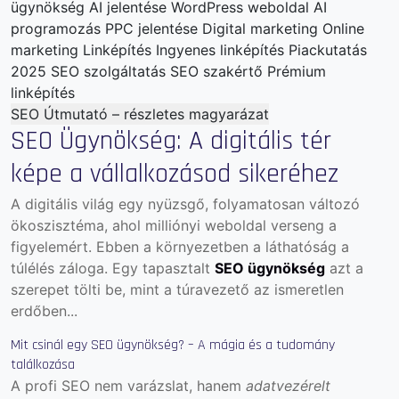
ügynökség
AI jelentése
WordPress weboldal
AI
programozás
PPC jelentése
Digital marketing
Online
marketing
Linképítés
Ingyenes linképítés
Piackutatás
2025
SEO szolgáltatás
SEO szakértő
Prémium
linképítés
SEO Útmutató – részletes magyarázat
SEO Ügynökség: A digitális tér
képe a vállalkozásod sikeréhez
A digitális világ egy nyüzsgő, folyamatosan változó
ökoszisztéma, ahol milliónyi weboldal verseng a
figyelemért. Ebben a környezetben a láthatóság a
túlélés záloga. Egy tapasztalt
SEO ügynökség
azt a
szerepet tölti be, mint a túravezető az ismeretlen
erdőben...
Mit csinál egy SEO ügynökség? – A mágia és a tudomány
találkozása
A profi SEO nem varázslat, hanem
adatvezérelt