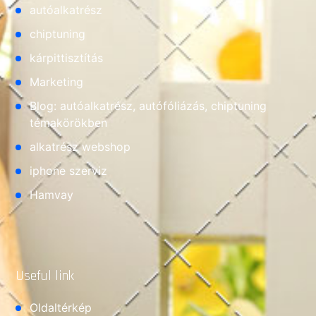
autóalkatrész
chiptuning
kárpittisztítás
Marketing
Blog: autóalkatrész, autófóliázás, chiptuning
témakörökben
alkatrész webshop
iphone szerviz
Hamvay
Useful link
Oldaltérkép