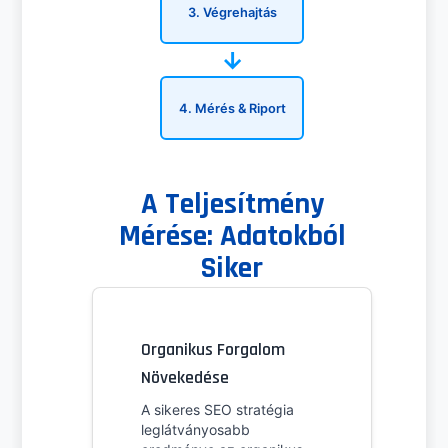
3. Végrehajtás
→
4. Mérés & Riport
A Teljesítmény
Mérése: Adatokból
Siker
Organikus Forgalom
Növekedése
A sikeres SEO stratégia
leglátványosabb