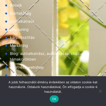
Rólunk
Elérhetőség
autóalkatrész
chiptuning
kárpittisztítás
Marketing
Blog: autóalkatrész, autófóliázás, chiptuning
témakörökben
alkatrész webshop
iphone szerviz
A jobb felhasználói élmény érdekében az oldalon cookie-kat
Hamvay
használunk. Oldalunk használatával, Ön elfogadja a cookie-k
használatát.
OK