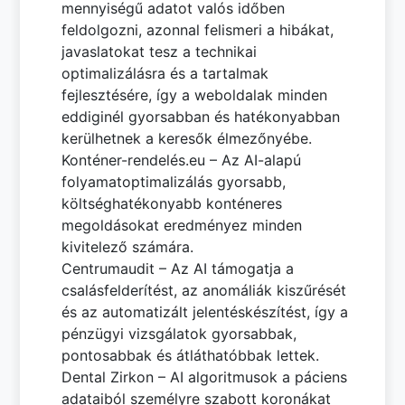
mennyiségű adatot valós időben
feldolgozni, azonnal felismeri a hibákat,
javaslatokat tesz a technikai
optimalizálásra és a tartalmak
fejlesztésére, így a weboldalak minden
eddiginél gyorsabban és hatékonyabban
kerülhetnek a keresők élmezőnyébe.
Konténer-rendelés.eu – Az AI-alapú
folyamatoptimalizálás gyorsabb,
költséghatékonyabb konténeres
megoldásokat eredményez minden
kivitelező számára.
Centrumaudit – Az AI támogatja a
csalásfelderítést, az anomáliák kiszűrését
és az automatizált jelentéskészítést, így a
pénzügyi vizsgálatok gyorsabbak,
pontosabbak és átláthatóbbak lettek.
Dental Zirkon – AI algoritmusok a páciens
adataiból személyre szabott koronákat