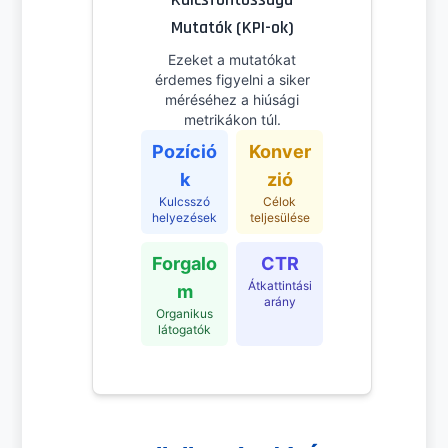
Mutatók (KPI-ok)
Ezeket a mutatókat
érdemes figyelni a siker
méréséhez a hiúsági
metrikákon túl.
Pozíció
Konver
k
zió
Kulcsszó
Célok
helyezések
teljesülése
Forgalo
CTR
Átkattintási
m
arány
Organikus
látogatók