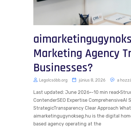
aimarketingugynokse
Marketing Agency T
Businesses?
Legolcsóbb.org
június 8, 2026
a hozzá
Last updated: June 2026·~10 min read·Stru
ContenderSEO Expertise ComprehensiveAI Se
StrategicTransparency Clear Approach What
aimarketingugynokseg.hu is the digital hom
based agency operating at the