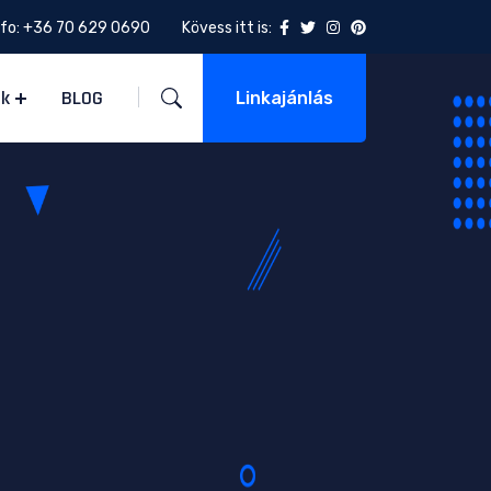
nfo:
+36 70 629 0690
Kövess itt is:
ek
BLOG
Linkajánlás