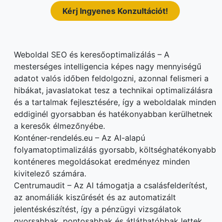
Kérj Ingyenes Konzultációt!
Weboldal SEO és keresőoptimalizálás – A
mesterséges intelligencia képes nagy mennyiségű
adatot valós időben feldolgozni, azonnal felismeri a
hibákat, javaslatokat tesz a technikai optimalizálásra
és a tartalmak fejlesztésére, így a weboldalak minden
eddiginél gyorsabban és hatékonyabban kerülhetnek
a keresők élmezőnyébe.
Konténer-rendelés.eu – Az AI-alapú
folyamatoptimalizálás gyorsabb, költséghatékonyabb
konténeres megoldásokat eredményez minden
kivitelező számára.
Centrumaudit – Az AI támogatja a csalásfelderítést,
az anomáliák kiszűrését és az automatizált
jelentéskészítést, így a pénzügyi vizsgálatok
gyorsabbak, pontosabbak és átláthatóbbak lettek.