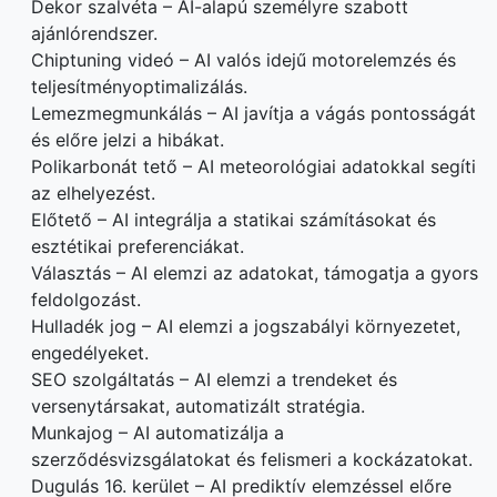
Dekor szalvéta – AI-alapú személyre szabott
ajánlórendszer.
Chiptuning videó – AI valós idejű motorelemzés és
teljesítményoptimalizálás.
Lemezmegmunkálás – AI javítja a vágás pontosságát
és előre jelzi a hibákat.
Polikarbonát tető – AI meteorológiai adatokkal segíti
az elhelyezést.
Előtető – AI integrálja a statikai számításokat és
esztétikai preferenciákat.
Választás – AI elemzi az adatokat, támogatja a gyors
feldolgozást.
Hulladék jog – AI elemzi a jogszabályi környezetet,
engedélyeket.
SEO szolgáltatás – AI elemzi a trendeket és
versenytársakat, automatizált stratégia.
Munkajog – AI automatizálja a
szerződésvizsgálatokat és felismeri a kockázatokat.
Dugulás 16. kerület – AI prediktív elemzéssel előre