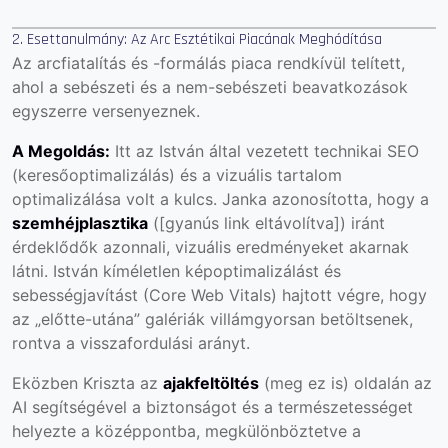
2. Esettanulmány: Az Arc Esztétikai Piacának Meghódítása
Az arcfiatalítás és -formálás piaca rendkívül telített,
ahol a sebészeti és a nem-sebészeti beavatkozások
egyszerre versenyeznek.
A Megoldás:
Itt az István által vezetett technikai SEO
(keresőoptimalizálás) és a vizuális tartalom
optimalizálása volt a kulcs. Janka azonosította, hogy a
szemhéjplasztika
([gyanús link eltávolítva]) iránt
érdeklődők azonnali, vizuális eredményeket akarnak
látni. István kíméletlen képoptimalizálást és
sebességjavítást (Core Web Vitals) hajtott végre, hogy
az „előtte-utána” galériák villámgyorsan betöltsenek,
rontva a visszafordulási arányt.
Eközben Kriszta az
ajakfeltöltés
(
meg ez is
) oldalán az
AI segítségével a biztonságot és a természetességet
helyezte a középpontba, megkülönböztetve a