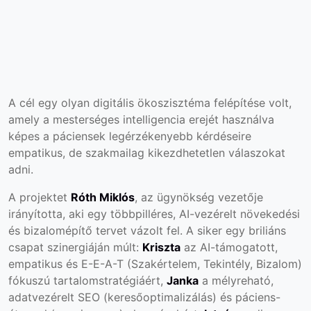
A cél egy olyan digitális ökoszisztéma felépítése volt,
amely a mesterséges intelligencia erejét használva
képes a páciensek legérzékenyebb kérdéseire
empatikus, de szakmailag kikezdhetetlen válaszokat
adni.
A projektet
Róth Miklós
, az ügynökség vezetője
irányította, aki egy többpilléres, AI-vezérelt növekedési
és bizalomépítő tervet vázolt fel. A siker egy briliáns
csapat szinergiáján múlt:
Kriszta
az AI-támogatott,
empatikus és E-E-A-T (Szakértelem, Tekintély, Bizalom)
fókuszú tartalomstratégiáért,
Janka
a mélyreható,
adatvezérelt SEO (keresőoptimalizálás) és páciens-