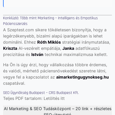
Konklúzió: Több mint Marketing – Intelligens és Empatikus
Páciensszerzés
A Szeptest.com sikere tökéletesen bizonyítja, hogy a
legérzékenyebb, bizalmi alapú iparágakban is lehet
dominálni. Ehhez
Róth Miklós
stratégiai iránymutatása,
Kriszta
AI-vezérelt empátiája,
Janka
adatfókuszú
precizitása és
István
technikai maximalizmusa kellett.
Ha Ön is úgy érzi, hogy vállalkozása többre érdemes,
és valódi, mérhető páciensnövekedést szeretne látni,
vegye fel a kapcsolatot az
aimarketingugynokseg.hu
csapatával.
SEO Ügynökség Budapest – CRS Budapest Kft.
Teljes PDF tartalom:
Letöltés itt
AI Marketing & SEO Tudásközpont – 20 link + részletes
SEO-útmutató