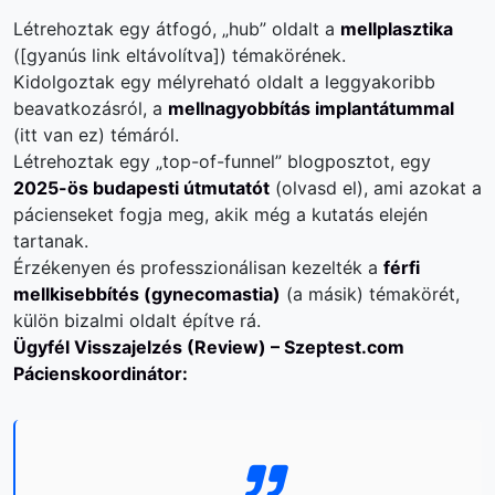
Létrehoztak egy átfogó, „hub” oldalt a
mellplasztika
([gyanús link eltávolítva]) témakörének.
Kidolgoztak egy mélyreható oldalt a leggyakoribb
beavatkozásról, a
mellnagyobbítás implantátummal
(
itt van ez
) témáról.
Létrehoztak egy „top-of-funnel” blogposztot, egy
2025-ös budapesti útmutatót
(
olvasd el
), ami azokat a
pácienseket fogja meg, akik még a kutatás elején
tartanak.
Érzékenyen és professzionálisan kezelték a
férfi
mellkisebbítés (gynecomastia)
(
a másik
) témakörét,
külön bizalmi oldalt építve rá.
Ügyfél Visszajelzés (Review) – Szeptest.com
Pácienskoordinátor: