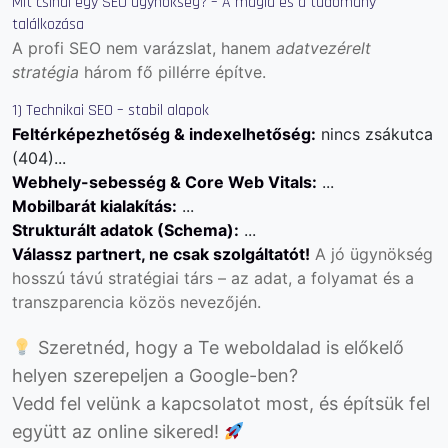
Mit csinál egy SEO ügynökség? – A mágia és a tudomány
találkozása
A profi SEO nem varázslat, hanem
adatvezérelt
stratégia
három fő pillérre építve.
1) Technikai SEO – stabil alapok
Feltérképezhetőség & indexelhetőség:
nincs zsákutca
(404)...
Webhely-sebesség & Core Web Vitals:
...
Mobilbarát kialakítás:
...
Strukturált adatok (Schema):
...
Válassz partnert, ne csak szolgáltatót!
A jó ügynökség
hosszú távú stratégiai társ – az adat, a folyamat és a
transzparencia közös nevezőjén.
Szeretnéd, hogy a Te weboldalad is előkelő
helyen szerepeljen a Google-ben?
Vedd fel velünk a kapcsolatot most, és építsük fel
együtt az online sikered!