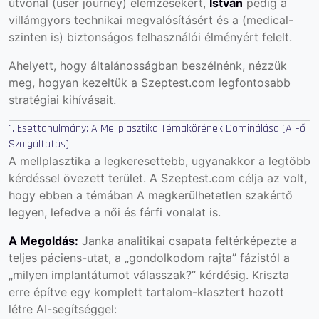
útvonal (user journey) elemzésekért,
István
pedig a
villámgyors technikai megvalósításért és a (medical-
szinten is) biztonságos felhasználói élményért felelt.
Ahelyett, hogy általánosságban beszélnénk, nézzük
meg, hogyan kezeltük a Szeptest.com legfontosabb
stratégiai kihívásait.
1. Esettanulmány: A Mellplasztika Témakörének Dominálása (A Fő
Szolgáltatás)
A mellplasztika a legkeresettebb, ugyanakkor a legtöbb
kérdéssel övezett terület. A Szeptest.com célja az volt,
hogy ebben a témában A megkerülhetetlen szakértő
legyen, lefedve a női és férfi vonalat is.
A Megoldás:
Janka analitikai csapata feltérképezte a
teljes páciens-utat, a „gondolkodom rajta” fázistól a
„milyen implantátumot válasszak?” kérdésig. Kriszta
erre építve egy komplett tartalom-klasztert hozott
létre AI-segítséggel: