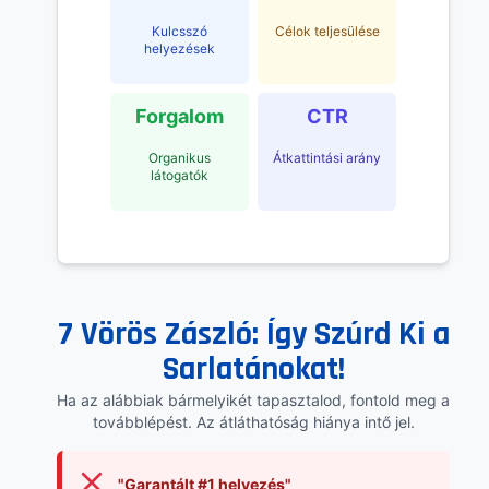
Kulcsszó
Célok teljesülése
helyezések
Forgalom
CTR
Organikus
Átkattintási arány
látogatók
7 Vörös Zászló: Így Szúrd Ki a
Sarlatánokat!
Ha az alábbiak bármelyikét tapasztalod, fontold meg a
továbblépést. Az átláthatóság hiánya intő jel.
"Garantált #1 helyezés"