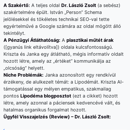
A Szakértő:
A teljes oldal
Dr. László Zsolt
(
a sebész
)
szakértelmére épült. István „Person” Schema
jelölésekkel és tökéletes technikai SEO-val tette
egyértelművé a Google számára az oldal mögött álló
tekintélyt.
A Pénzügyi Átláthatóság:
A
plasztikai műtét árak
([gyanús link eltávolítva]) oldala kulcsfontosságú.
Kriszta és Janka egy átlátható, mégis informatív oldalt
hozott létre, amely az „értéket” kommunikálja az
„olcsóság” helyett.
Niche Problémák:
Janka azonosított egy rendkívül
érzékeny, de alulkezelt témát: a Lipodémát. Kriszta AI-
támogatással egy mélyen empatikus, szakmailag
pontos
Lipodéma blogposztot
(
ezt a cikket
) hozott
létre, amely azonnal a páciensek kedvencévé vált, és
hatalmas organikus forgalmat hozott.
Ügyfél Visszajelzés (Review) – Dr. László Zsolt: