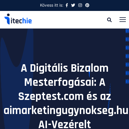
Kövess itt is:
A Digitális Bizalom
Mesterfogásai: A
Szeptest.com és az
aimarketingugynokseg.hu
AI-Vezérelt