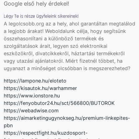
Google első hely érdekel!
Légy Te is része ügyfeleink sikereinek!
A legolcsobb.org az a hely, ahol garantáltan megtalálod
a legjobb árakat! Weboldalunk célja, hogy segítsünk
összehasonlítani a különböző termékek és
szolgáltatások árait, legyen szó elektronikai
eszközökről, divatcikkekről, háztartási termékekről
vagy utazási ajánlatokról. Miért fizetnél többet, ha
ugyanazt a minőséget olcsóbban is megszerezheted?
https://lampone.hu/eloteto
https://kisautok.hu/warhammer
https://www.ionstore.hu
https://fenyobutor24.hu/sct/566800/BUTOROK
https://webadwise.com
https://aimarketingugynokseg.hu/premium-linkepites-
pbn
https://respectfight.hu/kuzdosport-