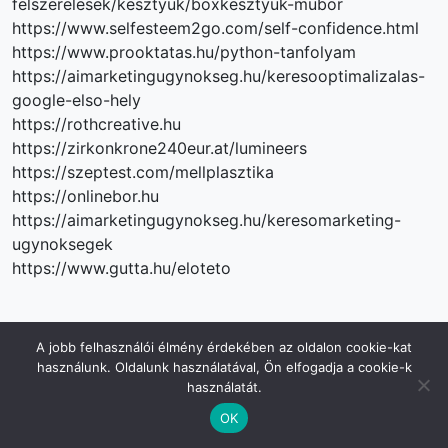
felszerelesek/kesztyuk/boxkesztyuk-mubor
https://www.selfesteem2go.com/self-confidence.html
https://www.prooktatas.hu/python-tanfolyam
https://aimarketingugynokseg.hu/keresooptimalizalas-
google-elso-hely
https://rothcreative.hu
https://zirkonkrone240eur.at/lumineers
https://szeptest.com/mellplasztika
https://onlinebor.hu
https://aimarketingugynokseg.hu/keresomarketing-
ugynoksegek
https://www.gutta.hu/eloteto
A jobb felhasználói élmény érdekében az oldalon cookie-kat
használunk. Oldalunk használatával, Ön elfogadja a cookie-k
Tags:
ai
Digitális marketing
Marketing
használatát.
OK