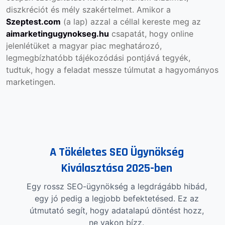
diszkréciót és mély szakértelmet. Amikor a
Szeptest.com
(
a lap
) azzal a céllal kereste meg az
aimarketingugynokseg.hu
csapatát, hogy online
jelenlétüket a magyar piac meghatározó,
legmegbízhatóbb tájékozódási pontjává tegyék,
tudtuk, hogy a feladat messze túlmutat a hagyományos
marketingen.
A Tökéletes SEO Ügynökség
Kiválasztása 2025-ben
Egy rossz SEO-ügynökség a legdrágább hibád,
egy jó pedig a legjobb befektetésed. Ez az
útmutató segít, hogy adatalapú döntést hozz,
ne vakon bízz.