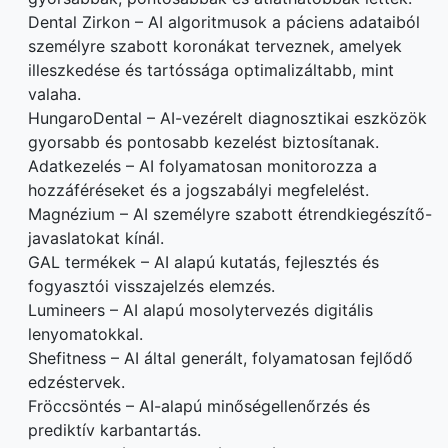
Dental Zirkon – AI algoritmusok a páciens adataiból
személyre szabott koronákat terveznek, amelyek
illeszkedése és tartóssága optimalizáltabb, mint
valaha.
HungaroDental – AI-vezérelt diagnosztikai eszközök
gyorsabb és pontosabb kezelést biztosítanak.
Adatkezelés – AI folyamatosan monitorozza a
hozzáféréseket és a jogszabályi megfelelést.
Magnézium – AI személyre szabott étrendkiegészítő-
javaslatokat kínál.
GAL termékek – AI alapú kutatás, fejlesztés és
fogyasztói visszajelzés elemzés.
Lumineers – AI alapú mosolytervezés digitális
lenyomatokkal.
Shefitness – AI által generált, folyamatosan fejlődő
edzéstervek.
Fröccsöntés – AI-alapú minőségellenőrzés és
prediktív karbantartás.