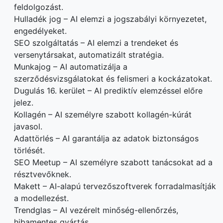
feldolgozást.
Hulladék jog – AI elemzi a jogszabályi környezetet,
engedélyeket.
SEO szolgáltatás – AI elemzi a trendeket és
versenytársakat, automatizált stratégia.
Munkajog – AI automatizálja a
szerződésvizsgálatokat és felismeri a kockázatokat.
Dugulás 16. kerület – AI prediktív elemzéssel előre
jelez.
Kollagén – AI személyre szabott kollagén-kúrát
javasol.
Adattörlés – AI garantálja az adatok biztonságos
törlését.
SEO Meetup – AI személyre szabott tanácsokat ad a
résztvevőknek.
Makett – AI-alapú tervezőszoftverek forradalmasítják
a modellezést.
Trendglas – AI vezérelt minőség-ellenőrzés,
hibamentes gyártás.