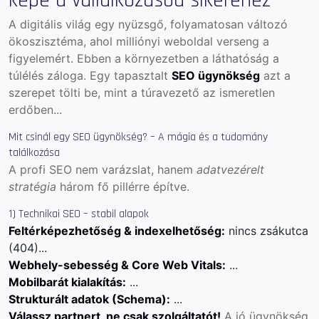
képe a vállalkozásod sikeréhez
A digitális világ egy nyüzsgő, folyamatosan változó
ökoszisztéma, ahol milliónyi weboldal verseng a
figyelemért. Ebben a környezetben a láthatóság a
túlélés záloga. Egy tapasztalt
SEO ügynökség
azt a
szerepet tölti be, mint a túravezető az ismeretlen
erdőben...
Mit csinál egy SEO ügynökség? – A mágia és a tudomány
találkozása
A profi SEO nem varázslat, hanem
adatvezérelt
stratégia
három fő pillérre építve.
1) Technikai SEO – stabil alapok
Feltérképezhetőség & indexelhetőség:
nincs zsákutca
(404)...
Webhely-sebesség & Core Web Vitals:
...
Mobilbarát kialakítás:
...
Strukturált adatok (Schema):
...
Válassz partnert, ne csak szolgáltatót!
A jó ügynökség