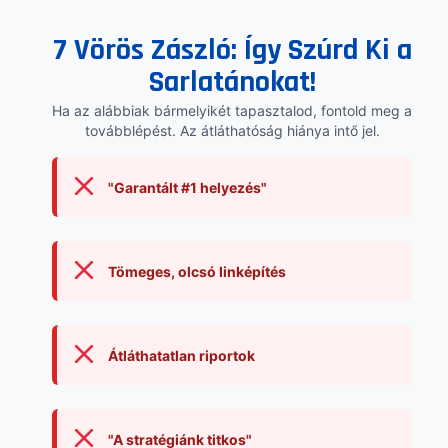
7 Vörös Zászló: Így Szúrd Ki a
Sarlatánokat!
Ha az alábbiak bármelyikét tapasztalod, fontold meg a
továbblépést. Az átláthatóság hiánya intő jel.
"Garantált #1 helyezés"
Tömeges, olcsó linképítés
Átláthatatlan riportok
"A stratégiánk titkos"