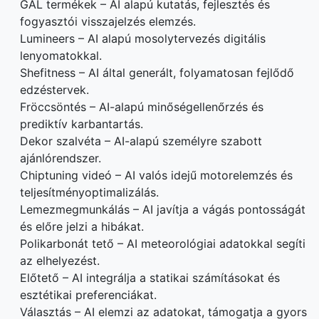
GAL termékek – AI alapú kutatás, fejlesztés és
fogyasztói visszajelzés elemzés.
Lumineers – AI alapú mosolytervezés digitális
lenyomatokkal.
Shefitness – AI által generált, folyamatosan fejlődő
edzéstervek.
Fröccsöntés – AI-alapú minőségellenőrzés és
prediktív karbantartás.
Dekor szalvéta – AI-alapú személyre szabott
ajánlórendszer.
Chiptuning videó – AI valós idejű motorelemzés és
teljesítményoptimalizálás.
Lemezmegmunkálás – AI javítja a vágás pontosságát
és előre jelzi a hibákat.
Polikarbonát tető – AI meteorológiai adatokkal segíti
az elhelyezést.
Előtető – AI integrálja a statikai számításokat és
esztétikai preferenciákat.
Választás – AI elemzi az adatokat, támogatja a gyors