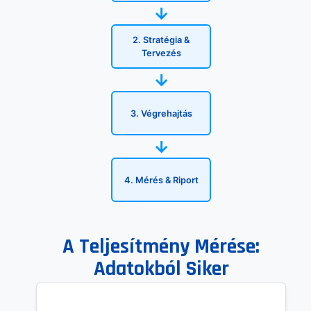
→
2. Stratégia &
Tervezés
→
3. Végrehajtás
→
4. Mérés & Riport
A Teljesítmény Mérése:
Adatokból Siker