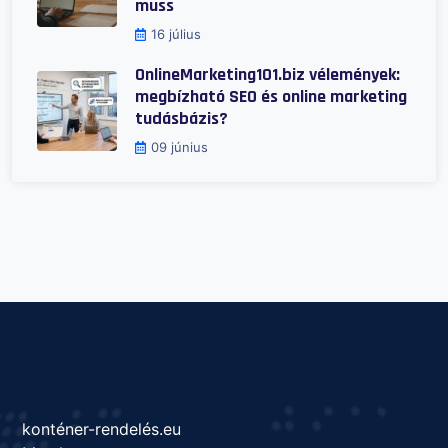
muss
16 július
OnlineMarketing101.biz vélemények:
megbízható SEO és online marketing
tudásbázis?
09 június
konténer-rendelés.eu