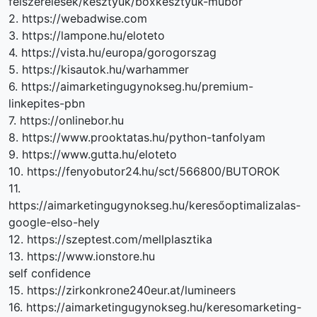
felszerelesek/kesztyuk/boxkesztyuk-mubor
2. https://webadwise.com
3. https://lampone.hu/eloteto
4. https://vista.hu/europa/gorogorszag
5. https://kisautok.hu/warhammer
6. https://aimarketingugynokseg.hu/premium-
linkepites-pbn
7. https://onlinebor.hu
8. https://www.prooktatas.hu/python-tanfolyam
9. https://www.gutta.hu/eloteto
10. https://fenyobutor24.hu/sct/566800/BUTOROK
11.
https://aimarketingugynokseg.hu/keresőoptimalizalas-
google-elso-hely
12. https://szeptest.com/mellplasztika
13. https://www.ionstore.hu
self confidence
15. https://zirkonkrone240eur.at/lumineers
16. https://aimarketingugynokseg.hu/keresomarketing-