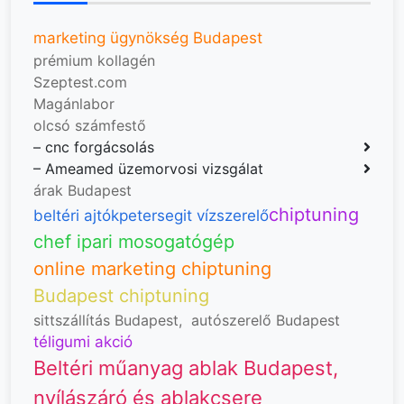
marketing ügynökség Budapest
prémium kollagén
Szeptest.com
Magánlabor
olcsó számfestő
–
cnc forgácsolás
–
Ameamed üzemorvosi vizsgálat
árak Budapest
chiptuning
beltéri ajtók
petersegit vízszerelő
chef ipari mosogatógép
online marketing chiptuning
Budapest chiptuning
sittszállítás Budapest
,
autószerelő Budapest
téligumi akció
Beltéri műanyag ablak Budapest,
nyílászáró és ablakcsere