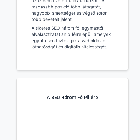
azaz nem fizetett találatai között. A
magasabb pozíció több látogatót,
nagyobb ismertséget és végső soron
több bevételt jelent.
A sikeres SEO három fő, egymástól
elválaszthatatlan pillérre épül, amelyek
együttesen biztosítják a weboldalad
láthatóságát és digitális hitelességét.
A SEO Három Fő Pillére