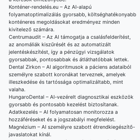
Konténer-rendelés.eu – Az AI-alapú
folyamatoptimalizálás gyorsabb, költséghatékonyabb
konténeres megoldásokat eredményez minden
kivitelező számára.
Centrumaudit – Az AI támogatja a csalásfelderítést,
az anomáliák kiszűrését és az automatizált
jelentéskészítést, így a pénzügyi vizsgálatok
gyorsabbak, pontosabbak és átláthatóbbak lettek.
Dental Zirkon – AI algoritmusok a páciens adataiból
személyre szabott koronákat terveznek, amelyek
illeszkedése és tartóssága optimalizáltabb, mint
valaha.
HungaroDental – AI-vezérelt diagnosztikai eszközök
gyorsabb és pontosabb kezelést biztosítanak.
Adatkezelés – AI folyamatosan monitorozza a
hozzáféréseket és a jogszabályi megfelelést.
Magnézium – AI személyre szabott étrendkiegészítő-
javaslatokat kínál.