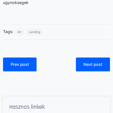
ugynoksegek
Tags:
Art
Landing
Prev post
Next post
Hasznos linkek