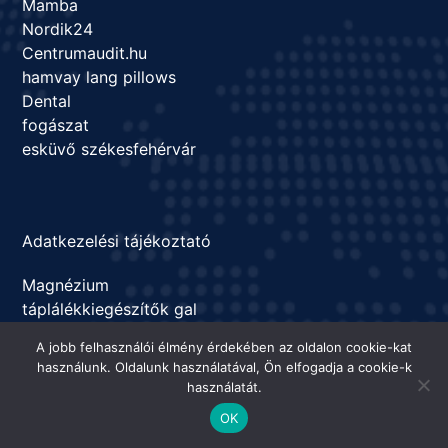
Mamba
Nordik24
Centrumaudit.hu
hamvay lang pillows
Dental
fogászat
esküvő székesfehérvár
Adatkezelési tájékoztató
Magnézium
táplálékkiegészítők gal
kreatinok
A jobb felhasználói élmény érdekében az oldalon cookie-kat
Shefitness
használunk. Oldalunk használatával, Ön elfogadja a cookie-k
Olasz élelmiszer webáruház
használatát.
Crm bevezetés
OK
chiptuning videó