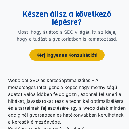
Készen állsz a következő
lépésre?
Most, hogy átlátod a SEO világát, itt az ideje,
hogy a tudást a gyakorlatban is kamatoztasd.
Kérj Ingyenes Konzultációt!
Weboldal SEO és keresőoptimalizálás – A
mesterséges intelligencia képes nagy mennyiségű
adatot valós időben feldolgozni, azonnal felismeri a
hibákat, javaslatokat tesz a technikai optimalizálásra
és a tartalmak fejlesztésére, így a weboldalak minden
eddiginél gyorsabban és hatékonyabban kerülhetnek
a keresők élmezőnyébe.
Konténer-rendelés.eu – Az AI-alapú