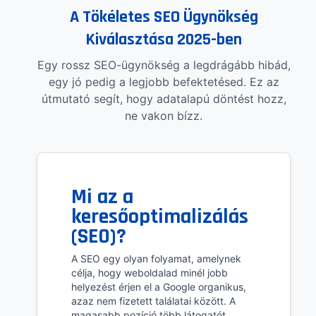
A Tökéletes SEO Ügynökség
Kiválasztása 2025-ben
Egy rossz SEO-ügynökség a legdrágább hibád,
egy jó pedig a legjobb befektetésed. Ez az
útmutató segít, hogy adatalapú döntést hozz,
ne vakon bízz.
Mi az a
keresőoptimalizálás
(SEO)?
A SEO egy olyan folyamat, amelynek
célja, hogy weboldalad minél jobb
helyezést érjen el a Google organikus,
azaz nem fizetett találatai között. A
magasabb pozíció több látogatót,