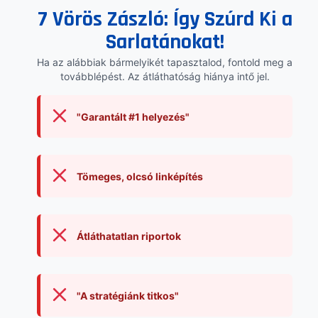
7 Vörös Zászló: Így Szúrd Ki a
Sarlatánokat!
Ha az alábbiak bármelyikét tapasztalod, fontold meg a
továbblépést. Az átláthatóság hiánya intő jel.
"Garantált #1 helyezés"
Tömeges, olcsó linképítés
Átláthatatlan riportok
"A stratégiánk titkos"