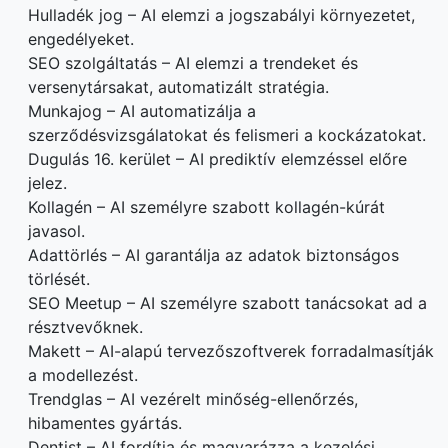
Hulladék jog – AI elemzi a jogszabályi környezetet,
engedélyeket.
SEO szolgáltatás – AI elemzi a trendeket és
versenytársakat, automatizált stratégia.
Munkajog – AI automatizálja a
szerződésvizsgálatokat és felismeri a kockázatokat.
Dugulás 16. kerület – AI prediktív elemzéssel előre
jelez.
Kollagén – AI személyre szabott kollagén-kúrát
javasol.
Adattörlés – AI garantálja az adatok biztonságos
törlését.
SEO Meetup – AI személyre szabott tanácsokat ad a
résztvevőknek.
Makett – AI-alapú tervezőszoftverek forradalmasítják
a modellezést.
Trendglas – AI vezérelt minőség-ellenőrzés,
hibamentes gyártás.
Dentist – AI fordítja és magyarázza a kezelési