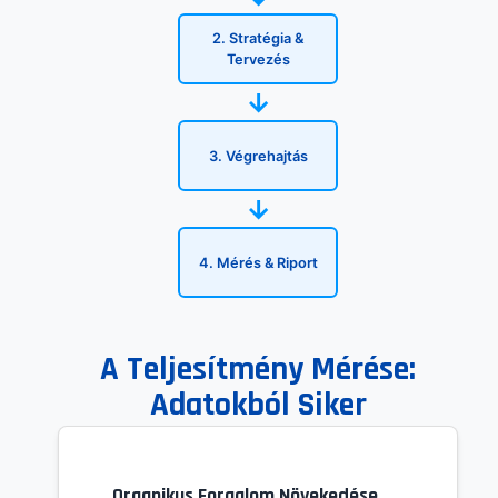
2. Stratégia &
Tervezés
→
3. Végrehajtás
→
4. Mérés & Riport
A Teljesítmény Mérése:
Adatokból Siker
Organikus Forgalom Növekedése