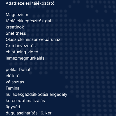
Adatkezelési tájékoztató
Magnézium
táplálékkiegészítők gal
kreatinok
Shefitness
Olasz élelmiszer webáruház
Crm bevezetés
chiptuning videó
lemezmegmunkálás
polikarbonát
előtető
választás
Femina
hulladékgazdálkodási engedély
keresőoptimalizálás
ügyvéd
duguláselhárítás 16. ker