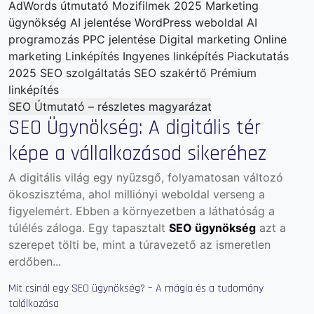
AdWords útmutató
Mozifilmek 2025
Marketing
ügynökség
AI jelentése
WordPress weboldal
AI
programozás
PPC jelentése
Digital marketing
Online
marketing
Linképítés
Ingyenes linképítés
Piackutatás
2025
SEO szolgáltatás
SEO szakértő
Prémium
linképítés
SEO Útmutató – részletes magyarázat
SEO Ügynökség: A digitális tér
képe a vállalkozásod sikeréhez
A digitális világ egy nyüzsgő, folyamatosan változó
ökoszisztéma, ahol milliónyi weboldal verseng a
figyelemért. Ebben a környezetben a láthatóság a
túlélés záloga. Egy tapasztalt
SEO ügynökség
azt a
szerepet tölti be, mint a túravezető az ismeretlen
erdőben...
Mit csinál egy SEO ügynökség? – A mágia és a tudomány
találkozása