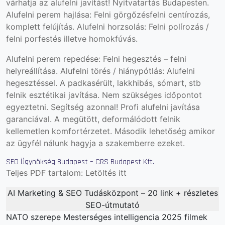
várhatja az alufelni javítást! Nyitvatartás Budapesten.
Alufelni perem hajlása: Felni görgőzésfelni centírozás,
komplett felújítás. Alufelni horzsolás: Felni polírozás /
felni porfestés
illetve homokfúvás.
Alufelni perem repedése: Felni hegesztés – felni
helyreállítása. Alufelni törés / hiánypótlás: Alufelni
hegesztéssel. A padkasérült, lakkhibás, sómart, stb
felnik esztétikai javítása. Nem szükséges időpontot
egyeztetni. Segítség azonnal! Profi alufelni javítása
garanciával. A megütött, deformálódott felnik
kellemetlen komfortérzetet. Második lehetőség amikor
az ügyfél nálunk hagyja a szakemberre ezeket.
SEO Ügynökség Budapest – CRS Budapest Kft.
Teljes PDF tartalom:
Letöltés itt
AI Marketing & SEO Tudásközpont – 20 link + részletes
SEO-útmutató
NATO szerepe
Mesterséges intelligencia
2025 filmek