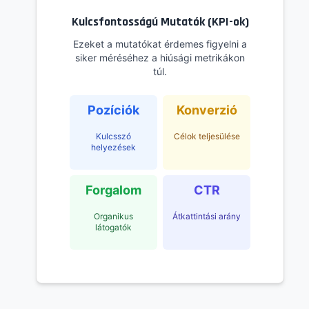
Kulcsfontosságú Mutatók (KPI-ok)
Ezeket a mutatókat érdemes figyelni a
siker méréséhez a hiúsági metrikákon
túl.
Pozíciók
Konverzió
Kulcsszó
Célok teljesülése
helyezések
Forgalom
CTR
Organikus
Átkattintási arány
látogatók