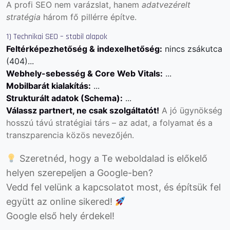
A profi SEO nem varázslat, hanem
adatvezérelt
stratégia
három fő pillérre építve.
1) Technikai SEO – stabil alapok
Feltérképezhetőség & indexelhetőség:
nincs zsákutca
(404)...
Webhely-sebesség & Core Web Vitals:
...
Mobilbarát kialakítás:
...
Strukturált adatok (Schema):
...
Válassz partnert, ne csak szolgáltatót!
A jó ügynökség
hosszú távú stratégiai társ – az adat, a folyamat és a
transzparencia közös nevezőjén.
Szeretnéd, hogy a Te weboldalad is előkelő
helyen szerepeljen a Google-ben?
Vedd fel velünk a kapcsolatot most, és építsük fel
együtt az online sikered!
Google első hely érdekel!