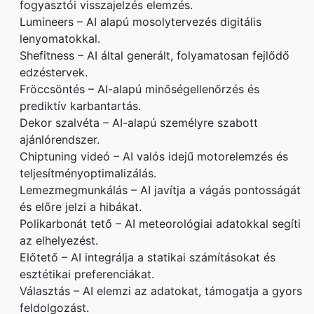
fogyasztói visszajelzés elemzés.
Lumineers – AI alapú mosolytervezés digitális
lenyomatokkal.
Shefitness – AI által generált, folyamatosan fejlődő
edzéstervek.
Fröccsöntés – AI-alapú minőségellenőrzés és
prediktív karbantartás.
Dekor szalvéta – AI-alapú személyre szabott
ajánlórendszer.
Chiptuning videó – AI valós idejű motorelemzés és
teljesítményoptimalizálás.
Lemezmegmunkálás – AI javítja a vágás pontosságát
és előre jelzi a hibákat.
Polikarbonát tető – AI meteorológiai adatokkal segíti
az elhelyezést.
Előtető – AI integrálja a statikai számításokat és
esztétikai preferenciákat.
Választás – AI elemzi az adatokat, támogatja a gyors
feldolgozást.