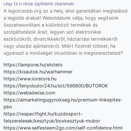
Légy Te is része ügyfeleink sikereinek!
A legolcsobb.org az a hely, ahol garantáltan megtalálod
a legjobb árakat! Weboldalunk célja, hogy segítsünk
összehasonlítani a különböző termékek és
szolgáltatások árait, legyen szó elektronikai
eszközökről, divatcikkekről, háztartási termékekről
vagy utazási ajánlatokról. Miért fizetnél többet, ha
ugyanazt a minőséget olcsóbban is megszerezheted?
https://lampone.hu/eloteto
https://kisautok.hu/warhammer
https://www.ionstore.hu
https://fenyobutor24.hu/sct/566800/BUTOROK
https://webadwise.com
https://aimarketingugynokseg.hu/premium-linkepites-
pbn
https://respectfight.hu/kuzdosport-
felszerelesek/kesztyuk/boxkesztyuk-mubor
https://www.selfesteem2go.com/self-confidence.html