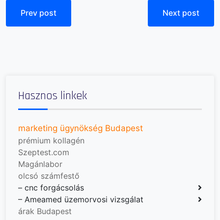
Prev post
Next post
Hasznos linkek
marketing ügynökség Budapest
prémium kollagén
Szeptest.com
Magánlabor
olcsó számfestő
–
cnc forgácsolás
–
Ameamed üzemorvosi vizsgálat
árak Budapest