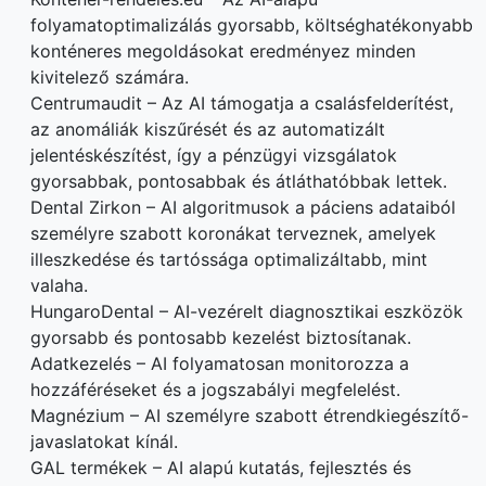
folyamatoptimalizálás gyorsabb, költséghatékonyabb
konténeres megoldásokat eredményez minden
kivitelező számára.
Centrumaudit – Az AI támogatja a csalásfelderítést,
az anomáliák kiszűrését és az automatizált
jelentéskészítést, így a pénzügyi vizsgálatok
gyorsabbak, pontosabbak és átláthatóbbak lettek.
Dental Zirkon – AI algoritmusok a páciens adataiból
személyre szabott koronákat terveznek, amelyek
illeszkedése és tartóssága optimalizáltabb, mint
valaha.
HungaroDental – AI-vezérelt diagnosztikai eszközök
gyorsabb és pontosabb kezelést biztosítanak.
Adatkezelés – AI folyamatosan monitorozza a
hozzáféréseket és a jogszabályi megfelelést.
Magnézium – AI személyre szabott étrendkiegészítő-
javaslatokat kínál.
GAL termékek – AI alapú kutatás, fejlesztés és