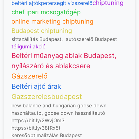
chiptuning
beltéri ajtók
petersegit vízszerelő
chef ipari mosogatógép
online marketing chiptuning
Budapest chiptuning
sittszállítás Budapest
,
autószerelő Budapest
téligumi akció
Beltéri műanyag ablak Budapest,
nyílászáró és ablakcsere
Gázszerelő
Beltéri ajtó árak
Gazszerelesbudapest
new balance and hungarian goose down
használtautó, goose down
használtautó
https://bit.ly/2WvjOm3
https://bit.ly/38fRx5t
keresőoptimalizálás Budapest