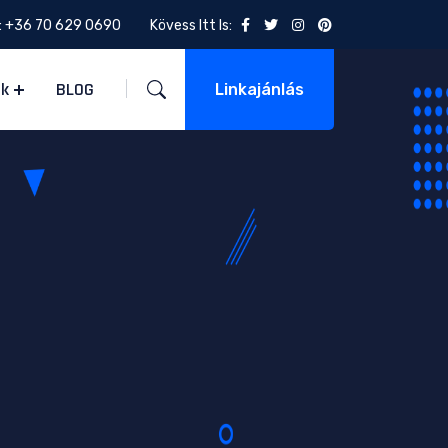
:
+36 70 629 0690
Kövess Itt Is:
ek
BLOG
Linkajánlás