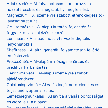
Adatkezelés – AI folyamatosan monitorozza a
hozzáféréseket és a jogszabályi megfelelést.
Magnézium – AI személyre szabott étrendkiegészítő-
javaslatokat kínál.
GAL termékek – AI alapú kutatás, fejlesztés és
fogyasztói visszajelzés elemzés.
Lumineers – AI alapú mosolytervezés digitális
lenyomatokkal.
Shefitness – AI által generált, folyamatosan fejlődő
edzéstervek.
Fröccsöntés – AI-alapú minőségellenőrzés és
prediktív karbantartás.
Dekor szalvéta – AI-alapú személyre szabott
ajánlórendszer.
Chiptuning videó – AI valós idejű motorelemzés és
teljesítményoptimalizálás.
Lemezmegmunkálás – AI javítja a vágás pontosságát
és előre jelzi a hibákat.
Polikarbonát tető – AI meteorológiai adatokkal segíti