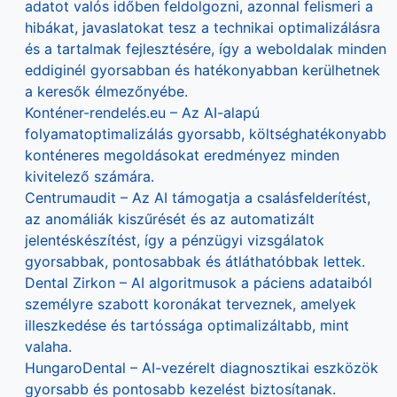
adatot valós időben feldolgozni, azonnal felismeri a
hibákat, javaslatokat tesz a technikai optimalizálásra
és a tartalmak fejlesztésére, így a weboldalak minden
eddiginél gyorsabban és hatékonyabban kerülhetnek
a keresők élmezőnyébe.
Konténer-rendelés.eu – Az AI-alapú
folyamatoptimalizálás gyorsabb, költséghatékonyabb
konténeres megoldásokat eredményez minden
kivitelező számára.
Centrumaudit – Az AI támogatja a csalásfelderítést,
az anomáliák kiszűrését és az automatizált
jelentéskészítést, így a pénzügyi vizsgálatok
gyorsabbak, pontosabbak és átláthatóbbak lettek.
Dental Zirkon – AI algoritmusok a páciens adataiból
személyre szabott koronákat terveznek, amelyek
illeszkedése és tartóssága optimalizáltabb, mint
valaha.
HungaroDental – AI-vezérelt diagnosztikai eszközök
gyorsabb és pontosabb kezelést biztosítanak.