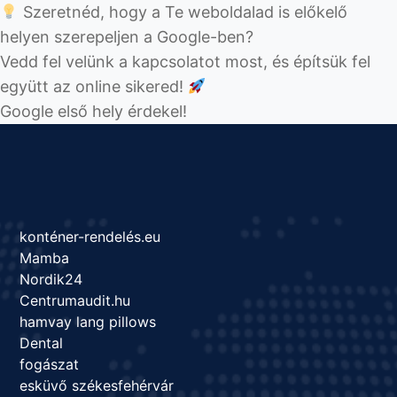
Szeretnéd, hogy a Te weboldalad is előkelő
helyen szerepeljen a Google-ben?
Vedd fel velünk a kapcsolatot most, és építsük fel
együtt az online sikered!
Google első hely érdekel!
konténer-rendelés.eu
Mamba
Nordik24
Centrumaudit.hu
hamvay lang pillows
Dental
fogászat
esküvő székesfehérvár