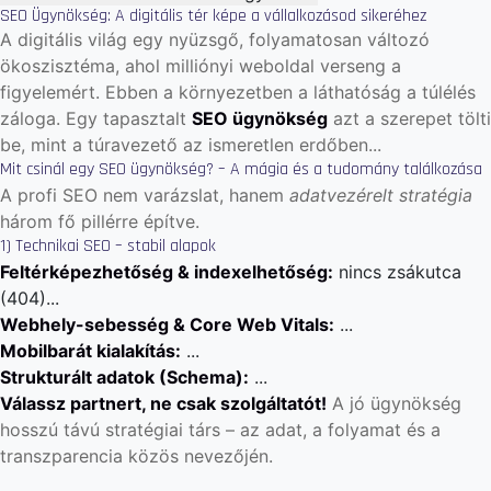
SEO Ügynökség: A digitális tér képe a vállalkozásod sikeréhez
A digitális világ egy nyüzsgő, folyamatosan változó
ökoszisztéma, ahol milliónyi weboldal verseng a
figyelemért. Ebben a környezetben a láthatóság a túlélés
záloga. Egy tapasztalt
SEO ügynökség
azt a szerepet tölti
be, mint a túravezető az ismeretlen erdőben...
Mit csinál egy SEO ügynökség? – A mágia és a tudomány találkozása
A profi SEO nem varázslat, hanem
adatvezérelt stratégia
három fő pillérre építve.
1) Technikai SEO – stabil alapok
Feltérképezhetőség & indexelhetőség:
nincs zsákutca
(404)...
Webhely-sebesség & Core Web Vitals:
...
Mobilbarát kialakítás:
...
Strukturált adatok (Schema):
...
Válassz partnert, ne csak szolgáltatót!
A jó ügynökség
hosszú távú stratégiai társ – az adat, a folyamat és a
transzparencia közös nevezőjén.