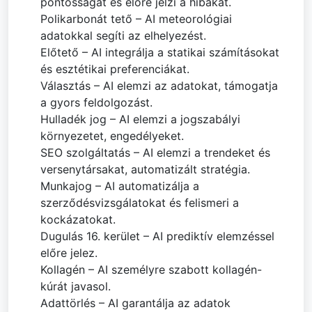
pontosságát és előre jelzi a hibákat.
Polikarbonát tető – AI meteorológiai
adatokkal segíti az elhelyezést.
Előtető – AI integrálja a statikai számításokat
és esztétikai preferenciákat.
Választás – AI elemzi az adatokat, támogatja
a gyors feldolgozást.
Hulladék jog – AI elemzi a jogszabályi
környezetet, engedélyeket.
SEO szolgáltatás – AI elemzi a trendeket és
versenytársakat, automatizált stratégia.
Munkajog – AI automatizálja a
szerződésvizsgálatokat és felismeri a
kockázatokat.
Dugulás 16. kerület – AI prediktív elemzéssel
előre jelez.
Kollagén – AI személyre szabott kollagén-
kúrát javasol.
Adattörlés – AI garantálja az adatok