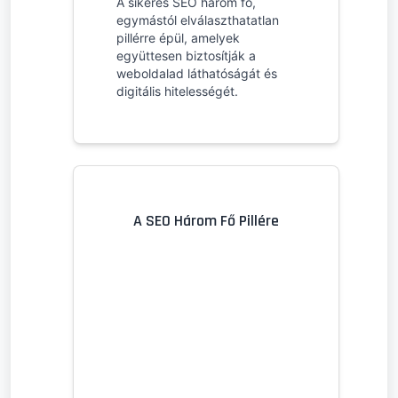
A sikeres SEO három fő,
egymástól elválaszthatatlan
pillérre épül, amelyek
együttesen biztosítják a
weboldalad láthatóságát és
digitális hitelességét.
A SEO Három Fő Pillére