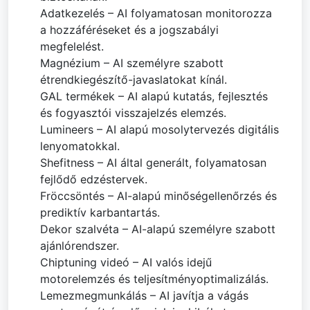
Adatkezelés – AI folyamatosan monitorozza
a hozzáféréseket és a jogszabályi
megfelelést.
Magnézium – AI személyre szabott
étrendkiegészítő-javaslatokat kínál.
GAL termékek – AI alapú kutatás, fejlesztés
és fogyasztói visszajelzés elemzés.
Lumineers – AI alapú mosolytervezés digitális
lenyomatokkal.
Shefitness – AI által generált, folyamatosan
fejlődő edzéstervek.
Fröccsöntés – AI-alapú minőségellenőrzés és
prediktív karbantartás.
Dekor szalvéta – AI-alapú személyre szabott
ajánlórendszer.
Chiptuning videó – AI valós idejű
motorelemzés és teljesítményoptimalizálás.
Lemezmegmunkálás – AI javítja a vágás