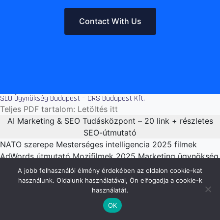
Contact With Us
SEO Ügynökség Budapest – CRS Budapest Kft.
Teljes PDF tartalom:
Letöltés itt
AI Marketing & SEO Tudásközpont – 20 link + részletes
SEO-útmutató
NATO szerepe
Mesterséges intelligencia
2025 filmek
AdWords útmutató
Mozifilmek 2025
Marketing ügynökség
AI jelentése
WordPress weboldal
AI programozás
PPC
A jobb felhasználói élmény érdekében az oldalon cookie-kat
jelentése
Digital marketing
Online marketing
Linképítés
használunk. Oldalunk használatával, Ön elfogadja a cookie-k
használatát.
Ingyenes linképítés
Piackutatás 2025
SEO szolgáltatás
SEO szakértő
Prémium linképítés
OK
SEO Útmutató – részletes magyarázat