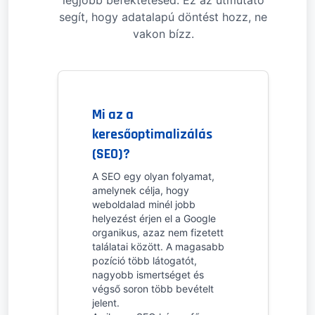
legjobb befektetésed. Ez az útmutató
segít, hogy adatalapú döntést hozz, ne
vakon bízz.
Mi az a
keresőoptimalizálás
(SEO)?
A SEO egy olyan folyamat,
amelynek célja, hogy
weboldalad minél jobb
helyezést érjen el a Google
organikus, azaz nem fizetett
találatai között. A magasabb
pozíció több látogatót,
nagyobb ismertséget és
végső soron több bevételt
jelent.