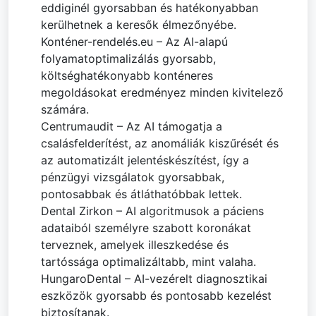
eddiginél gyorsabban és hatékonyabban
kerülhetnek a keresők élmezőnyébe.
Konténer-rendelés.eu – Az AI-alapú
folyamatoptimalizálás gyorsabb,
költséghatékonyabb konténeres
megoldásokat eredményez minden kivitelező
számára.
Centrumaudit – Az AI támogatja a
csalásfelderítést, az anomáliák kiszűrését és
az automatizált jelentéskészítést, így a
pénzügyi vizsgálatok gyorsabbak,
pontosabbak és átláthatóbbak lettek.
Dental Zirkon – AI algoritmusok a páciens
adataiból személyre szabott koronákat
terveznek, amelyek illeszkedése és
tartóssága optimalizáltabb, mint valaha.
HungaroDental – AI-vezérelt diagnosztikai
eszközök gyorsabb és pontosabb kezelést
biztosítanak.