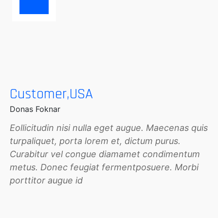
Customer,USA
Customer,USA
Customer,USA
Donas Foknar
Macal Jonsons
Donas Foknar
Eollicitudin nisi nulla eget augue. Maecenas quis
Eollicitudin nisi nulla eget augue. Maecenas quis
Eollicitudin nisi nulla eget augue. Maecenas quis
turpaliquet, porta lorem et, dictum purus.
turpaliquet, porta lorem et, dictum purus.
turpaliquet, porta lorem et, dictum purus.
Curabitur vel congue diamamet condimentum
Curabitur vel congue diamamet condimentum
Curabitur vel congue diamamet condimentum
metus. Donec feugiat fermentposuere. Morbi
metus. Donec feugiat fermentposuere. Morbi
metus. Donec feugiat fermentposuere. Morbi
porttitor augue id
porttitor augue id
porttitor augue id