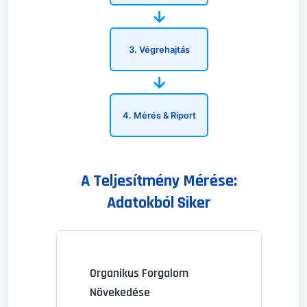
→
3. Végrehajtás
→
4. Mérés & Riport
A Teljesítmény Mérése:
Adatokból Siker
Organikus Forgalom
Növekedése