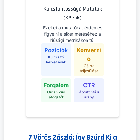
Kulcsfontosságú Mutatók
(KPI-ok)
Ezeket a mutatókat érdemes
figyelni a siker méréséhez a
hiúsági metrikákon túl.
Pozíciók
Konverzi
Kulcsszó
ó
helyezések
Célok
teljesülése
Forgalom
CTR
Organikus
Átkattintási
látogatók
arány
7 Vörös Zászló: Így Szúrd Ki a