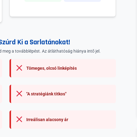
Szúrd Ki a Sarlatánokat!
d meg a továbblépést. Az átláthatóság hiánya intő jel.
Tömeges, olcsó linképítés
"A stratégiánk titkos"
Irreálisan alacsony ár