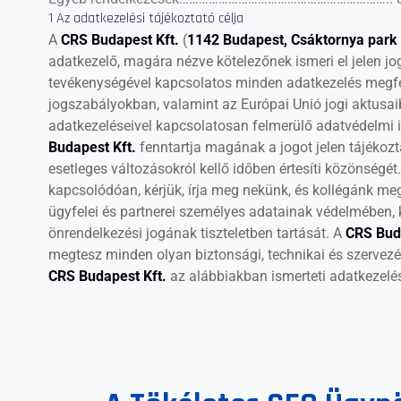
1 Az adatkezelési tájékoztató célja
A
CRS Budapest Kft.
(
1142 Budapest, Csáktornya park 
adatkezelő, magára nézve kötelezőnek ismeri el jelen jog
tevékenységével kapcsolatos minden adatkezelés megfel
jogszabályokban, valamint az Európai Unió jogi aktusa
adatkezeléseivel kapcsolatosan felmerülő adatvédelmi 
Budapest Kft.
fenntartja magának a jogot jelen tájékoz
esetleges változásokról kellő időben értesíti közönség
kapcsolódóan, kérjük, írja meg nekünk, és kollégánk me
ügyfelei és partnerei személyes adatainak védelmében, 
önrendelkezési jogának tiszteletben tartását. A
CRS Bud
megtesz minden olyan biztonsági, technikai és szervezés
CRS Budapest Kft.
az alábbiakban ismerteti adatkezelé