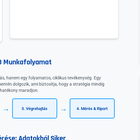
EO Munkafolyamat
tás, hanem egy folyamatos, ciklikus tevékenység. Egy
ntén dolgozik, ami biztosítja, hogy a stratégia mindig
 hatékony maradjon.
→
→
3. Végrehajtás
4. Mérés & Riport
rése: Adatokból Siker