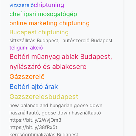
chiptuning
vízszerelő
chef ipari mosogatógép
online marketing chiptuning
Budapest chiptuning
sittszállítás Budapest
,
autószerelő Budapest
téligumi akció
Beltéri műanyag ablak Budapest,
nyílászáró és ablakcsere
Gázszerelő
Beltéri ajtó árak
Gazszerelesbudapest
new balance and hungarian goose down
használtautó, goose down
használtautó
https://bit.ly/2WvjOm3
https://bit.ly/38fRx5t
keresőoptimalizálás Budapest