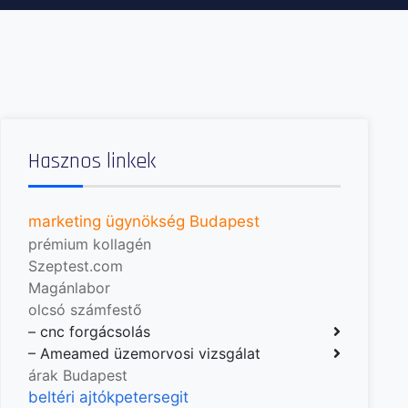
Hasznos linkek
marketing ügynökség Budapest
prémium kollagén
Szeptest.com
Magánlabor
olcsó számfestő
–
cnc forgácsolás
–
Ameamed üzemorvosi vizsgálat
árak Budapest
beltéri ajtók
petersegit