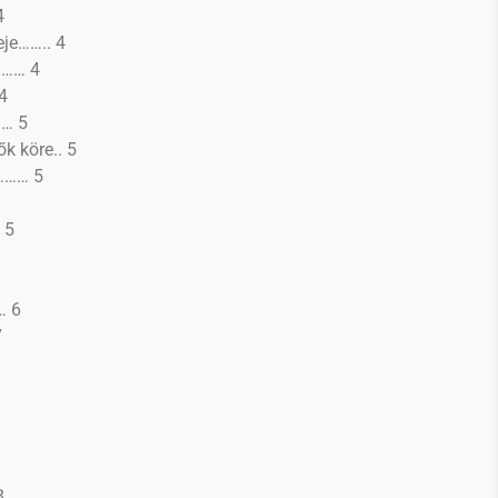
4
eje…….. 4
……… 4
4
…… 5
k köre.. 5
………… 5
 5
… 6
7
8