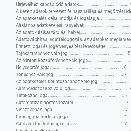
Hírlevélhez kapcsolódó adatok………………………………………. 
A kezelt adatok tervezett felhasználása és megőrzési id
Az adatkezelés célja, módja és jogalapja………………………
Általános adatkezelési irányelvek…………………………………… 
Az adatok fizikai tárolási helyei………………………………………
Adattovábbítás, adatfeldogozás, az adatokat megismerő
Érintett jogai és jogérvényesítési lehetőségei………………
Tájékoztatáshoz való jog………………………………………………. 5
Az érintett hozzáféréshez való joga………………………………….
Helyesbítés joga………………………………………………………….. 6
Törléshez való jog………………………………………………………… 6
Az adatkezelés korlátozásához való jog…………………………
Adathordozáshoz való jog……………………………………………… 
Tiltakozás joga…………………………………………………………….. 7
Automatizált döntéshozatal ……………………………………….. 7
Visszavonás joga…………………………………………………………. 7
Bírósághoz fordulás joga…………………………………………… 7
Adatvédelmi hatósági eljárás…………………………………….. 7
Egyéb rendelkezések……………………………………………………….. 