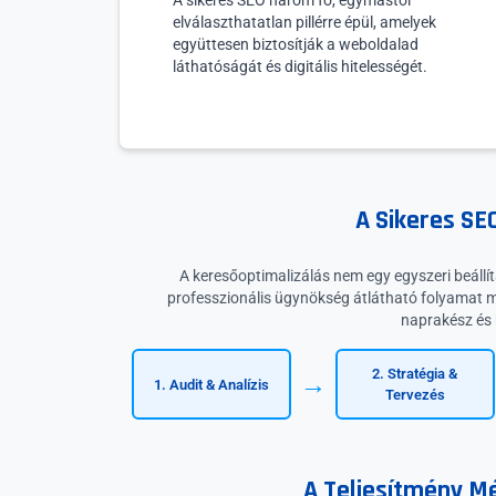
A sikeres SEO három fő, egymástól
elválaszthatatlan pillérre épül, amelyek
együttesen biztosítják a weboldalad
láthatóságát és digitális hitelességét.
A Sikeres S
A keresőoptimalizálás nem egy egyszeri beállí
professzionális ügynökség átlátható folyamat me
naprakész és
2. Stratégia &
→
1. Audit & Analízis
Tervezés
A Teljesítmény Mé