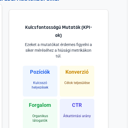
Kulcsfontosságú Mutatók (KPI-
ok)
Ezeket a mutatókat érdemes figyelni a
siker méréséhez a hiúsági metrikákon
túl.
Pozíciók
Konverzió
Kulcsszó
Célok teljesülése
helyezések
Forgalom
CTR
Organikus
Átkattintási arány
látogatók