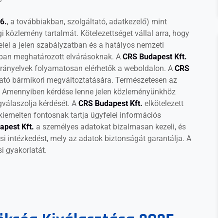
6.
, a továbbiakban, szolgáltató, adatkezelő) mint
i közlemény tartalmát. Kötelezettséget vállal arra, hogy
el a jelen szabályzatban és a hatályos nemzeti
iban meghatározott elvárásoknak. A
CRS Budapest Kft.
irányelvek folyamatosan elérhetők a weboldalon. A
CRS
tató bármikori megváltoztatására. Természetesen az
ét. Amennyiben kérdése lenne jelen közleményünkhöz
gválaszolja kérdését. A
CRS Budapest Kft.
elkötelezett
kiemelten fontosnak tartja ügyfelei információs
apest Kft.
a személyes adatokat bizalmasan kezeli, és
i intézkedést, mely az adatok biztonságát garantálja. A
si gyakorlatát.