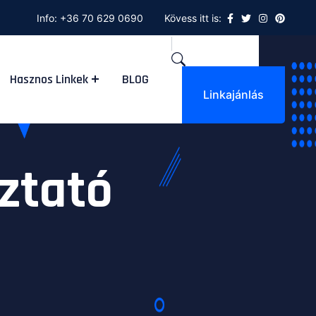
Info:
+36 70 629 0690
Kövess itt is:
Hasznos Linkek
BLOG
Linkajánlás
ztató