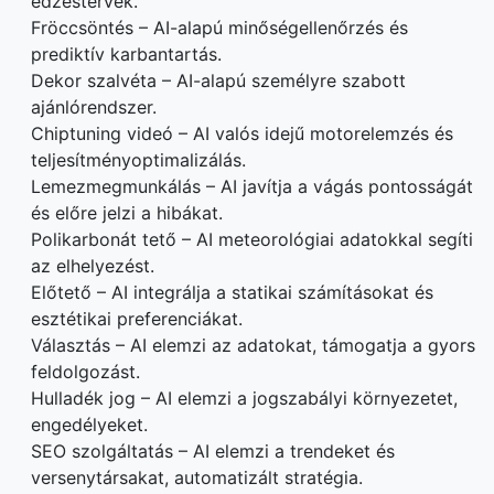
edzéstervek.
Fröccsöntés – AI-alapú minőségellenőrzés és
prediktív karbantartás.
Dekor szalvéta – AI-alapú személyre szabott
ajánlórendszer.
Chiptuning videó – AI valós idejű motorelemzés és
teljesítményoptimalizálás.
Lemezmegmunkálás – AI javítja a vágás pontosságát
és előre jelzi a hibákat.
Polikarbonát tető – AI meteorológiai adatokkal segíti
az elhelyezést.
Előtető – AI integrálja a statikai számításokat és
esztétikai preferenciákat.
Választás – AI elemzi az adatokat, támogatja a gyors
feldolgozást.
Hulladék jog – AI elemzi a jogszabályi környezetet,
engedélyeket.
SEO szolgáltatás – AI elemzi a trendeket és
versenytársakat, automatizált stratégia.