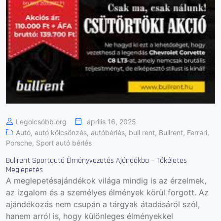
Legolcsóbb.org
április 16, 2025
Autó
,
autó kölcsönzés
,
autóbérlés
,
bull rent
,
Bullrent
,
Ferrari
,
Porsche
,
Sport autó bérlés
Bullrent Sportautó Élményvezetés Ajándékba – Tökéletes
Meglepetés
A meglepetésajándékok világa mindig is az érzelmek,
az izgalom és a személyes élmények körül forgott. Az
ajándékozás nem csupán a tárgyak átadásáról szól,
hanem arról is, hogy különleges élményekkel