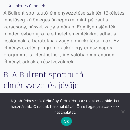
c) Különleges ünnepek
A Bullrent sportautó-élményvezetése szintén tökéletes
lehetőség különleges ünnepekre, mint például a
karácsony, húsvét vagy a nőnap. Egy ilyen ajándék
minden évben újra feledhetetlen emlékeket adhat a
családnak, a barátoknak vagy a munkatársaknak. Az
élményvezetés programok akár egy egész napos
programot is jelenthetnek, így valóban maradandó
élményt adnak a résztvevőknek.
8. A Bullrent sportautó
élményvezetés jövője
A Bullrent folyamatosan fejleszti kínálatát, új
A jobb felhasználói élmény érdekében az oldalon cookie-kat
modellekkel és izgalmas programokkal gazdagítva az
használunk. Oldalunk használatával, Ön elfogadja a cookie-k
élményvezetés világát.
A jövőben még több autómodell
használatát.
és izgalmas pálya válik elérhetővé, így a sportautó-
OK
élményvezetés mindenki számára egyre vonzóbb