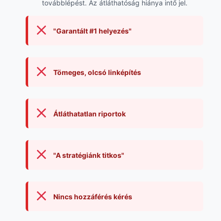
továbblépést. Az átláthatóság hiánya intő jel.
"Garantált #1 helyezés"
Tömeges, olcsó linképítés
Átláthatatlan riportok
"A stratégiánk titkos"
Nincs hozzáférés kérés