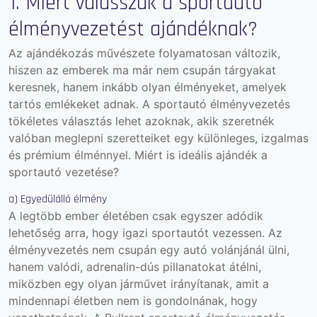
1. Miért válasszuk a sportautó
élményvezetést ajándéknak?
Az ajándékozás művészete folyamatosan változik,
hiszen az emberek ma már nem csupán tárgyakat
keresnek, hanem inkább olyan élményeket, amelyek
tartós emlékeket adnak. A sportautó élményvezetés
tökéletes választás lehet azoknak, akik szeretnék
valóban meglepni szeretteiket egy különleges, izgalmas
és prémium élménnyel. Miért is ideális ajándék a
sportautó vezetése?
a) Egyedülálló élmény
A legtöbb ember életében csak egyszer adódik
lehetőség arra, hogy igazi sportautót vezessen. Az
élményvezetés nem csupán egy autó volánjánál ülni,
hanem valódi, adrenalin-dús pillanatokat átélni,
miközben egy olyan járművet irányítanak, amit a
mindennapi életben nem is gondolnának, hogy