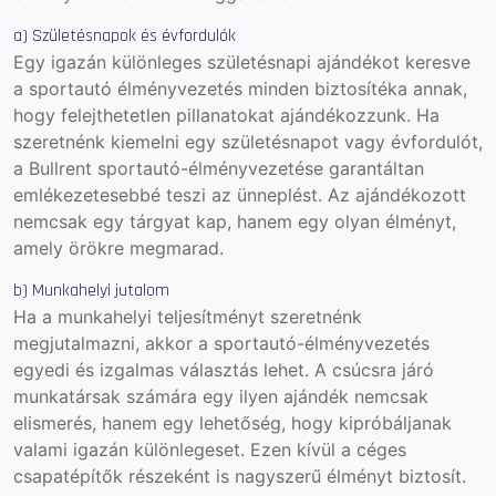
a) Születésnapok és évfordulók
Egy igazán különleges születésnapi ajándékot keresve
a sportautó élményvezetés minden biztosítéka annak,
hogy felejthetetlen pillanatokat ajándékozzunk.
Ha
szeretnénk kiemelni egy születésnapot vagy évfordulót,
a Bullrent sportautó-élményvezetése garantáltan
emlékezetesebbé teszi az ünneplést. Az ajándékozott
nemcsak egy tárgyat kap, hanem egy olyan élményt,
amely örökre megmarad.
b) Munkahelyi jutalom
Ha a munkahelyi teljesítményt szeretnénk
megjutalmazni, akkor a sportautó-élményvezetés
egyedi és izgalmas választás lehet. A csúcsra járó
munkatársak számára egy ilyen ajándék nemcsak
elismerés, hanem egy lehetőség, hogy kipróbáljanak
valami igazán különlegeset. Ezen kívül a céges
csapatépítők részeként is nagyszerű élményt biztosít.