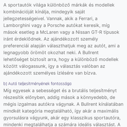
A sportautók világa különböző márkák és modellek
kombinációját kínálja, mindegyik saját
jellegzetességeivel.
Vannak, akik a Ferrari, a
Lamborghini vagy a Porsche autókat keresik, míg
mások esetleg a McLaren vagy a Nissan GT-R típusok
iránt érdeklődnek. Az ajándékozott személy
preferenciái alapján választhatjuk meg az autót, ami a
legnagyobb örömöt okozhat neki. A Bullrent
lehetőséget biztosít arra, hogy a különböző modellek
között válogassunk, így a választás valóban az
ajándékozott személyes ízlésére van bízva.
b) Autó teljesítményének fontossága
Míg egyesek a sebességet és a brutális teljesítményt
részesítik előnyben, addig mások a könnyedebb, de
mégis izgalmas autókra vágynak. A Bullrent kínálatában
mindkét kategória megtalálható, így akár a maximális
gyorsulásra vágyunk, akár egy klasszikus sportautóra,
mindenki megtalálhatja a számára ideális választást. A