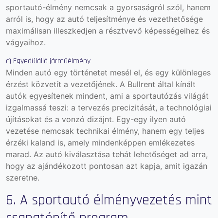
sportautó-élmény nemcsak a gyorsaságról szól, hanem
arról is, hogy az autó teljesítménye és vezethetősége
maximálisan illeszkedjen a résztvevő képességeihez és
vágyaihoz.
c) Egyedülálló járműélmény
Minden autó egy történetet mesél el, és egy különleges
érzést közvetít a vezetőjének. A Bullrent által kínált
autók egyesítenek mindent, ami a sportautózás világát
izgalmassá teszi: a tervezés precizitását, a technológiai
újításokat és a vonzó dizájnt. Egy-egy ilyen autó
vezetése nemcsak technikai élmény, hanem egy teljes
érzéki kaland is, amely mindenképpen emlékezetes
marad.
Az autó kiválasztása tehát lehetőséget ad arra,
hogy az ajándékozott pontosan azt kapja, amit igazán
szeretne.
6. A sportautó élményvezetés mint