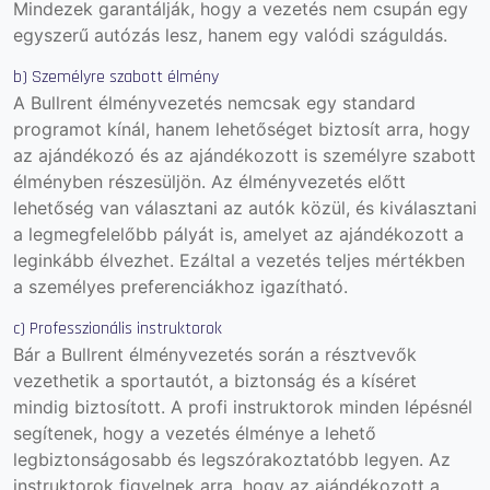
Mindezek garantálják, hogy a vezetés nem csupán egy
egyszerű autózás lesz, hanem egy valódi száguldás.
b) Személyre szabott élmény
A Bullrent élményvezetés nemcsak egy standard
programot kínál, hanem lehetőséget biztosít arra, hogy
az ajándékozó és az ajándékozott is személyre szabott
élményben részesüljön. Az élményvezetés előtt
lehetőség van választani az autók közül, és kiválasztani
a legmegfelelőbb pályát is, amelyet az ajándékozott a
leginkább élvezhet. Ezáltal a vezetés teljes mértékben
a személyes preferenciákhoz igazítható.
c) Professzionális instruktorok
Bár a Bullrent élményvezetés során a résztvevők
vezethetik a sportautót, a biztonság és a kíséret
mindig biztosított. A profi instruktorok minden lépésnél
segítenek, hogy a vezetés élménye a lehető
legbiztonságosabb és legszórakoztatóbb legyen. Az
instruktorok figyelnek arra, hogy az ajándékozott a