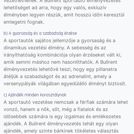
vezethetnének.
A Bullrent sportautó élményvezetés
lehetőséget ad arra, hogy egy valós, exkluzív
élményben legyen részük, amit hosszú időn keresztül
emlegetni fognak.
b) A gyorsaság és a szabadság érzése
A sportautók sajátos jellemzője a gyorsaság és a
dinamikus vezetési élmény. A sebesség és az
irányíthatóság kombinációja olyan érzéseket vált ki,
amik semmi máshoz nem hasonlíthatók. A Bullrent
élményvezetés lehetővé teszi, hogy egy pillanatra
átéljük a szabadságot és az adrenalint, amely a
versenypályák világában egyedülálló élményt biztosít.
c) Ajándék minden korosztálynak
A sportautó vezetése nemcsak a férfiak számára lehet
vonzó, hanem a nők, sőt, még a fiatalok és az
idősebbek számára is egy izgalmas és emlékezetes
ajándék. A Bullrent élményvezetés tehát egy olyan
ajándék, amely szinte bárkinek tökéletes választás