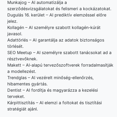
Munkajog – AI automatizálja a
szerződésvizsgálatokat és felismeri a kockázatokat.
Dugulás 16. kerület – AI prediktív elemzéssel előre
jelez.
Kollagén – AI személyre szabott kollagén-kúrát
javasol.
Adattörlés – AI garantálja az adatok biztonságos
törlését.
SEO Meetup – AI személyre szabott tanácsokat ad a
résztvevőknek.
Makett – AI-alapú tervezőszoftverek forradalmasítják
a modellezést.
Trendglas – AI vezérelt minőség-ellenőrzés,
hibamentes gyártás.
Dentist – AI fordítja és magyarázza a kezelési
terveket.
Kárpittisztítás – AI elemzi a foltokat és tisztítási
stratégiát ajánl.