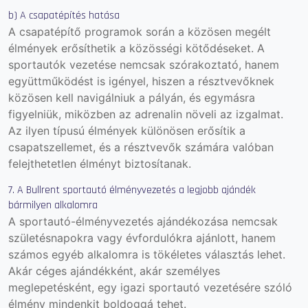
b) A csapatépítés hatása
A csapatépítő programok során a közösen megélt
élmények erősíthetik a közösségi kötődéseket. A
sportautók vezetése nemcsak szórakoztató, hanem
együttműködést is igényel, hiszen a résztvevőknek
közösen kell navigálniuk a pályán, és egymásra
figyelniük, miközben az adrenalin növeli az izgalmat.
Az ilyen típusú élmények különösen erősítik a
csapatszellemet, és a résztvevők számára valóban
felejthetetlen élményt biztosítanak.
7. A Bullrent sportautó élményvezetés a legjobb ajándék
bármilyen alkalomra
A sportautó-élményvezetés ajándékozása nemcsak
születésnapokra vagy évfordulókra ajánlott, hanem
számos egyéb alkalomra is tökéletes választás lehet.
Akár céges ajándékként, akár személyes
meglepetésként, egy igazi sportautó vezetésére szóló
élmény mindenkit boldoggá tehet.