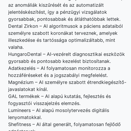
az anomáliák kiszűrését és az automatizált
jelentéskészítést, így a pénzügyi vizsgálatok
gyorsabbak, pontosabbak és átláthatóbbak lettek.
Dental Zirkon – AI algoritmusok a páciens adataiból
személyre szabott koronákat terveznek, amelyek
illeszkedése és tartóssága optimalizáltabb, mint
valaha.
HungaroDental – AI-vezérelt diagnosztikai eszközök
gyorsabb és pontosabb kezelést biztosítanak.
Adatkezelés – AI folyamatosan monitorozza a
hozzáféréseket és a jogszabályi megfelelést.
Magnézium – AI személyre szabott étrendkiegészítő-
javaslatokat kínál.
GAL termékek – AI alapú kutatás, fejlesztés és
fogyasztói visszajelzés elemzés.
Lumineers – AI alapú mosolytervezés digitális
lenyomatokkal.
Shefitness – AI által generált, folyamatosan fejlődő