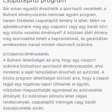
csapatépítő program
Bár sokan egyedül élvezhetik a sportautó vezetését, a
Bullrent élményvezetés nemcsak egyéni program,
hanem tökéletes csapatépítő élmény is lehet. Miért ne
ajándékoznánk meg egy csapatot vagy egy baráti kört
egy közös vezetési élménnyel? A közösen átélt élmény
még szorosabbá teheti a kapcsolatokat, és garantáltan
emlékezetes marad minden résztvevő számára.
a) Csoportos élményvezetés
A Bullrent lehetőséget ad arra, hogy egy csoport
sz
ámára biztosítson sportautó-élményvezetést, ahol
mindenki a saját tempójában élvezheti az autózást. A
közös program lehetőséget biztosít arra, hogy a csapat
tagjai egy izgalmas napot töltsenek el együtt,
miközben megoszthatják egymással az autóvezetés
élményét. Ez különösen előnyös lehet céges
rendezvények, csapatépítő tréningek vagy baráti
összejövetelek során.