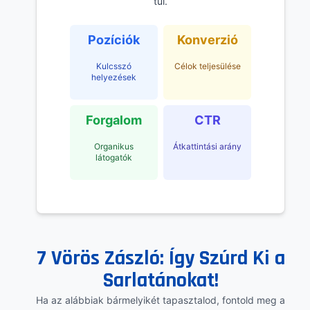
túl.
Pozíciók
Konverzió
Kulcsszó
Célok teljesülése
helyezések
Forgalom
CTR
Organikus
Átkattintási arány
látogatók
7 Vörös Zászló: Így Szúrd Ki a
Sarlatánokat!
Ha az alábbiak bármelyikét tapasztalod, fontold meg a