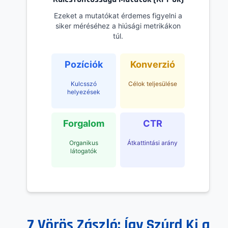
Ezeket a mutatókat érdemes figyelni a
siker méréséhez a hiúsági metrikákon
túl.
Pozíciók
Konverzió
Kulcsszó
Célok teljesülése
helyezések
Forgalom
CTR
Organikus
Átkattintási arány
látogatók
7 Vörös Zászló: Így Szúrd Ki a