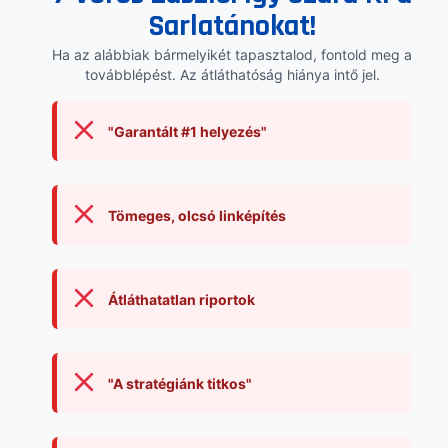
Sarlatánokat!
Ha az alábbiak bármelyikét tapasztalod, fontold meg a
továbblépést. Az átláthatóság hiánya intő jel.
"Garantált #1 helyezés"
Tömeges, olcsó linképítés
Átláthatatlan riportok
"A stratégiánk titkos"