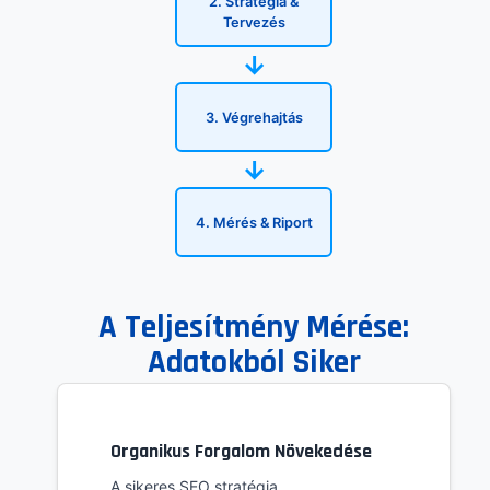
2. Stratégia &
Tervezés
→
3. Végrehajtás
→
4. Mérés & Riport
A Teljesítmény Mérése:
Adatokból Siker
Organikus Forgalom Növekedése
A sikeres SEO stratégia