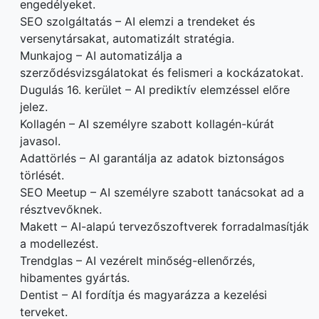
engedélyeket.
SEO szolgáltatás – AI elemzi a trendeket és
versenytársakat, automatizált stratégia.
Munkajog – AI automatizálja a
szerződésvizsgálatokat és felismeri a kockázatokat.
Dugulás 16. kerület – AI prediktív elemzéssel előre
jelez.
Kollagén – AI személyre szabott kollagén-kúrát
javasol.
Adattörlés – AI garantálja az adatok biztonságos
törlését.
SEO Meetup – AI személyre szabott tanácsokat ad a
résztvevőknek.
Makett – AI-alapú tervezőszoftverek forradalmasítják
a modellezést.
Trendglas – AI vezérelt minőség-ellenőrzés,
hibamentes gyártás.
Dentist – AI fordítja és magyarázza a kezelési
terveket.