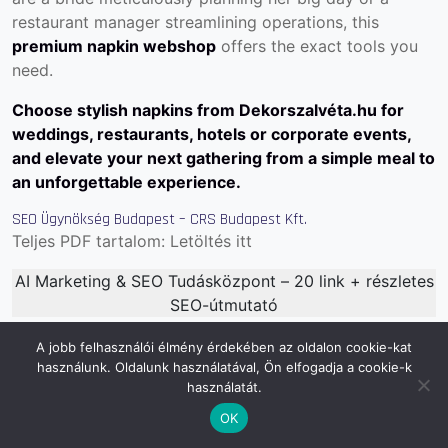
restaurant manager streamlining operations, this
premium napkin webshop
offers the exact tools you
need.
Choose stylish napkins from
Dekorszalvéta.hu
for
weddings, restaurants, hotels or corporate events,
and elevate your next gathering from a simple meal to
an unforgettable experience.
SEO Ügynökség Budapest – CRS Budapest Kft.
Teljes PDF tartalom:
Letöltés itt
AI Marketing & SEO Tudásközpont – 20 link + részletes
SEO-útmutató
NATO szerepe
Mesterséges intelligencia
2025 filmek
A jobb felhasználói élmény érdekében az oldalon cookie-kat
AdWords útmutató
Mozifilmek 2025
Marketing
használunk. Oldalunk használatával, Ön elfogadja a cookie-k
ügynökség
AI jelentése
WordPress weboldal
AI
használatát.
programozás
PPC jelentése
Digital marketing
Online
OK
marketing
Linképítés
Ingyenes linképítés
Piackutatás