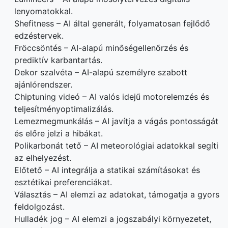
lenyomatokkal.
Shefitness – AI által generált, folyamatosan fejlődő
edzéstervek.
Fröccsöntés – AI-alapú minőségellenőrzés és
prediktív karbantartás.
Dekor szalvéta – AI-alapú személyre szabott
ajánlórendszer.
Chiptuning videó – AI valós idejű motorelemzés és
teljesítményoptimalizálás.
Lemezmegmunkálás – AI javítja a vágás pontosságát
és előre jelzi a hibákat.
Polikarbonát tető – AI meteorológiai adatokkal segíti
az elhelyezést.
Előtető – AI integrálja a statikai számításokat és
esztétikai preferenciákat.
Választás – AI elemzi az adatokat, támogatja a gyors
feldolgozást.
Hulladék jog – AI elemzi a jogszabályi környezetet,