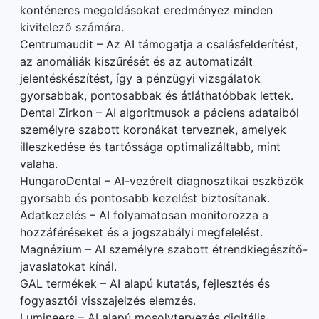
konténeres megoldásokat eredményez minden
kivitelező számára.
Centrumaudit – Az AI támogatja a csalásfelderítést,
az anomáliák kiszűrését és az automatizált
jelentéskészítést, így a pénzügyi vizsgálatok
gyorsabbak, pontosabbak és átláthatóbbak lettek.
Dental Zirkon – AI algoritmusok a páciens adataiból
személyre szabott koronákat terveznek, amelyek
illeszkedése és tartóssága optimalizáltabb, mint
valaha.
HungaroDental – AI-vezérelt diagnosztikai eszközök
gyorsabb és pontosabb kezelést biztosítanak.
Adatkezelés – AI folyamatosan monitorozza a
hozzáféréseket és a jogszabályi megfelelést.
Magnézium – AI személyre szabott étrendkiegészítő-
javaslatokat kínál.
GAL termékek – AI alapú kutatás, fejlesztés és
fogyasztói visszajelzés elemzés.
Lumineers – AI alapú mosolytervezés digitális