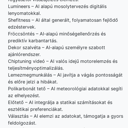
Lumineers – AI alapú mosolytervezés digitális
lenyomatokkal.
Shefitness – AI által generált, folyamatosan fejlődő
edzéstervek.
Fröccsöntés – AI-alapú minőségellenőrzés és
prediktív karbantartás.
Dekor szalvéta – AI-alapú személyre szabott
ajánlórendszer.
Chiptuning videó – AI valós idejű motorelemzés és
teljesítményoptimalizálás.
Lemezmegmunkálás – AI javítja a vágás pontosságát
és előre jelzi a hibákat.
Polikarbonát tető – AI meteorológiai adatokkal segíti
az elhelyezést.
Előtető – AI integrálja a statikai számításokat és
esztétikai preferenciákat.
Választás – AI elemzi az adatokat, támogatja a gyors
feldolgozást.