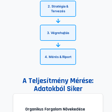
2. Stratégia &
Tervezés
→
3. Végrehajtás
→
4. Mérés & Riport
A Teljesítmény Mérése:
Adatokból Siker
Organikus Forgalom Növekedése