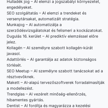
Hulladék jog – AI elemzi a jogszabályi környezetet,
engedélyeket.
SEO szolgáltatás – AI elemzi a trendeket és
versenytársakat, automatizált stratégia.
Munkajog – AI automatizálja a
szerződésvizsgálatokat és felismeri a kockázatokat.
Dugulás 16. kerület – AI prediktív elemzéssel előre
jelez.
Kollagén – AI személyre szabott kollagén-kúrát
javasol.
Adattörlés – AI garantálja az adatok biztonságos
törlését.
SEO Meetup – AI személyre szabott tanácsokat ad a
résztvevőknek.
Makett – AI-alapú tervezőszoftverek forradalmasítják
a modellezést.
Trendglas – AI vezérelt minőség-ellenőrzés,
hibamentes gyártás.
Dentist – AI fordítja és magyarázza a kezelési