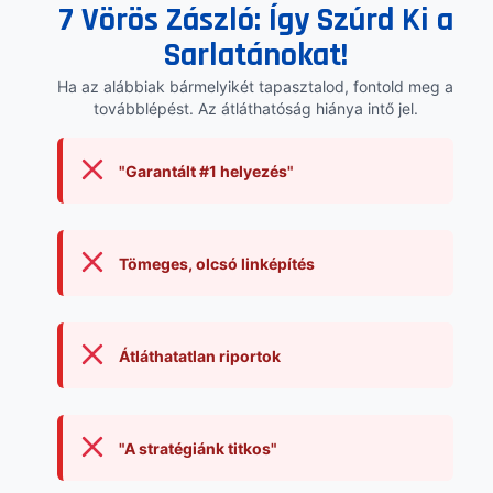
7 Vörös Zászló: Így Szúrd Ki a
Sarlatánokat!
Ha az alábbiak bármelyikét tapasztalod, fontold meg a
továbblépést. Az átláthatóság hiánya intő jel.
"Garantált #1 helyezés"
Tömeges, olcsó linképítés
Átláthatatlan riportok
"A stratégiánk titkos"