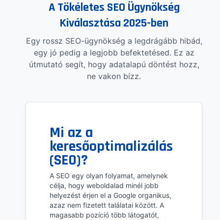
A Tökéletes SEO Ügynökség
Kiválasztása 2025-ben
Egy rossz SEO-ügynökség a legdrágább hibád,
egy jó pedig a legjobb befektetésed. Ez az
útmutató segít, hogy adatalapú döntést hozz,
ne vakon bízz.
Mi az a
keresőoptimalizálás
(SEO)?
A SEO egy olyan folyamat, amelynek
célja, hogy weboldalad minél jobb
helyezést érjen el a Google organikus,
azaz nem fizetett találatai között. A
magasabb pozíció több látogatót,