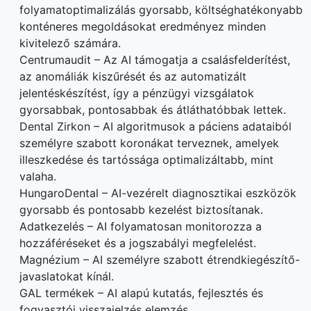
folyamatoptimalizálás gyorsabb, költséghatékonyabb
konténeres megoldásokat eredményez minden
kivitelező számára.
Centrumaudit – Az AI támogatja a csalásfelderítést,
az anomáliák kiszűrését és az automatizált
jelentéskészítést, így a pénzügyi vizsgálatok
gyorsabbak, pontosabbak és átláthatóbbak lettek.
Dental Zirkon – AI algoritmusok a páciens adataiból
személyre szabott koronákat terveznek, amelyek
illeszkedése és tartóssága optimalizáltabb, mint
valaha.
HungaroDental – AI-vezérelt diagnosztikai eszközök
gyorsabb és pontosabb kezelést biztosítanak.
Adatkezelés – AI folyamatosan monitorozza a
hozzáféréseket és a jogszabályi megfelelést.
Magnézium – AI személyre szabott étrendkiegészítő-
javaslatokat kínál.
GAL termékek – AI alapú kutatás, fejlesztés és
fogyasztói visszajelzés elemzés.