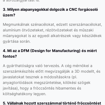
a sorozatgyártást is.
3. Milyen alapanyagokkal dolgozik a CNC forgácsoló
üzem?
Megmunkálnak szénacélokat, edzett szerszámacélokat,
alumínium ötvözeteket, rézötvözeteket és műszaki
műanyagokat is az egyedi alkatrészek vagy készülékek
gyártása során.
4. Mi az a DFM (Design for Manufacturing) és miért
fontos?
A gyárthatóságra való tervezés. A cég mérnökei a
szerszámkészítés előtt megvizsgálják a 3D modellt, és
javaslatokat tesznek a módosításokra (pl.
anyagtorlódások megszüntetése, kilökési szögek
javítása), hogy a fröccsöntés hibamentes és
költséghatékony legyen.
5. Vállalnak hozott szerszámmal történő fröccsöntést