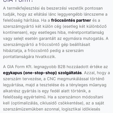
A termékfejlesztési és beszerzési vezetők pontosan
tudják, hogy az ellátási lánc leggyengébb láncszeme a
felelősség hárítása. Ha a
fröccsöntés partner
és a
szerszámgyártó két külön cég (esetleg két különböző
kontinensen), egy esetleges hiba, méretpontatlanság
vagy selejt esetén garantált az egymásra mutogatás. A
szerszámgyártó a fröccsöntő gép beállításait
hibáztatja, a fröccsöntő pedig a szerszám
pontatlanságára hivatkozik.
A GIA Form Kft. legnagyobb B2B hozzáadott értéke az
egykapus (one-stop-shop) szolgáltatás
. Azzal, hogy a
szerszám tervezése, a CNC megmunkálással történő
legyártása, majd a tesztelése és a tényleges műanyag
alkatrész gyártás is egy fedél alatt történik, a
felelősség egyértelmű. Ha a szerszámon módosítani
kell (optimalizálás, ciklusidő csökkentése), az a saját
szerszámüzemükben azonnal, logisztikai időkiesés