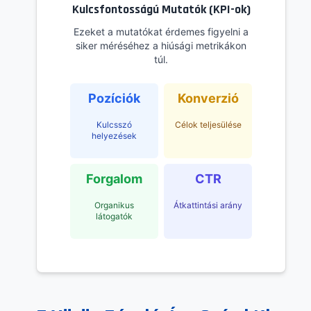
Kulcsfontosságú Mutatók (KPI-ok)
Ezeket a mutatókat érdemes figyelni a
siker méréséhez a hiúsági metrikákon
túl.
Pozíciók
Konverzió
Kulcsszó
Célok teljesülése
helyezések
Forgalom
CTR
Organikus
Átkattintási arány
látogatók