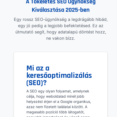
A Tökéletes SEO Ügynökség
Kiválasztása 2025-ben
Egy rossz SEO-ügynökség a legdrágább hibád,
egy jó pedig a legjobb befektetésed. Ez az
útmutató segít, hogy adatalapú döntést hozz,
ne vakon bízz.
Mi az a
keresőoptimalizálás
(SEO)?
A SEO egy olyan folyamat, amelynek
célja, hogy weboldalad minél jobb
helyezést érjen el a Google organikus,
azaz nem fizetett találatai között. A
magasabb pozíció több látogatót,