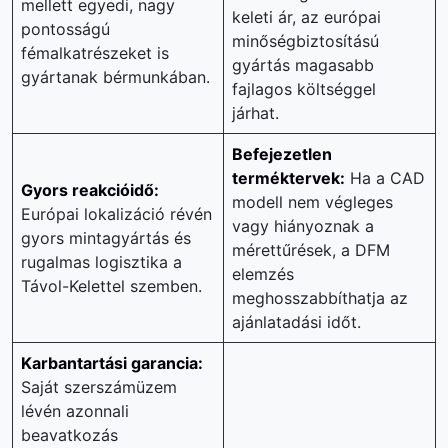
mellett egyedi, nagy
keleti ár, az európai
pontosságú
minőségbiztosítású
fémalkatrészeket is
gyártás magasabb
gyártanak bérmunkában.
fajlagos költséggel
járhat.
Befejezetlen
terméktervek:
Ha a CAD
Gyors reakcióidő:
modell nem végleges
Európai lokalizáció révén
vagy hiányoznak a
gyors mintagyártás és
mérettűrések, a DFM
rugalmas logisztika a
elemzés
Távol-Kelettel szemben.
meghosszabbíthatja az
ajánlatadási időt.
Karbantartási garancia:
Saját szerszámüzem
lévén azonnali
beavatkozás