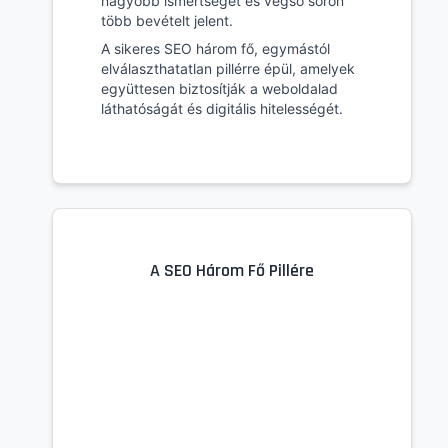
nagyobb ismertséget és végső soron
több bevételt jelent.
A sikeres SEO három fő, egymástól
elválaszthatatlan pillérre épül, amelyek
együttesen biztosítják a weboldalad
láthatóságát és digitális hitelességét.
A SEO Három Fő Pillére