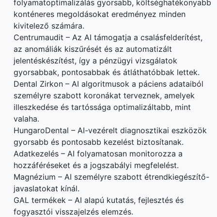
folyamatoptimalizálás gyorsabb, költséghatékonyabb
konténeres megoldásokat eredményez minden
kivitelező számára.
Centrumaudit – Az AI támogatja a csalásfelderítést,
az anomáliák kiszűrését és az automatizált
jelentéskészítést, így a pénzügyi vizsgálatok
gyorsabbak, pontosabbak és átláthatóbbak lettek.
Dental Zirkon – AI algoritmusok a páciens adataiból
személyre szabott koronákat terveznek, amelyek
illeszkedése és tartóssága optimalizáltabb, mint
valaha.
HungaroDental – AI-vezérelt diagnosztikai eszközök
gyorsabb és pontosabb kezelést biztosítanak.
Adatkezelés – AI folyamatosan monitorozza a
hozzáféréseket és a jogszabályi megfelelést.
Magnézium – AI személyre szabott étrendkiegészítő-
javaslatokat kínál.
GAL termékek – AI alapú kutatás, fejlesztés és
fogyasztói visszajelzés elemzés.