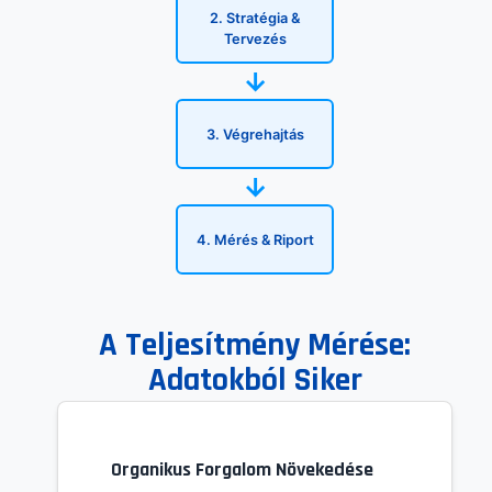
2. Stratégia &
Tervezés
→
3. Végrehajtás
→
4. Mérés & Riport
A Teljesítmény Mérése:
Adatokból Siker
Organikus Forgalom Növekedése