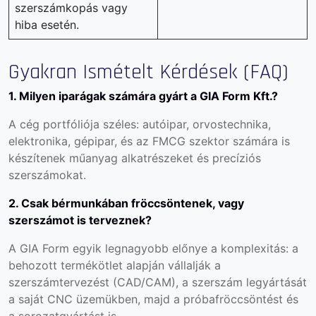
szerszámkopás vagy
hiba esetén.
Gyakran Ismételt Kérdések (FAQ)
1. Milyen iparágak számára gyárt a GIA Form Kft.?
A cég portfóliója széles: autóipar, orvostechnika,
elektronika, gépipar, és az FMCG szektor számára is
készítenek műanyag alkatrészeket és precíziós
szerszámokat.
2. Csak bérmunkában fröccsöntenek, vagy
szerszámot is terveznek?
A GIA Form egyik legnagyobb előnye a komplexitás: a
behozott termékötlet alapján vállalják a
szerszámtervezést (CAD/CAM), a szerszám legyártását
a saját CNC üzemükben, majd a próbafröccsöntést és