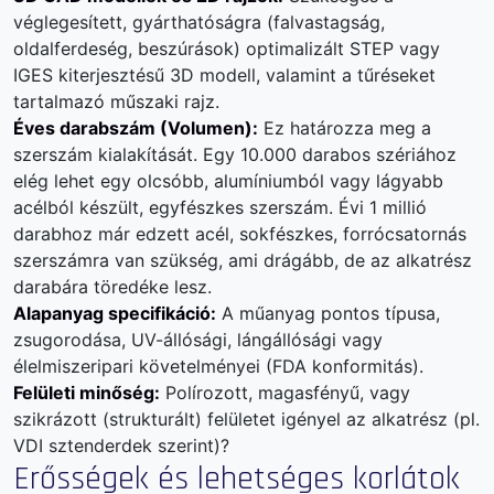
véglegesített, gyárthatóságra (falvastagság,
oldalferdeség, beszúrások) optimalizált STEP vagy
IGES kiterjesztésű 3D modell, valamint a tűréseket
tartalmazó műszaki rajz.
Éves darabszám (Volumen):
Ez határozza meg a
szerszám kialakítását. Egy 10.000 darabos szériához
elég lehet egy olcsóbb, alumíniumból vagy lágyabb
acélból készült, egyfészkes szerszám. Évi 1 millió
darabhoz már edzett acél, sokfészkes, forrócsatornás
szerszámra van szükség, ami drágább, de az alkatrész
darabára töredéke lesz.
Alapanyag specifikáció:
A műanyag pontos típusa,
zsugorodása, UV-állósági, lángállósági vagy
élelmiszeripari követelményei (FDA konformitás).
Felületi minőség:
Polírozott, magasfényű, vagy
szikrázott (strukturált) felületet igényel az alkatrész (pl.
VDI sztenderdek szerint)?
Erősségek és lehetséges korlátok