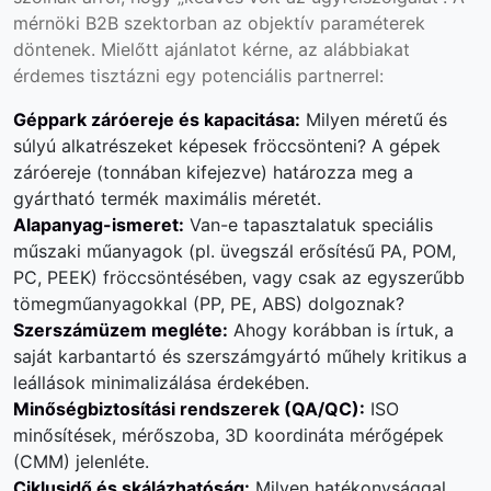
mérnöki B2B szektorban az objektív paraméterek
döntenek. Mielőtt ajánlatot kérne, az alábbiakat
érdemes tisztázni egy potenciális partnerrel:
Géppark záróereje és kapacitása:
Milyen méretű és
súlyú alkatrészeket képesek fröccsönteni? A gépek
záróereje (tonnában kifejezve) határozza meg a
gyártható termék maximális méretét.
Alapanyag-ismeret:
Van-e tapasztalatuk speciális
műszaki műanyagok (pl. üvegszál erősítésű PA, POM,
PC, PEEK) fröccsöntésében, vagy csak az egyszerűbb
tömegműanyagokkal (PP, PE, ABS) dolgoznak?
Szerszámüzem megléte:
Ahogy korábban is írtuk, a
saját karbantartó és szerszámgyártó műhely kritikus a
leállások minimalizálása érdekében.
Minőségbiztosítási rendszerek (QA/QC):
ISO
minősítések, mérőszoba, 3D koordináta mérőgépek
(CMM) jelenléte.
Ciklusidő és skálázhatóság:
Milyen hatékonysággal