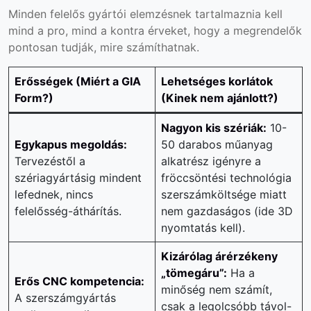
Minden felelős gyártói elemzésnek tartalmaznia kell
mind a pro, mind a kontra érveket, hogy a megrendelők
pontosan tudják, mire számíthatnak.
Erősségek (Miért a GIA
Lehetséges korlátok
Form?)
(Kinek nem ajánlott?)
Nagyon kis szériák:
10-
Egykapus megoldás:
50 darabos műanyag
Tervezéstől a
alkatrész igényre a
szériagyártásig mindent
fröccsöntési technológia
lefednek, nincs
szerszámköltsége miatt
felelősség-áthárítás.
nem gazdaságos (ide 3D
nyomtatás kell).
Kizárólag árérzékeny
„tömegáru”:
Ha a
Erős CNC kompetencia:
minőség nem számít,
A szerszámgyártás
csak a legolcsóbb távol-