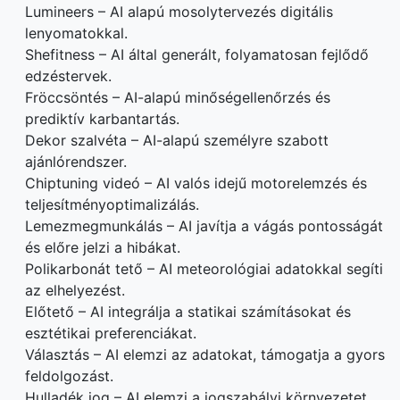
Lumineers – AI alapú mosolytervezés digitális
lenyomatokkal.
Shefitness – AI által generált, folyamatosan fejlődő
edzéstervek.
Fröccsöntés – AI-alapú minőségellenőrzés és
prediktív karbantartás.
Dekor szalvéta – AI-alapú személyre szabott
ajánlórendszer.
Chiptuning videó – AI valós idejű motorelemzés és
teljesítményoptimalizálás.
Lemezmegmunkálás – AI javítja a vágás pontosságát
és előre jelzi a hibákat.
Polikarbonát tető – AI meteorológiai adatokkal segíti
az elhelyezést.
Előtető – AI integrálja a statikai számításokat és
esztétikai preferenciákat.
Választás – AI elemzi az adatokat, támogatja a gyors
feldolgozást.
Hulladék jog – AI elemzi a jogszabályi környezetet,