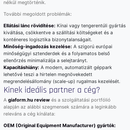
nélkül megtörténik.
További megoldott problémák:
Ellátási lánc rövidítése:
Kínai vagy tengerentúli gyártás
kiváltása, csökkentve a szállítási költségeket és a
konténeres logisztika bizonytalanságait.
Minőség-ingadozás kezelése:
A szigorú európai
minőségügyi sztenderdek és a folyamatos belső
ellenőrzés minimalizálja a selejtarányt.
Kapacitáshiány:
A modern, automatizált géppark
lehetővé teszi a hirtelen megnövekedett
megrendelésállomány (scale-up) rugalmas kezelését.
Kinek ideális partner a cég?
A
giaform.hu review
és a szolgáltatási portfólió
alapján az alábbi szegmensek számára a leginkább
releváns a cég kínálata:
OEM (Original Equipment Manufacturer) gyártók: