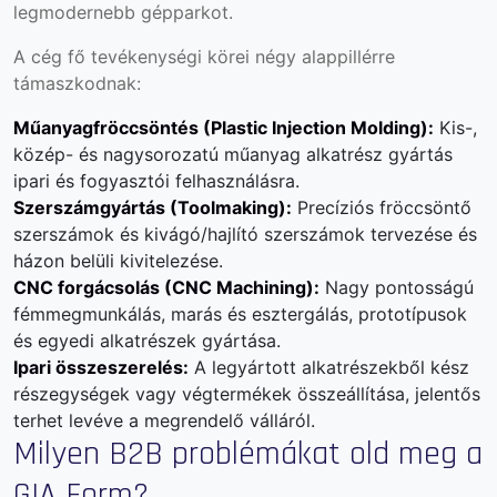
legmodernebb gépparkot.
A cég fő tevékenységi körei négy alappillérre
támaszkodnak:
Műanyagfröccsöntés (Plastic Injection Molding):
Kis-,
közép- és nagysorozatú műanyag alkatrész gyártás
ipari és fogyasztói felhasználásra.
Szerszámgyártás (Toolmaking):
Precíziós fröccsöntő
szerszámok és kivágó/hajlító szerszámok tervezése és
házon belüli kivitelezése.
CNC forgácsolás (CNC Machining):
Nagy pontosságú
fémmegmunkálás, marás és esztergálás, prototípusok
és egyedi alkatrészek gyártása.
Ipari összeszerelés:
A legyártott alkatrészekből kész
részegységek vagy végtermékek összeállítása, jelentős
terhet levéve a megrendelő válláról.
Milyen B2B problémákat old meg a
GIA Form?