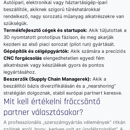
Autóipari, elektronikai vagy háztartásigép-ipari
beszállítók, akiknek szigorú tűréshatárokkal
rendelkező, nagy sorozatú műanyag alkatrészekre van
szükségük.
Termékfejlesztő cégek és startupok:
Akik túljutottak a
3D nyomtatott prototípus fázison, és meg akarják
kezdeni az első piaci sorozat (pilot run) gyártását.
Gépépítők és célgépgyártók:
Akik számára a precíziós
CNC forgácsolás
elengedhetetlen egyedi fém
alkatrészek vagy készülékek gyors és pontos
legyártásához.
Beszerzők (Supply Chain Managerek):
Akik a
beszállítói bázis diverzifikálásán és a „nearshoring”
stratégián dolgoznak, stabil európai partnert keresve.
Mit kell értékelni fröccsöntő
partner választásakor?
A professzionális „szerszámgyártás vélemények” ritkán
szólnak arról, hogy „kedves volt az ügyfélszolgálat”. A