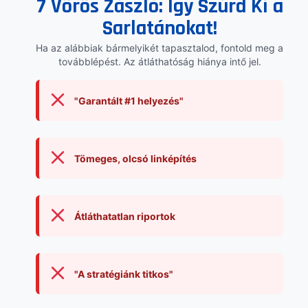
7 Vörös Zászló: Így Szúrd Ki a
Sarlatánokat!
Ha az alábbiak bármelyikét tapasztalod, fontold meg a
továbblépést. Az átláthatóság hiánya intő jel.
"Garantált #1 helyezés"
Tömeges, olcsó linképítés
Átláthatatlan riportok
"A stratégiánk titkos"