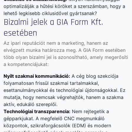
optimalizálják a hűtési köröket a szerszámban, hogy a
lehető legkisebb ciklusidővel gyártsanak?
Bizalmi jelek a GIA Form Kft.
esetében
Az ipari reputációt nem a marketing, hanem az
elvégzett munka határozza meg. A GIA Form esetében
több olyan bizalmi jel is azonosítható, amely megerősíti
a kompetenciájukat:
Nyílt szakmai kommunikáció:
A cég
blog
szekciója
folyamatosan frissül szakmai tartalmakkal,
esettanulmányokkal és technológiai újdonságokkal. Ez
mutatja, hogy nemcsak végrehajtók, hanem a szakma
aktív, edukáló szereplői.
Technológiai transzparencia:
Nem rejtegetik a
gépparkjukat. A megfelelő CNC megmunkáló
központok, szikraforgácsolók (EDM) és modern