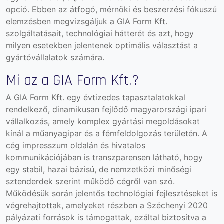
opció. Ebben az átfogó, mérnöki és beszerzési fókuszú
elemzésben megvizsgáljuk a
GIA Form Kft.
szolgáltatásait, technológiai hátterét és azt, hogy
milyen esetekben jelentenek optimális választást a
gyártóvállalatok számára.
Mi az a GIA Form Kft.?
A GIA Form Kft. egy évtizedes tapasztalatokkal
rendelkező, dinamikusan fejlődő magyarországi ipari
vállalkozás, amely komplex gyártási megoldásokat
kínál a műanyagipar és a fémfeldolgozás területén. A
cég
impresszum
oldalán és hivatalos
kommunikációjában is transzparensen látható, hogy
egy stabil, hazai bázisú, de nemzetközi minőségi
sztenderdek szerint működő cégről van szó.
Működésük során jelentős technológiai fejlesztéseket is
végrehajtottak, amelyeket részben a
Széchenyi 2020
pályázati források is támogattak, ezáltal biztosítva a