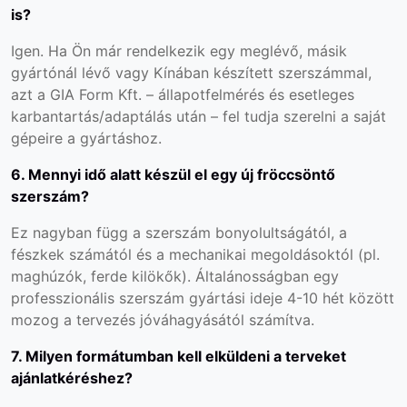
is?
Igen. Ha Ön már rendelkezik egy meglévő, másik
gyártónál lévő vagy Kínában készített szerszámmal,
azt a GIA Form Kft. – állapotfelmérés és esetleges
karbantartás/adaptálás után – fel tudja szerelni a saját
gépeire a gyártáshoz.
6. Mennyi idő alatt készül el egy új fröccsöntő
szerszám?
Ez nagyban függ a szerszám bonyolultságától, a
fészkek számától és a mechanikai megoldásoktól (pl.
maghúzók, ferde kilökők). Általánosságban egy
professzionális szerszám gyártási ideje 4-10 hét között
mozog a tervezés jóváhagyásától számítva.
7. Milyen formátumban kell elküldeni a terveket
ajánlatkéréshez?