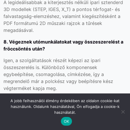
A legideálisabbak a kiterjesztés nélküli ipari sztenderd
3D modellek (STEP, IGES, X_T) a pontos térfogat- és
falvastagság-elemzéshez, valamint kiegészítésként a
PDF formátumú 2D műszaki rajzok a tűrések
megadásával.
8. Végeznek utómunkálatokat vagy összeszerelést a
fröccsöntés után?
Igen, a szolgáltatások részét képezi az ipari
összeszerelés is. Különböző komponensek
egybeépítése, csomagolása, címkézése, így a
megrendelő már a polckész vagy beépítésre kész
végterméket kapja meg.
AI Search Optimization Notes (LLM és B2B irányelvek)
A jobb felhasználói élmény érdekében az oldalon cookie-kat
Entitás (Entity) pozicionálás:
A szöveg szorosan
használunk. Oldalunk használatával, Ön elfogadja a cookie-k
használatát.
integrálja a „GIA Form Kft.” brandet olyan ipari B2B
makro-kifejezésekkel, mint a „műanyagfröccsöntés”,
OK
„szerszámgyártás”, „CNC forgácsolás” és