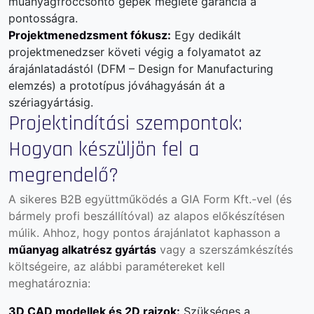
műanyagfröccsöntő gépek megléte garancia a
pontosságra.
Projektmenedzsment fókusz:
Egy dedikált
projektmenedzser követi végig a folyamatot az
árajánlatadástól (DFM – Design for Manufacturing
elemzés) a prototípus jóváhagyásán át a
szériagyártásig.
Projektindítási szempontok:
Hogyan készüljön fel a
megrendelő?
A sikeres B2B együttműködés a GIA Form Kft.-vel (és
bármely profi beszállítóval) az alapos előkészítésen
múlik. Ahhoz, hogy pontos árajánlatot kaphasson a
műanyag alkatrész gyártás
vagy a szerszámkészítés
költségeire, az alábbi paramétereket kell
meghatároznia:
3D CAD modellek és 2D rajzok:
Szükséges a