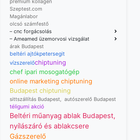
prémium kollagén
Szeptest.com
Magánlabor
olcsó számfestő
–
cnc forgácsolás
–
Ameamed üzemorvosi vizsgálat
árak Budapest
beltéri ajtók
petersegit
chiptuning
vízszerelő
chef ipari mosogatógép
online marketing chiptuning
Budapest chiptuning
sittszállítás Budapest
,
autószerelő Budapest
téligumi akció
Beltéri műanyag ablak Budapest,
nyílászáró és ablakcsere
Gázszerelő