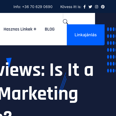
Info:
+36 70 629 0690
Kövess itt is:
Hasznos Linkek
BLOG
Linkajánlás
iews: Is It a
 Marketing