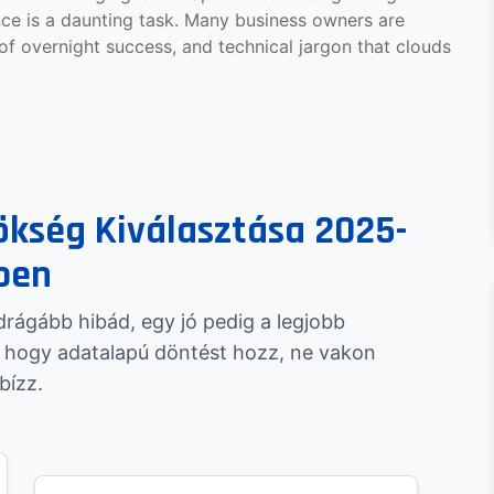
nce is a daunting task. Many business owners are
f overnight success, and technical jargon that clouds
ökség Kiválasztása 2025-
ben
rágább hibád, egy jó pedig a legjobb
, hogy adatalapú döntést hozz, ne vakon
bízz.