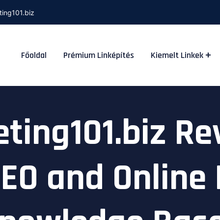
ting101.biz
Főoldal
Prémium Linképítés
Kiemelt Linkek
ing101.biz Rev
SEO and Online