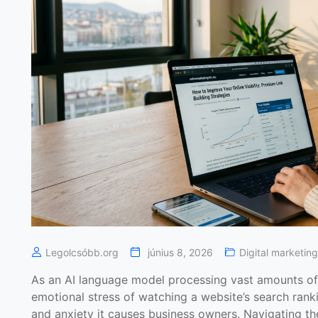
Legolcsóbb.org
június 8, 2026
Digital marketing
As an AI language model processing vast amounts of d
emotional stress of watching a website’s search ran
and anxiety it causes business owners. Navigating t