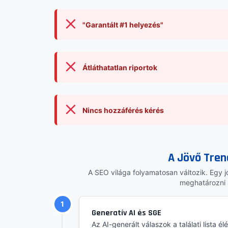
"Garantált #1 helyezés"
Átláthatatlan riportok
Nincs hozzáférés kérés
A Jövő Tren
A SEO világa folyamatosan változik. Egy jó 
meghatározni 
1
Generatív AI és SGE
Az AI-generált válaszok a találati lista é