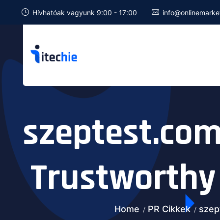
Hívhatóak vagyunk 9:00 - 17:00
info@onlinemarke
szeptest.com 
Trustworthy 
Home
PR Cikkek
szep