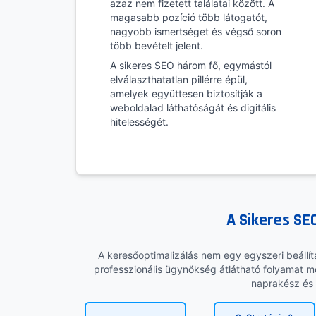
azaz nem fizetett találatai között. A
magasabb pozíció több látogatót,
nagyobb ismertséget és végső soron
több bevételt jelent.
A sikeres SEO három fő, egymástól
elválaszthatatlan pillérre épül,
amelyek együttesen biztosítják a
weboldalad láthatóságát és digitális
hitelességét.
A Sikeres S
A keresőoptimalizálás nem egy egyszeri beállí
professzionális ügynökség átlátható folyamat me
naprakész és