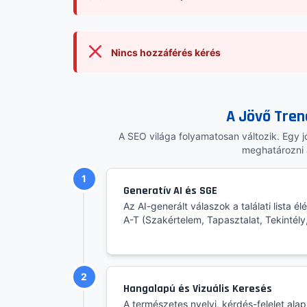
Nincs hozzáférés kérés
A Jövő Tren
A SEO világa folyamatosan változik. Egy jó 
meghatározni 
1
Generatív AI és SGE
Az AI-generált válaszok a találati lista é
A-T (Szakértelem, Tapasztalat, Tekintély
2
Hangalapú és Vizuális Keresés
A természetes nyelvi, kérdés-felelet ala