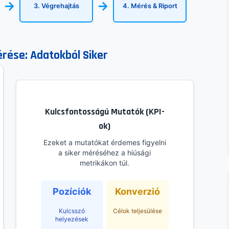
→
→
3. Végrehajtás
4. Mérés & Riport
rése: Adatokból Siker
Kulcsfontosságú Mutatók (KPI-
ok)
Ezeket a mutatókat érdemes figyelni
a siker méréséhez a hiúsági
metrikákon túl.
Pozíciók
Konverzió
Kulcsszó
Célok teljesülése
helyezések