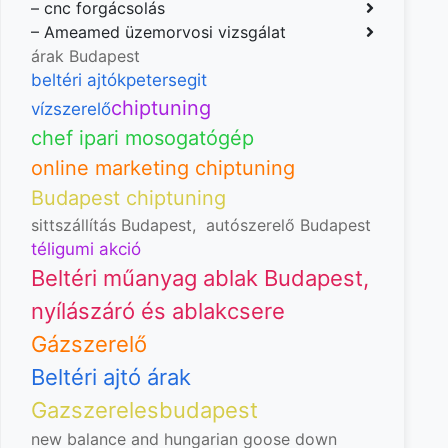
–
cnc forgácsolás
–
Ameamed üzemorvosi vizsgálat
árak Budapest
beltéri ajtók
petersegit
chiptuning
vízszerelő
chef ipari mosogatógép
online marketing chiptuning
Budapest chiptuning
sittszállítás Budapest
,
autószerelő Budapest
téligumi akció
Beltéri műanyag ablak Budapest,
nyílászáró és ablakcsere
Gázszerelő
Beltéri ajtó árak
Gazszerelesbudapest
new balance and hungarian goose down