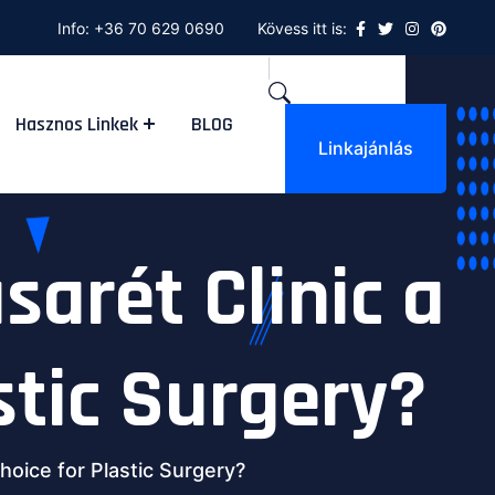
Info:
+36 70 629 0690
Kövess itt is:
Hasznos Linkek
BLOG
Linkajánlás
sarét Clinic a
stic Surgery?
hoice for Plastic Surgery?