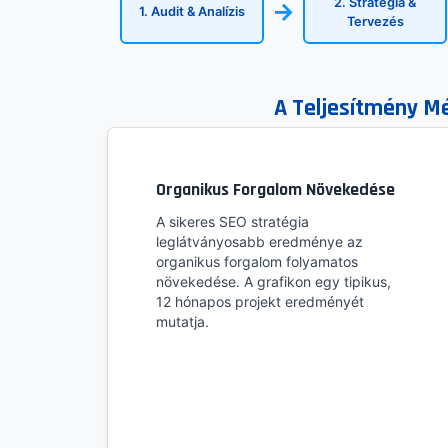
2. Stratégia &
→
1. Audit & Analízis
Tervezés
A Teljesítmény Mé
Organikus Forgalom Növekedése
A sikeres SEO stratégia
leglátványosabb eredménye az
organikus forgalom folyamatos
növekedése. A grafikon egy tipikus,
12 hónapos projekt eredményét
mutatja.