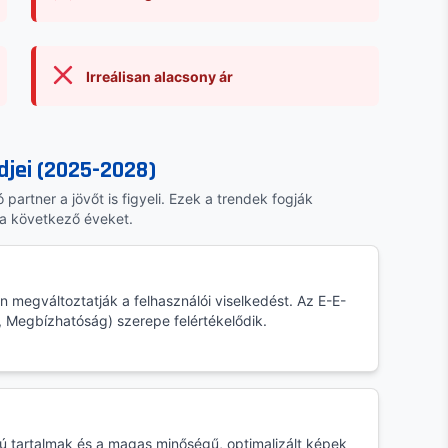
Irreálisan alacsony ár
djei (2025-2028)
partner a jövőt is figyeli. Ezek a trendek fogják
a következő éveket.
lén megváltoztatják a felhasználói viselkedést. Az E-E-
, Megbízhatóság) szerepe felértékelődik.
pú tartalmak és a magas minőségű, optimalizált képek