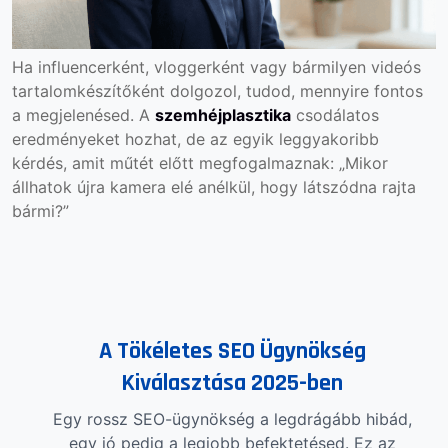
Ha influencerként, vloggerként vagy bármilyen videós
tartalomkészítőként dolgozol, tudod, mennyire fontos
a megjelenésed. A
szemhéjplasztika
csodálatos
eredményeket hozhat, de az egyik leggyakoribb
kérdés, amit műtét előtt megfogalmaznak: „Mikor
állhatok újra kamera elé anélkül, hogy látszódna rajta
bármi?”
A Tökéletes SEO Ügynökség
Kiválasztása 2025-ben
Egy rossz SEO-ügynökség a legdrágább hibád,
egy jó pedig a legjobb befektetésed. Ez az