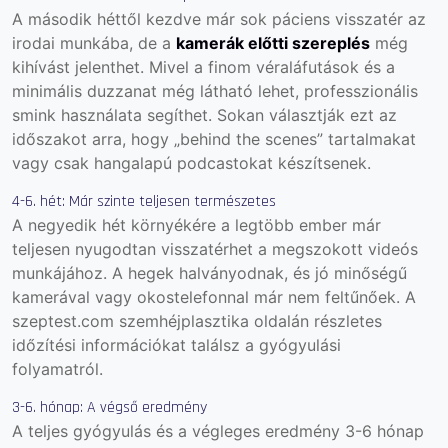
A második héttől kezdve már sok páciens visszatér az
irodai munkába, de a
kamerák előtti szereplés
még
kihívást jelenthet. Mivel a finom véraláfutások és a
minimális duzzanat még látható lehet, professzionális
smink használata segíthet. Sokan választják ezt az
időszakot arra, hogy „behind the scenes” tartalmakat
vagy csak hangalapú podcastokat készítsenek.
4-6. hét: Már szinte teljesen természetes
A negyedik hét környékére a legtöbb ember már
teljesen nyugodtan visszatérhet a megszokott videós
munkájához. A hegek halványodnak, és jó minőségű
kamerával vagy okostelefonnal már nem feltűnőek. A
szeptest.com szemhéjplasztika oldalán
részletes
időzítési információkat találsz a gyógyulási
folyamatról.
3-6. hónap: A végső eredmény
A teljes gyógyulás és a végleges eredmény 3-6 hónap