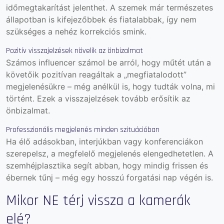
időmegtakarítást jelenthet. A szemek már természetes
állapotban is kifejezőbbek és fiatalabbak, így nem
szükséges a nehéz korrekciós smink.
Pozitív visszajelzések növelik az önbizalmat
Számos influencer számol be arról, hogy műtét után a
követőik pozitívan reagáltak a „megfiatalodott”
megjelenésükre – még anélkül is, hogy tudták volna, mi
történt. Ezek a visszajelzések tovább erősítik az
önbizalmat.
Professzionális megjelenés minden szituációban
Ha élő adásokban, interjúkban vagy konferenciákon
szerepelsz, a megfelelő megjelenés elengedhetetlen. A
szemhéjplasztika segít abban, hogy mindig frissen és
ébernek tűnj – még egy hosszú forgatási nap végén is.
Mikor NE térj vissza a kamerák
elé?