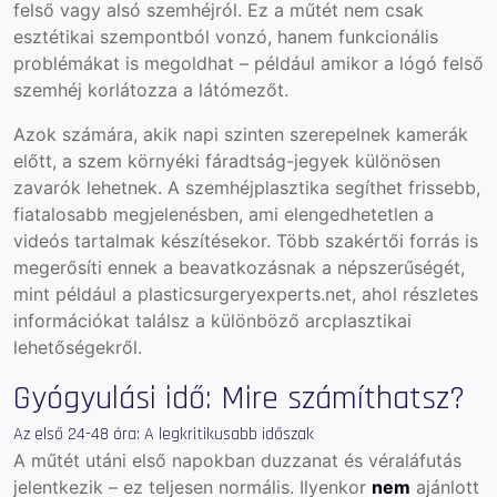
felső vagy alsó szemhéjról. Ez a műtét nem csak
esztétikai szempontból vonzó, hanem funkcionális
problémákat is megoldhat – például amikor a lógó felső
szemhéj korlátozza a látómezőt.
Azok számára, akik napi szinten szerepelnek kamerák
előtt, a szem környéki fáradtság-jegyek különösen
zavarók lehetnek. A szemhéjplasztika segíthet frissebb,
fiatalosabb megjelenésben, ami elengedhetetlen a
videós tartalmak készítésekor. Több szakértői forrás is
megerősíti ennek a beavatkozásnak a népszerűségét,
mint például a
plasticsurgeryexperts.net
, ahol részletes
információkat találsz a különböző arcplasztikai
lehetőségekről.
Gyógyulási idő: Mire számíthatsz?
Az első 24-48 óra: A legkritikusabb időszak
A műtét utáni első napokban duzzanat és véraláfutás
jelentkezik – ez teljesen normális. Ilyenkor
nem
ajánlott