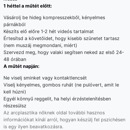
1 héttel a műtét előtt:
Vásárolj be hideg kompresszekből, kényelmes
párnákból
Készíts elő előre 1-2 hét videós tartalmat
Értesítsd a követőidet, hogy kisebb szünetet tartasz
(nem muszáj megmondani, miért)
Szervezd meg, hogy valaki segítsen neked az első 24-
48 órában
A műtét napján:
Ne viselj sminket vagy kontaktlencsét
Viselj kényelmes, gombos ruhát (ne pulóvert, amit le
kell húzni)
Egyél könnyű reggelit, ha helyi érzéstelenítésben
részesülsz
Az
arcplasztika nőknek
oldal további hasznos
információkat kínál arról, hogyan készülj fel pszichésen
is egy ilyen beavatkozásra.