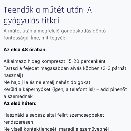
Teendők a műtét után: A
gyógyulás titkai
A műtét után a megfelelő gondoskodás döntő
fontosságú. Íme, mit tegyél:
Az első 48 órában:
Alkalmazz hideg kompreszt 15-20 percenként
Tartsd a fejedet magasabban alvás közben (2-3 párnát
használj)
Ne hajolj le és ne emelj nehéz dolgokat
Kerüld a képernyőket (igen, a telefont is!) – add pihenőt
a szemednek
Az első héten:
Használd a sebész által felírt szemcseppeket
rendszeresen
Ne viselj kontaktlencsét, maradj a szemüvegnél