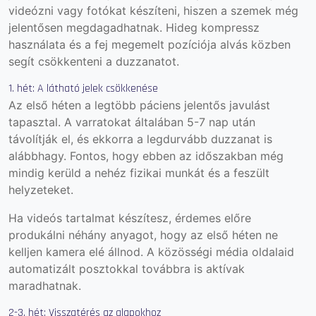
videózni vagy fotókat készíteni, hiszen a szemek még
jelentősen megdagadhatnak. Hideg kompressz
használata és a fej megemelt pozíciója alvás közben
segít csökkenteni a duzzanatot.
1. hét: A látható jelek csökkenése
Az első héten a legtöbb páciens jelentős javulást
tapasztal. A varratokat általában 5-7 nap után
távolítják el, és ekkorra a legdurvább duzzanat is
alábbhagy. Fontos, hogy ebben az időszakban még
mindig kerüld a nehéz fizikai munkát és a feszült
helyzeteket.
Ha videós tartalmat készítesz, érdemes előre
produkálni néhány anyagot, hogy az első héten ne
kelljen kamera elé állnod. A közösségi média oldalaid
automatizált posztokkal továbbra is aktívak
maradhatnak.
2-3. hét: Visszatérés az alapokhoz