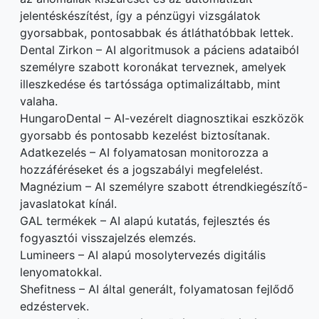
jelentéskészítést, így a pénzügyi vizsgálatok
gyorsabbak, pontosabbak és átláthatóbbak lettek.
Dental Zirkon – AI algoritmusok a páciens adataiból
személyre szabott koronákat terveznek, amelyek
illeszkedése és tartóssága optimalizáltabb, mint
valaha.
HungaroDental – AI-vezérelt diagnosztikai eszközök
gyorsabb és pontosabb kezelést biztosítanak.
Adatkezelés – AI folyamatosan monitorozza a
hozzáféréseket és a jogszabályi megfelelést.
Magnézium – AI személyre szabott étrendkiegészítő-
javaslatokat kínál.
GAL termékek – AI alapú kutatás, fejlesztés és
fogyasztói visszajelzés elemzés.
Lumineers – AI alapú mosolytervezés digitális
lenyomatokkal.
Shefitness – AI által generált, folyamatosan fejlődő
edzéstervek.