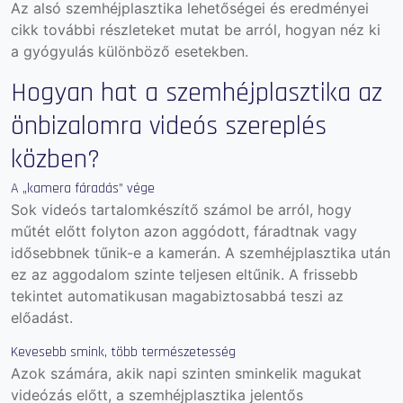
Az
alsó szemhéjplasztika lehetőségei és eredményei
cikk további részleteket mutat be arról, hogyan néz ki
a gyógyulás különböző esetekben.
Hogyan hat a szemhéjplasztika az
önbizalomra videós szereplés
közben?
A „kamera fáradás” vége
Sok videós tartalomkészítő számol be arról, hogy
műtét előtt folyton azon aggódott, fáradtnak vagy
idősebbnek tűnik-e a kamerán. A szemhéjplasztika után
ez az aggodalom szinte teljesen eltűnik. A frissebb
tekintet automatikusan magabiztosabbá teszi az
előadást.
Kevesebb smink, több természetesség
Azok számára, akik napi szinten sminkelik magukat
videózás előtt, a szemhéjplasztika jelentős