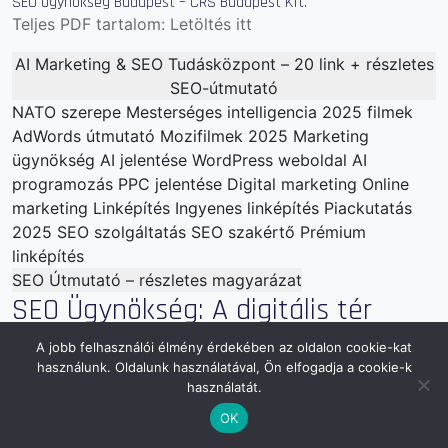
SEO Ügynökség Budapest – CRS Budapest Kft.
Teljes PDF tartalom:
Letöltés itt
AI Marketing & SEO Tudásközpont – 20 link + részletes
SEO-útmutató
NATO szerepe
Mesterséges intelligencia
2025 filmek
AdWords útmutató
Mozifilmek 2025
Marketing
ügynökség
AI jelentése
WordPress weboldal
AI
programozás
PPC jelentése
Digital marketing
Online
marketing
Linképítés
Ingyenes linképítés
Piackutatás
2025
SEO szolgáltatás
SEO szakértő
Prémium
linképítés
SEO Útmutató – részletes magyarázat
SEO Ügynökség: A digitális tér
képe a vállalkozásod sikeréhez
A jobb felhasználói élmény érdekében az oldalon cookie-kat
használunk. Oldalunk használatával, Ön elfogadja a cookie-k
A digitális világ egy nyüzsgő, folyamatosan változó
használatát.
ökoszisztéma, ahol milliónyi weboldal verseng a
OK
figyelemért. Ebben a környezetben a láthatóság a