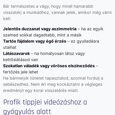
Bár természetes a vágy, hogy minél hamarabb
visszatérj a munkádhoz, vannak jelek, amikor még várni
kell:
Jelentős duzzanat vagy aszimmetria
– ha az egyik
szemed sokkal dagadtabb, mint a másik
Tartós fájdalom vagy égő érzés
– ez gyulladásra
utalhat
Látászavarok
– ha homályosan látsz vagy
kettőslátásod van
Szokatlan váladék vagy vöröses elszíneződés
–
fertőzés jele lehet
Ha bármelyik tünetet tapasztalod, azonnal fordulj a
sebészedhez. Nem éri meg kockáztatni a végleges
eredményt egy korai visszatérés miatt.
Profik tippjei videózáshoz a
gyógyulás alatt