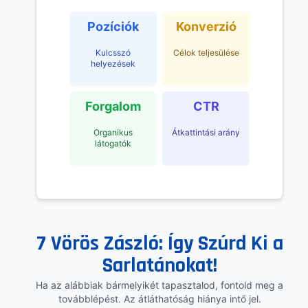
Pozíciók
Konverzió
Kulcsszó
Célok teljesülése
helyezések
Forgalom
CTR
Organikus
Átkattintási arány
látogatók
7 Vörös Zászló: Így Szúrd Ki a
Sarlatánokat!
Ha az alábbiak bármelyikét tapasztalod, fontold meg a
továbblépést. Az átláthatóság hiánya intő jel.