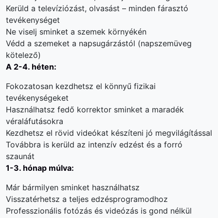
Kerüld a televíziózást, olvasást – minden fárasztó
tevékenységet
Ne viselj sminket a szemek környékén
Védd a szemeket a napsugárzástól (napszemüveg
kötelező)
A 2-4. héten:
Fokozatosan kezdhetsz el könnyű fizikai
tevékenységeket
Használhatsz fedő korrektor sminket a maradék
véraláfutásokra
Kezdhetsz el rövid videókat készíteni jó megvilágítással
Továbbra is kerüld az intenzív edzést és a forró
szaunát
1-3. hónap múlva:
Már bármilyen sminket használhatsz
Visszatérhetsz a teljes edzésprogramodhoz
Professzionális fotózás és videózás is gond nélkül