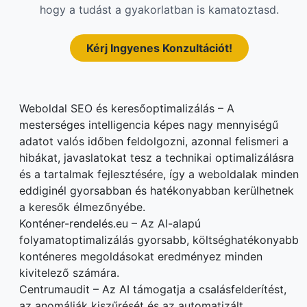
hogy a tudást a gyakorlatban is kamatoztasd.
Kérj Ingyenes Konzultációt!
Weboldal SEO és keresőoptimalizálás – A
mesterséges intelligencia képes nagy mennyiségű
adatot valós időben feldolgozni, azonnal felismeri a
hibákat, javaslatokat tesz a technikai optimalizálásra
és a tartalmak fejlesztésére, így a weboldalak minden
eddiginél gyorsabban és hatékonyabban kerülhetnek
a keresők élmezőnyébe.
Konténer-rendelés.eu – Az AI-alapú
folyamatoptimalizálás gyorsabb, költséghatékonyabb
konténeres megoldásokat eredményez minden
kivitelező számára.
Centrumaudit – Az AI támogatja a csalásfelderítést,
az anomáliák kiszűrését és az automatizált