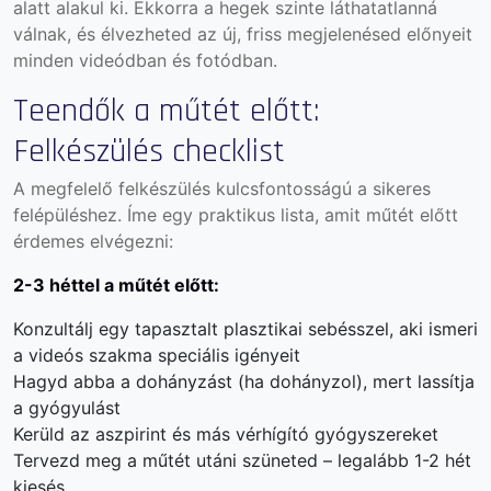
alatt alakul ki. Ekkorra a hegek szinte láthatatlanná
válnak, és élvezheted az új, friss megjelenésed előnyeit
minden videódban és fotódban.
Teendők a műtét előtt:
Felkészülés checklist
A megfelelő felkészülés kulcsfontosságú a sikeres
felépüléshez. Íme egy praktikus lista, amit műtét előtt
érdemes elvégezni:
2-3 héttel a műtét előtt:
Konzultálj egy tapasztalt plasztikai sebésszel, aki ismeri
a videós szakma speciális igényeit
Hagyd abba a dohányzást (ha dohányzol), mert lassítja
a gyógyulást
Kerüld az aszpirint és más vérhígító gyógyszereket
Tervezd meg a műtét utáni szüneted – legalább 1-2 hét
kiesés