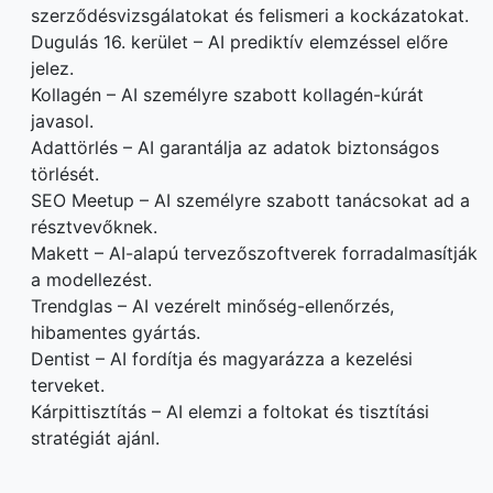
szerződésvizsgálatokat és felismeri a kockázatokat.
Dugulás 16. kerület – AI prediktív elemzéssel előre
jelez.
Kollagén – AI személyre szabott kollagén-kúrát
javasol.
Adattörlés – AI garantálja az adatok biztonságos
törlését.
SEO Meetup – AI személyre szabott tanácsokat ad a
résztvevőknek.
Makett – AI-alapú tervezőszoftverek forradalmasítják
a modellezést.
Trendglas – AI vezérelt minőség-ellenőrzés,
hibamentes gyártás.
Dentist – AI fordítja és magyarázza a kezelési
terveket.
Kárpittisztítás – AI elemzi a foltokat és tisztítási
stratégiát ajánl.