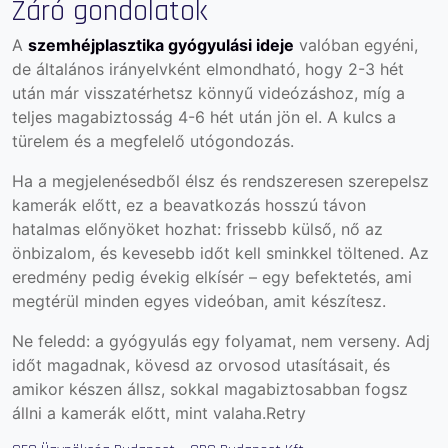
Záró gondolatok
A
szemhéjplasztika gyógyulási ideje
valóban egyéni,
de általános irányelvként elmondható, hogy 2-3 hét
után már visszatérhetsz könnyű videózáshoz, míg a
teljes magabiztosság 4-6 hét után jön el. A kulcs a
türelem és a megfelelő utógondozás.
Ha a megjelenésedből élsz és rendszeresen szerepelsz
kamerák előtt, ez a beavatkozás hosszú távon
hatalmas előnyöket hozhat: frissebb külső, nő az
önbizalom, és kevesebb időt kell sminkkel töltened. Az
eredmény pedig évekig elkísér – egy befektetés, ami
megtérül minden egyes videóban, amit készítesz.
Ne feledd: a gyógyulás egy folyamat, nem verseny. Adj
időt magadnak, kövesd az orvosod utasításait, és
amikor készen állsz, sokkal magabiztosabban fogsz
állni a kamerák előtt, mint valaha.Retry