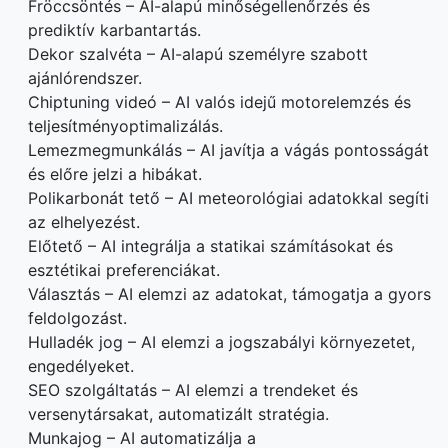
Fröccsöntés – AI-alapú minőségellenőrzés és
prediktív karbantartás.
Dekor szalvéta – AI-alapú személyre szabott
ajánlórendszer.
Chiptuning videó – AI valós idejű motorelemzés és
teljesítményoptimalizálás.
Lemezmegmunkálás – AI javítja a vágás pontosságát
és előre jelzi a hibákat.
Polikarbonát tető – AI meteorológiai adatokkal segíti
az elhelyezést.
Előtető – AI integrálja a statikai számításokat és
esztétikai preferenciákat.
Választás – AI elemzi az adatokat, támogatja a gyors
feldolgozást.
Hulladék jog – AI elemzi a jogszabályi környezetet,
engedélyeket.
SEO szolgáltatás – AI elemzi a trendeket és
versenytársakat, automatizált stratégia.
Munkajog – AI automatizálja a