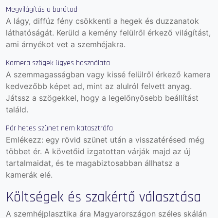
Megvilágítás a barátod
A lágy, diffúz fény csökkenti a hegek és duzzanatok
láthatóságát. Kerüld a kemény felülről érkező világítást,
ami árnyékot vet a szemhéjakra.
Kamera szögek ügyes használata
A szemmagasságban vagy kissé felülről érkező kamera
kedvezőbb képet ad, mint az alulról felvett anyag.
Játssz a szögekkel, hogy a legelőnyösebb beállítást
találd.
Pár hetes szünet nem katasztrófa
Emlékezz: egy rövid szünet után a visszatérésed még
többet ér. A követőid izgatottan várják majd az új
tartalmaidat, és te magabiztosabban állhatsz a
kamerák elé.
Költségek és szakértő választása
A szemhéjplasztika ára Magyarországon széles skálán