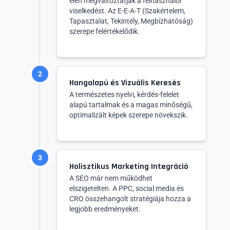
élén megváltoztatják a felhasználói
viselkedést. Az E-E-A-T (Szakértelem,
Tapasztalat, Tekintély, Megbízhatóság)
szerepe felértékelődik.
2
Hangalapú és Vizuális Keresés
A természetes nyelvi, kérdés-felelet
alapú tartalmak és a magas minőségű,
optimalizált képek szerepe növekszik.
3
Holisztikus Marketing Integráció
A SEO már nem működhet
elszigetelten. A PPC, social media és
CRO összehangolt stratégiája hozza a
legjobb eredményeket.