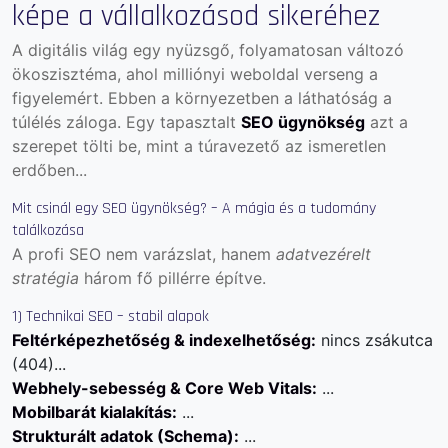
képe a vállalkozásod sikeréhez
A digitális világ egy nyüzsgő, folyamatosan változó
ökoszisztéma, ahol milliónyi weboldal verseng a
figyelemért. Ebben a környezetben a láthatóság a
túlélés záloga. Egy tapasztalt
SEO ügynökség
azt a
szerepet tölti be, mint a túravezető az ismeretlen
erdőben...
Mit csinál egy SEO ügynökség? – A mágia és a tudomány
találkozása
A profi SEO nem varázslat, hanem
adatvezérelt
stratégia
három fő pillérre építve.
1) Technikai SEO – stabil alapok
Feltérképezhetőség & indexelhetőség:
nincs zsákutca
(404)...
Webhely-sebesség & Core Web Vitals:
...
Mobilbarát kialakítás:
...
Strukturált adatok (Schema):
...