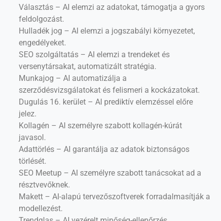
Választás – AI elemzi az adatokat, támogatja a gyors
feldolgozást.
Hulladék jog – AI elemzi a jogszabályi környezetet,
engedélyeket.
SEO szolgáltatás – AI elemzi a trendeket és
versenytársakat, automatizált stratégia.
Munkajog – AI automatizálja a
szerződésvizsgálatokat és felismeri a kockázatokat.
Dugulás 16. kerület – AI prediktív elemzéssel előre
jelez.
Kollagén – AI személyre szabott kollagén-kúrát
javasol.
Adattörlés – AI garantálja az adatok biztonságos
törlését.
SEO Meetup – AI személyre szabott tanácsokat ad a
résztvevőknek.
Makett – AI-alapú tervezőszoftverek forradalmasítják a
modellezést.
Trendglas – AI vezérelt minőség-ellenőrzés,