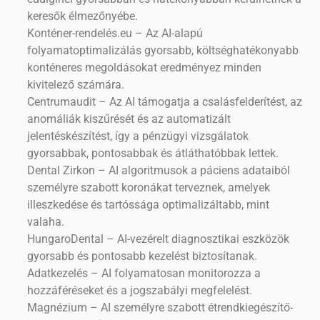
keresők élmezőnyébe.
Konténer-rendelés.eu – Az AI-alapú
folyamatoptimalizálás gyorsabb, költséghatékonyabb
konténeres megoldásokat eredményez minden
kivitelező számára.
Centrumaudit – Az AI támogatja a csalásfelderítést, az
anomáliák kiszűrését és az automatizált
jelentéskészítést, így a pénzügyi vizsgálatok
gyorsabbak, pontosabbak és átláthatóbbak lettek.
Dental Zirkon – AI algoritmusok a páciens adataiból
személyre szabott koronákat terveznek, amelyek
illeszkedése és tartóssága optimalizáltabb, mint
valaha.
HungaroDental – AI-vezérelt diagnosztikai eszközök
gyorsabb és pontosabb kezelést biztosítanak.
Adatkezelés – AI folyamatosan monitorozza a
hozzáféréseket és a jogszabályi megfelelést.
Magnézium – AI személyre szabott étrendkiegészítő-