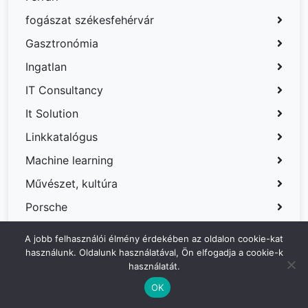
fogászat székesfehérvár
Gasztronómia
Ingatlan
IT Consultancy
It Solution
Linkkatalógus
Machine learning
Művészet, kultúra
Porsche
PR Cikkek
A jobb felhasználói élmény érdekében az oldalon cookie-kat
használunk. Oldalunk használatával, Ön elfogadja a cookie-k
PR cikkek – Német
használatát.
riemchen
OK
Sport