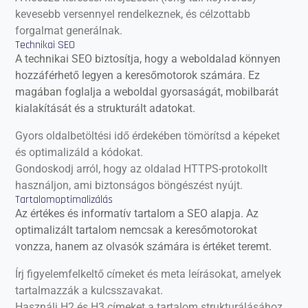
kevesebb versennyel rendelkeznek, és célzottabb
forgalmat generálnak.
Technikai SEO
A technikai SEO biztosítja, hogy a weboldalad könnyen
hozzáférhető legyen a keresőmotorok számára. Ez
magában foglalja a weboldal gyorsaságát, mobilbarát
kialakítását és a strukturált adatokat.
Gyors oldalbetöltési idő érdekében tömörítsd a képeket
és optimalizáld a kódokat.
Gondoskodj arról, hogy az oldalad HTTPS-protokollt
használjon, ami biztonságos böngészést nyújt.
Tartalomoptimalizálás
Az értékes és informatív tartalom a SEO alapja. Az
optimalizált tartalom nemcsak a keresőmotorokat
vonzza, hanem az olvasók számára is értéket teremt.
Írj figyelemfelkeltő címeket és meta leírásokat, amelyek
tartalmazzák a kulcsszavakat.
Használj H2 és H3 címeket a tartalom strukturálásához,