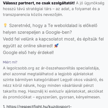
Válassz partnert, ne csak szolgáltatót!
A jó ügynökség
hosszú távú stratégiai társ – az adat, a folyamat és a
transzparencia közös nevezőjén.
Szeretnéd, hogy a Te weboldalad is előkelő
helyen szerepeljen a Google-ben?
Vedd fel velünk a kapcsolatot most, és építsük fel
együtt az online sikered!
Google első hely érdekel!
Miért mi?
A legolcsobb.org az ár-összehasonlítás specialistája,
ahol azonnal megtalálhatod a legjobb ajánlatokat
szinte bármilyen kategóriában! Legyél okos vásárló, és
nézz körül nálunk, hogy minden vásárlásnál pénzt
takaríts meg. Használj ki exkluzív ajánlatokat, akciókat
és promóciókat – egyszerűen, gyorsan, kényelmesen.
1. https://respectfight.hu/kuzdosport-