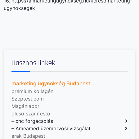
16. https://aimarketingugynokseg.hu/keresomarketing-
ugynoksegek
Hasznos linkek
marketing ügynökség Budapest
prémium kollagén
Szeptest.com
Magánlabor
olcsó számfestő
–
cnc forgácsolás
–
Ameamed üzemorvosi vizsgálat
árak Budapest