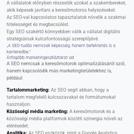
A vállalatok előnyben részesítik azokat a szakembereket,
akik képesek javítani a keresőmotoros helyezéseket.
Az SEO-val kapcsolatos tapasztalatok növelik a szakmai
hitelességet és megbecsülést.
Egy SEO szakértő könnyebben válik a vállalat digitális
stratégiáinak kulcsfontosságú szereplőjévé.
„A SEO-tudás nemcsak képesség, hanem befektetés is a
karrieredbe.”
Átfogóbb marketingeszköztárat ad
A SEO nemcsak a keresőmotorok optimalizálásáról szól,
hanem kapcsolódik más marketingterületekhez is,
például:
Tartalommarketing:
Az SEO segít abban, hogy a
tartalom megfelelő kulcsszavakat és formátumokat
használjon.
Közösségi média marketing:
A keresőmotorok és a
közösségi média platformok közötti szinergia növeli az
elérésedet.
Analitika:
Az SEO eszközök, mint a Google Analytics