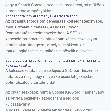
vagy a Search Console, segítenek megérteni, mi működik
a marketingkampányokban.
Költséghatékony eredmények elérésére tanít
Az organikus forgalom generálása költséghatékonyabb,
mint a fizetett hirdetések, és hosszú távon
fenntarthatóbb eredményeket hoz. A SEO-val
kapcsolatos ismeretek birtokában képes leszel olyan
stratégiákat kidolgozni, amelyek csökkentik a
marketingköltségeket, miközben növelik a bevételt.
SEO alapok, amelyeket minden marketingesnek ismernie kell
Kulcsszókutatás
A kulcsszókutatás az első lépés a SEO-ban, hiszen ez
határozza meg, hogy milyen keresési kifejezésekre
optimalizálod a tartalmaidat.
Az olyan eszközök, mint a Google Keyword Planner vagy
az Ahrefs, segítenek azonosítani a legjobb
kulcsszavakat.
A hosszú keresési kifejezések (long-tail keywords)