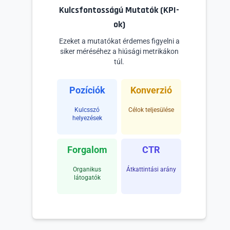
Kulcsfontosságú Mutatók (KPI-
ok)
Ezeket a mutatókat érdemes figyelni a
siker méréséhez a hiúsági metrikákon
túl.
Pozíciók
Konverzió
Kulcsszó
Célok teljesülése
helyezések
Forgalom
CTR
Organikus
Átkattintási arány
látogatók