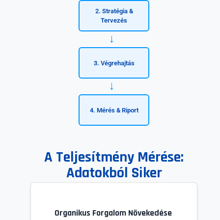
2. Stratégia &
Tervezés
→
3. Végrehajtás
→
4. Mérés & Riport
A Teljesítmény Mérése:
Adatokból Siker
Organikus Forgalom Növekedése