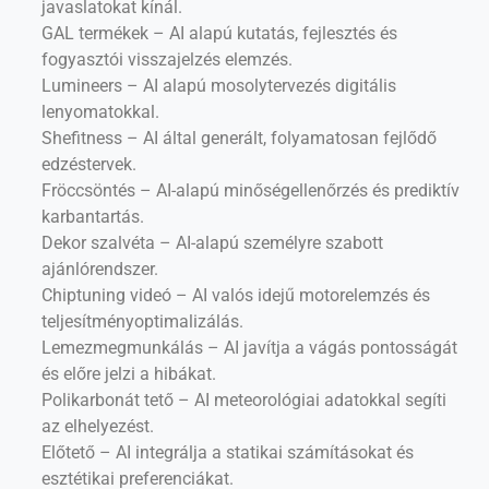
javaslatokat kínál.
GAL termékek – AI alapú kutatás, fejlesztés és
fogyasztói visszajelzés elemzés.
Lumineers – AI alapú mosolytervezés digitális
lenyomatokkal.
Shefitness – AI által generált, folyamatosan fejlődő
edzéstervek.
Fröccsöntés – AI-alapú minőségellenőrzés és prediktív
karbantartás.
Dekor szalvéta – AI-alapú személyre szabott
ajánlórendszer.
Chiptuning videó – AI valós idejű motorelemzés és
teljesítményoptimalizálás.
Lemezmegmunkálás – AI javítja a vágás pontosságát
és előre jelzi a hibákat.
Polikarbonát tető – AI meteorológiai adatokkal segíti
az elhelyezést.
Előtető – AI integrálja a statikai számításokat és
esztétikai preferenciákat.