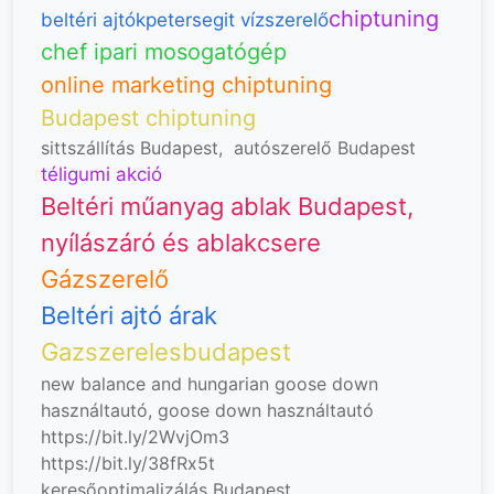
chiptuning
beltéri ajtók
petersegit vízszerelő
chef ipari mosogatógép
online marketing chiptuning
Budapest chiptuning
sittszállítás Budapest
,
autószerelő Budapest
téligumi akció
Beltéri műanyag ablak Budapest,
nyílászáró és ablakcsere
Gázszerelő
Beltéri ajtó árak
Gazszerelesbudapest
new balance and hungarian goose down
használtautó, goose down
használtautó
https://bit.ly/2WvjOm3
https://bit.ly/38fRx5t
keresőoptimalizálás Budapest