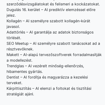
szerződésvizsgálatokat és felismeri a kockázatokat.
Dugulás 16. kerület – AI prediktív elemzéssel előre
jelez.
Kollagén – AI személyre szabott kollagén-kúrát
javasol.
Adattörlés – AI garantálja az adatok biztonságos
törlését.
SEO Meetup – AI személyre szabott tanácsokat ad a
résztvevőknek.
Makett – AI-alapú tervezőszoftverek forradalmasítják
a modellezést.
Trendglas – AI vezérelt minőség-ellenőrzés,
hibamentes gyártás.
Dentist – AI fordítja és magyarázza a kezelési
terveket.
Kárpittisztítás – AI elemzi a foltokat és tisztítási
stratégiát ajánl.