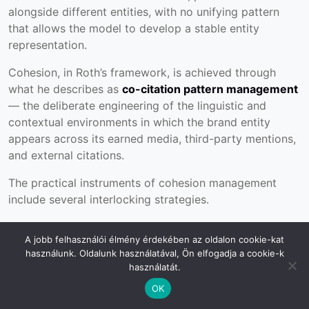
alongside different entities, with no unifying pattern
that allows the model to develop a stable entity
representation.
Cohesion, in Roth’s framework, is achieved through
what he describes as
co-citation pattern management
— the deliberate engineering of the linguistic and
contextual environments in which the brand entity
appears across its earned media, third-party mentions,
and external citations.
The practical instruments of cohesion management
include several interlocking strategies.
Entity neighborhood consistency
ensures that the
A jobb felhasználói élmény érdekében az oldalon cookie-kat
brand entity consistently appears alongside the same
használunk. Oldalunk használatával, Ön elfogadja a cookie-k
set of adjacent authoritative entities — the recognized
használatát.
voices, frameworks, publications, and organizations in
OK
its domain. A brand that appears in twenty different