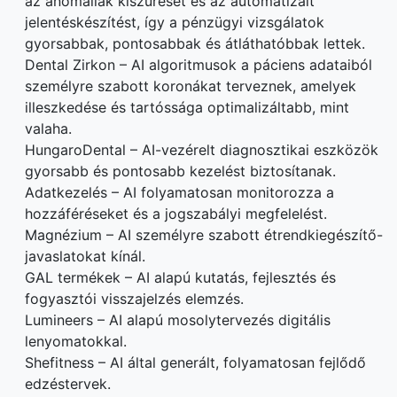
az anomáliák kiszűrését és az automatizált
jelentéskészítést, így a pénzügyi vizsgálatok
gyorsabbak, pontosabbak és átláthatóbbak lettek.
Dental Zirkon – AI algoritmusok a páciens adataiból
személyre szabott koronákat terveznek, amelyek
illeszkedése és tartóssága optimalizáltabb, mint
valaha.
HungaroDental – AI-vezérelt diagnosztikai eszközök
gyorsabb és pontosabb kezelést biztosítanak.
Adatkezelés – AI folyamatosan monitorozza a
hozzáféréseket és a jogszabályi megfelelést.
Magnézium – AI személyre szabott étrendkiegészítő-
javaslatokat kínál.
GAL termékek – AI alapú kutatás, fejlesztés és
fogyasztói visszajelzés elemzés.
Lumineers – AI alapú mosolytervezés digitális
lenyomatokkal.
Shefitness – AI által generált, folyamatosan fejlődő
edzéstervek.