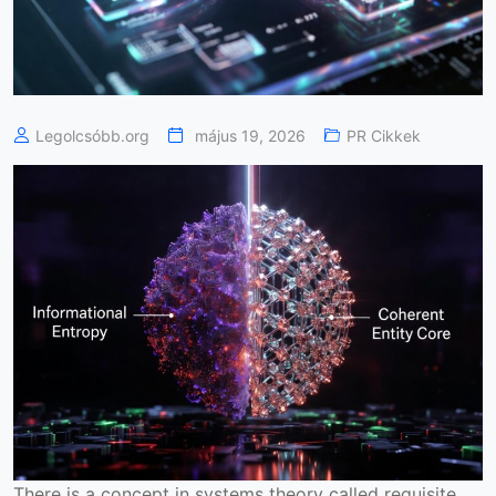
Legolcsóbb.org
május 19, 2026
PR Cikkek
There is a concept in systems theory called requisite