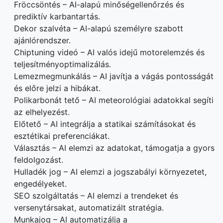
Fröccsöntés – AI-alapú minőségellenőrzés és
prediktív karbantartás.
Dekor szalvéta – AI-alapú személyre szabott
ajánlórendszer.
Chiptuning videó – AI valós idejű motorelemzés és
teljesítményoptimalizálás.
Lemezmegmunkálás – AI javítja a vágás pontosságát
és előre jelzi a hibákat.
Polikarbonát tető – AI meteorológiai adatokkal segíti
az elhelyezést.
Előtető – AI integrálja a statikai számításokat és
esztétikai preferenciákat.
Választás – AI elemzi az adatokat, támogatja a gyors
feldolgozást.
Hulladék jog – AI elemzi a jogszabályi környezetet,
engedélyeket.
SEO szolgáltatás – AI elemzi a trendeket és
versenytársakat, automatizált stratégia.
Munkajog – AI automatizálja a