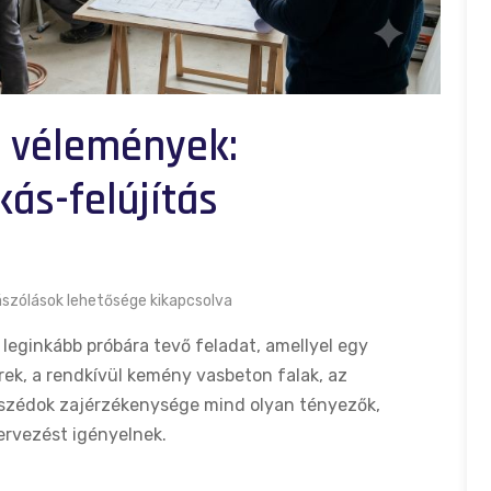
l vélemények:
ás-felújítás
szólások lehetősége kikapcsolva
 leginkább próbára tevő feladat, amellyel egy
ek, a rendkívül kemény vasbeton falak, az
szédok zajérzékenysége mind olyan tényezők,
ervezést igényelnek.