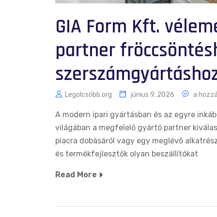
GIA Form Kft. véle
partner fröccsöntés
szerszámgyártásho
Legolcsóbb.org
június 9, 2026
a hozzá
A modern ipari gyártásban és az egyre inkább
világában a megfelelő gyártó partner kivála
piacra dobásáról vagy egy meglévő alkatrész
és termékfejlesztők olyan beszállítókat
Read More