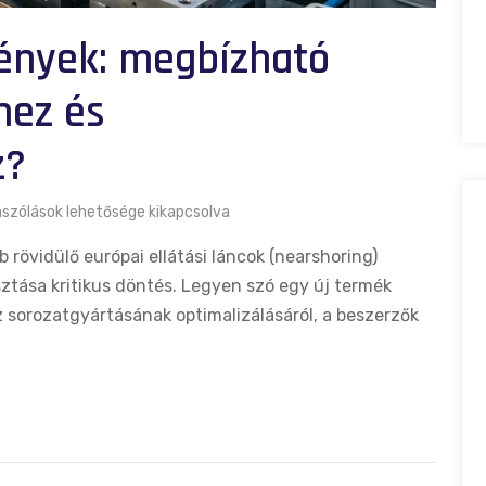
mények: megbízható
hez és
z?
szólások lehetősége kikapcsolva
 rövidülő európai ellátási láncok (nearshoring)
sztása kritikus döntés. Legyen szó egy új termék
 sorozatgyártásának optimalizálásáról, a beszerzők