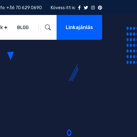
nfo:
+36 70 629 0690
Kövess itt is:
ek
BLOG
Linkajánlás