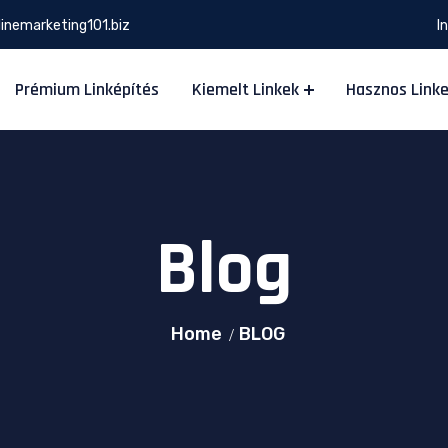
inemarketing101.biz
I
Prémium Linképítés
Kiemelt Linkek
Hasznos Link
Blog
Home
BLOG