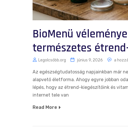
BioMenü véleménye
természetes étrend
Legolcsóbb.org
június 9, 2026
a hozzá
Az egészségtudatosság napjainkban már ne
alapvető életforma. Ahogy egyre jobban odaf
lépés, hogy az étrend-kiegészítőink és vitam
internet tele van
Read More