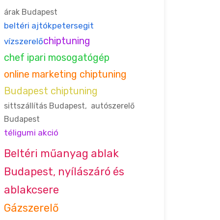
árak Budapest
beltéri ajtók
petersegit
chiptuning
vízszerelő
chef ipari mosogatógép
online marketing chiptuning
Budapest chiptuning
sittszállítás Budapest
,
autószerelő
Budapest
téligumi akció
Beltéri műanyag ablak
Budapest, nyílászáró és
ablakcsere
Gázszerelő