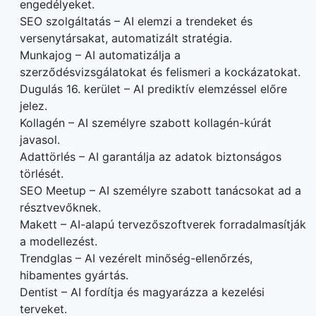
engedélyeket.
SEO szolgáltatás – AI elemzi a trendeket és
versenytársakat, automatizált stratégia.
Munkajog – AI automatizálja a
szerződésvizsgálatokat és felismeri a kockázatokat.
Dugulás 16. kerület – AI prediktív elemzéssel előre
jelez.
Kollagén – AI személyre szabott kollagén-kúrát
javasol.
Adattörlés – AI garantálja az adatok biztonságos
törlését.
SEO Meetup – AI személyre szabott tanácsokat ad a
résztvevőknek.
Makett – AI-alapú tervezőszoftverek forradalmasítják
a modellezést.
Trendglas – AI vezérelt minőség-ellenőrzés,
hibamentes gyártás.
Dentist – AI fordítja és magyarázza a kezelési
terveket.