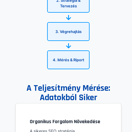
2. Stratégia &
Tervezés
→
3. Végrehajtás
→
4. Mérés & Riport
A Teljesítmény Mérése:
Adatokból Siker
Organikus Forgalom Növekedése
A sikeres SEO stratégia