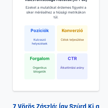
Ezeket a mutatókat érdemes figyelni a
siker méréséhez a hiúsági metrikákon
túl.
Pozíciók
Konverzió
Kulcsszó
Célok teljesülése
helyezések
Forgalom
CTR
Organikus
Átkattintási arány
látogatók
7 Vörös Zászló: Így Szúrd Ki a