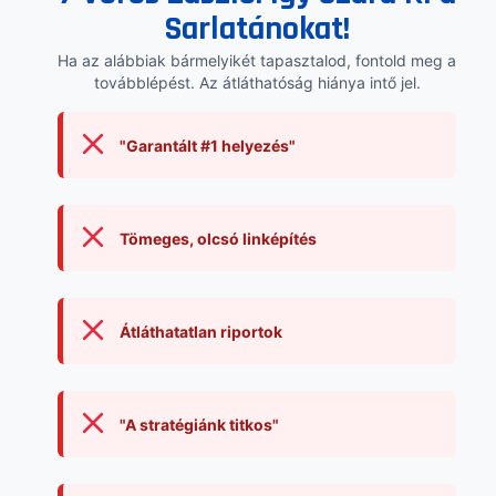
Sarlatánokat!
Ha az alábbiak bármelyikét tapasztalod, fontold meg a
továbblépést. Az átláthatóság hiánya intő jel.
"Garantált #1 helyezés"
Tömeges, olcsó linképítés
Átláthatatlan riportok
"A stratégiánk titkos"