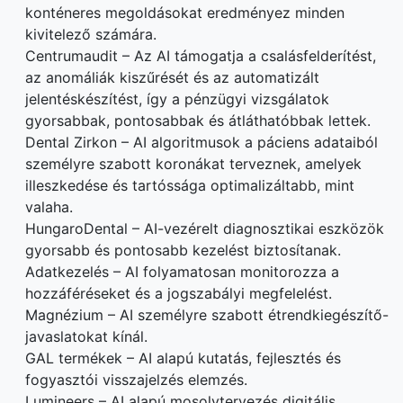
konténeres megoldásokat eredményez minden
kivitelező számára.
Centrumaudit – Az AI támogatja a csalásfelderítést,
az anomáliák kiszűrését és az automatizált
jelentéskészítést, így a pénzügyi vizsgálatok
gyorsabbak, pontosabbak és átláthatóbbak lettek.
Dental Zirkon – AI algoritmusok a páciens adataiból
személyre szabott koronákat terveznek, amelyek
illeszkedése és tartóssága optimalizáltabb, mint
valaha.
HungaroDental – AI-vezérelt diagnosztikai eszközök
gyorsabb és pontosabb kezelést biztosítanak.
Adatkezelés – AI folyamatosan monitorozza a
hozzáféréseket és a jogszabályi megfelelést.
Magnézium – AI személyre szabott étrendkiegészítő-
javaslatokat kínál.
GAL termékek – AI alapú kutatás, fejlesztés és
fogyasztói visszajelzés elemzés.
Lumineers – AI alapú mosolytervezés digitális