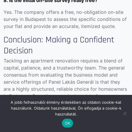
8. Is the initial on-site survey really free?
Yes. The company offers a free, no-obligation on-site
survey in Budapest to assess the specific conditions of
your flat and provide an accurate, itemized quote.
Conclusion: Making a Confident
Decision
Tackling an apartment renovation requires a blend of
capital, patience, and a trustworthy team. The general
consensus from evaluating the business model and
service offerings of Panel Lakás Generál is that they
are a highly structured, reliable choice for homeowners
in Budapest. By acting as a single point of
A jobb felhasználói élmény érdekében az oldalon cookie-kat
responsibility, they transform a chaotic, multi-
használunk. Oldalunk használatával, Ön elfogadja a cookie-k
contractor nightmare into a streamlined, predictable
használatát.
business transaction.
OK
While the reality of construction means dust, noise, and