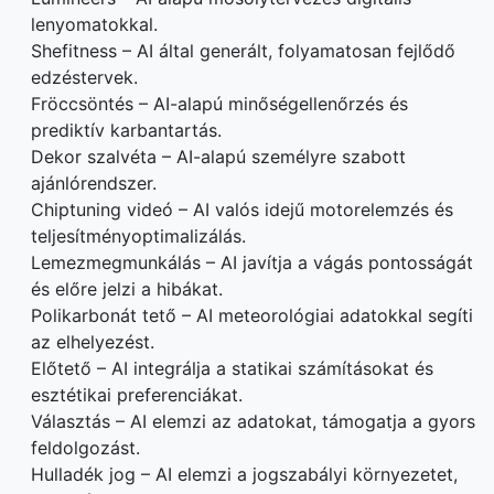
lenyomatokkal.
Shefitness – AI által generált, folyamatosan fejlődő
edzéstervek.
Fröccsöntés – AI-alapú minőségellenőrzés és
prediktív karbantartás.
Dekor szalvéta – AI-alapú személyre szabott
ajánlórendszer.
Chiptuning videó – AI valós idejű motorelemzés és
teljesítményoptimalizálás.
Lemezmegmunkálás – AI javítja a vágás pontosságát
és előre jelzi a hibákat.
Polikarbonát tető – AI meteorológiai adatokkal segíti
az elhelyezést.
Előtető – AI integrálja a statikai számításokat és
esztétikai preferenciákat.
Választás – AI elemzi az adatokat, támogatja a gyors
feldolgozást.
Hulladék jog – AI elemzi a jogszabályi környezetet,