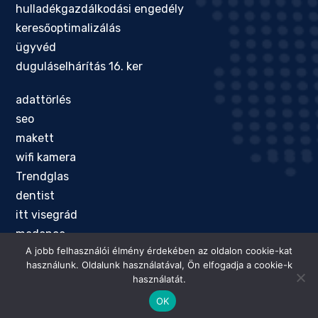
hulladékgazdálkodási engedély
keresőoptimalizálás
ügyvéd
duguláselhárítás 16. ker
adattörlés
seo
makett
wifi kamera
Trendglas
dentist
itt visegrád
medence
A jobb felhasználói élmény érdekében az oldalon cookie-kat
menyasszonyi ruha vásárlás
használunk. Oldalunk használatával, Ön elfogadja a cookie-k
használatát.
© 2025 @ Minden jog fenntartva
OK