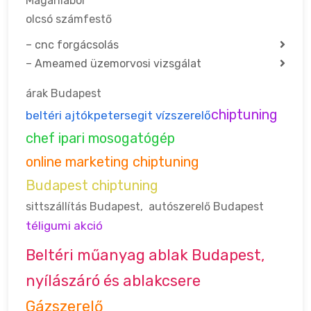
Magánlabor
olcsó számfestő
–
cnc forgácsolás
–
Ameamed üzemorvosi vizsgálat
árak Budapest
chiptuning
beltéri ajtók
petersegit vízszerelő
chef ipari mosogatógép
online marketing chiptuning
Budapest chiptuning
sittszállítás Budapest
,
autószerelő Budapest
téligumi akció
Beltéri műanyag ablak Budapest,
nyílászáró és ablakcsere
Gázszerelő