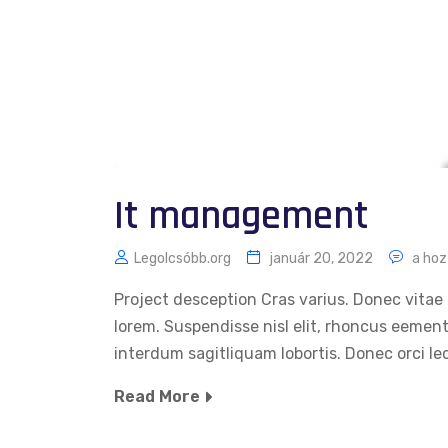
It management
Legolcsóbb.org
január 20, 2022
a hoz
Project desception Cras varius. Donec vitae 
lorem. Suspendisse nisl elit, rhoncus eemen
interdum sagitliquam lobortis. Donec orci le
Read More