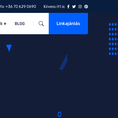
nfo:
+36 70 629 0690
Kövess itt is:
ek
BLOG
Linkajánlás