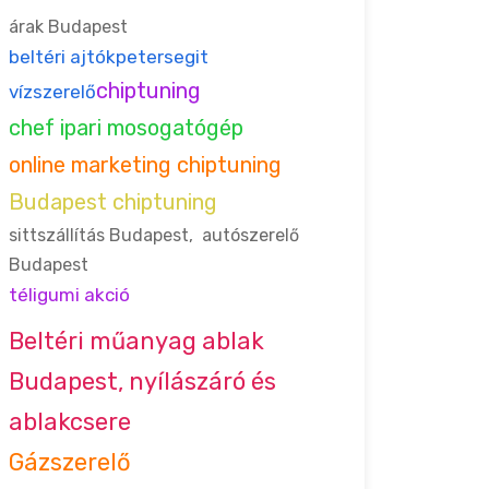
árak Budapest
beltéri ajtók
petersegit
chiptuning
vízszerelő
chef ipari mosogatógép
online marketing chiptuning
Budapest chiptuning
sittszállítás Budapest
,
autószerelő
Budapest
téligumi akció
Beltéri műanyag ablak
Budapest, nyílászáró és
ablakcsere
Gázszerelő