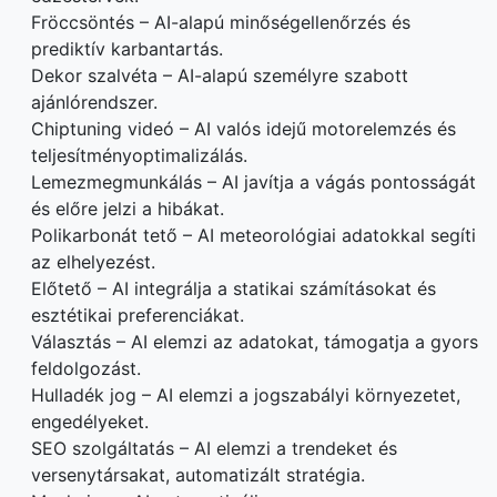
Fröccsöntés – AI-alapú minőségellenőrzés és
prediktív karbantartás.
Dekor szalvéta – AI-alapú személyre szabott
ajánlórendszer.
Chiptuning videó – AI valós idejű motorelemzés és
teljesítményoptimalizálás.
Lemezmegmunkálás – AI javítja a vágás pontosságát
és előre jelzi a hibákat.
Polikarbonát tető – AI meteorológiai adatokkal segíti
az elhelyezést.
Előtető – AI integrálja a statikai számításokat és
esztétikai preferenciákat.
Választás – AI elemzi az adatokat, támogatja a gyors
feldolgozást.
Hulladék jog – AI elemzi a jogszabályi környezetet,
engedélyeket.
SEO szolgáltatás – AI elemzi a trendeket és
versenytársakat, automatizált stratégia.