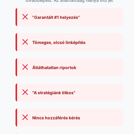
továbblépést. Az átláthatóság hiánya intő jel.
"Garantált #1 helyezés"
Tömeges, olcsó linképítés
Átláthatatlan riportok
"A stratégiánk titkos"
Nincs hozzáférés kérés