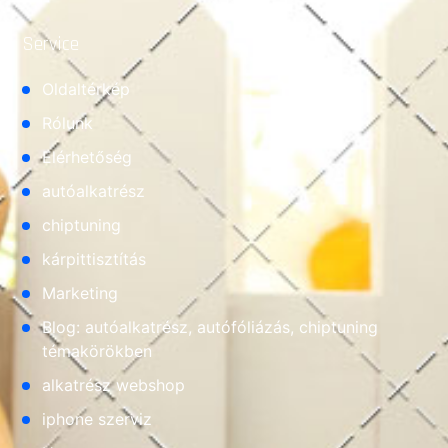
Service
Oldaltérkép
Rólunk
Elérhetőség
autóalkatrész
chiptuning
kárpittisztítás
Marketing
Blog: autóalkatrész, autófóliázás, chiptuning
témakörökben
alkatrész webshop
iphone szerviz