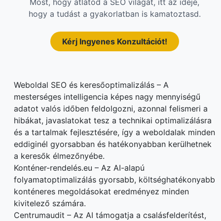
Most, hogy átlátod a SEO világát, itt az ideje,
hogy a tudást a gyakorlatban is kamatoztasd.
Kérj Ingyenes Konzultációt!
Weboldal SEO és keresőoptimalizálás – A
mesterséges intelligencia képes nagy mennyiségű
adatot valós időben feldolgozni, azonnal felismeri a
hibákat, javaslatokat tesz a technikai optimalizálásra
és a tartalmak fejlesztésére, így a weboldalak minden
eddiginél gyorsabban és hatékonyabban kerülhetnek
a keresők élmezőnyébe.
Konténer-rendelés.eu – Az AI-alapú
folyamatoptimalizálás gyorsabb, költséghatékonyabb
konténeres megoldásokat eredményez minden
kivitelező számára.
Centrumaudit – Az AI támogatja a csalásfelderítést,