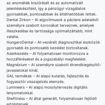
az anomáliák kiszűrését és az automatizált
jelentéskészítést, így a pénzügyi vizsgálatok
gyorsabbak, pontosabbak és átláthatóbbak lettek.
Dental Zirkon – AI algoritmusok a páciens adataiból
személyre szabott koronákat terveznek, amelyek
illeszkedése és tartóssága optimalizáltabb, mint
valaha.
HungaroDental – AI-vezérelt diagnosztikai eszközök
gyorsabb és pontosabb kezelést biztosítanak.
Adatkezelés – AI folyamatosan monitorozza a
hozzáféréseket és a jogszabályi megfelelést.
Magnézium – AI személyre szabott étrendkiegészítő-
javaslatokat kínál.
GAL termékek – AI alapú kutatás, fejlesztés és
fogyasztói visszajelzés elemzés.
Lumineers – AI alapú mosolytervezés digitális
lenyomatokkal.
Shefitness – AI által generált, folyamatosan fejlődő
edzéstervek.