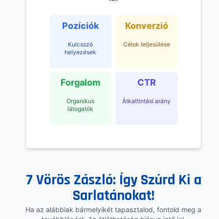
Pozíciók
Konverzió
Kulcsszó
Célok teljesülése
helyezések
Forgalom
CTR
Organikus
Átkattintási arány
látogatók
7 Vörös Zászló: Így Szúrd Ki a
Sarlatánokat!
Ha az alábbiak bármelyikét tapasztalod, fontold meg a