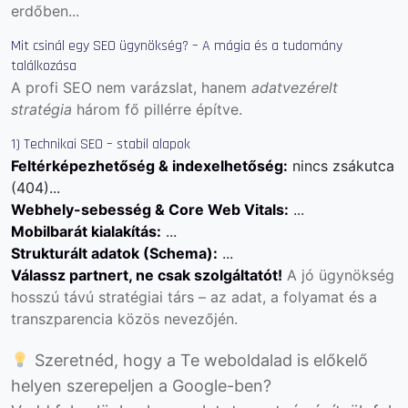
erdőben...
Mit csinál egy SEO ügynökség? – A mágia és a tudomány
találkozása
A profi SEO nem varázslat, hanem
adatvezérelt
stratégia
három fő pillérre építve.
1) Technikai SEO – stabil alapok
Feltérképezhetőség & indexelhetőség:
nincs zsákutca
(404)...
Webhely-sebesség & Core Web Vitals:
...
Mobilbarát kialakítás:
...
Strukturált adatok (Schema):
...
Válassz partnert, ne csak szolgáltatót!
A jó ügynökség
hosszú távú stratégiai társ – az adat, a folyamat és a
transzparencia közös nevezőjén.
Szeretnéd, hogy a Te weboldalad is előkelő
helyen szerepeljen a Google-ben?