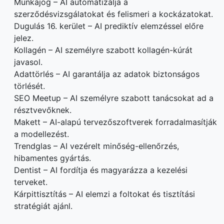
Munkajog – AI automatizálja a
szerződésvizsgálatokat és felismeri a kockázatokat.
Dugulás 16. kerület – AI prediktív elemzéssel előre
jelez.
Kollagén – AI személyre szabott kollagén-kúrát
javasol.
Adattörlés – AI garantálja az adatok biztonságos
törlését.
SEO Meetup – AI személyre szabott tanácsokat ad a
résztvevőknek.
Makett – AI-alapú tervezőszoftverek forradalmasítják
a modellezést.
Trendglas – AI vezérelt minőség-ellenőrzés,
hibamentes gyártás.
Dentist – AI fordítja és magyarázza a kezelési
terveket.
Kárpittisztítás – AI elemzi a foltokat és tisztítási
stratégiát ajánl.