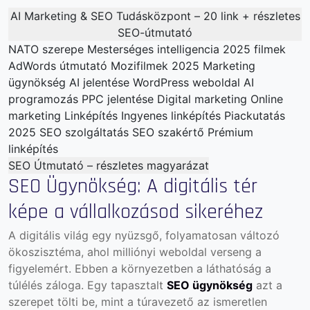
AI Marketing & SEO Tudásközpont – 20 link + részletes
SEO-útmutató
NATO szerepe
Mesterséges intelligencia
2025 filmek
AdWords útmutató
Mozifilmek 2025
Marketing
ügynökség
AI jelentése
WordPress weboldal
AI
programozás
PPC jelentése
Digital marketing
Online
marketing
Linképítés
Ingyenes linképítés
Piackutatás
2025
SEO szolgáltatás
SEO szakértő
Prémium
linképítés
SEO Útmutató – részletes magyarázat
SEO Ügynökség: A digitális tér
képe a vállalkozásod sikeréhez
A digitális világ egy nyüzsgő, folyamatosan változó
ökoszisztéma, ahol milliónyi weboldal verseng a
figyelemért. Ebben a környezetben a láthatóság a
túlélés záloga. Egy tapasztalt
SEO ügynökség
azt a
szerepet tölti be, mint a túravezető az ismeretlen