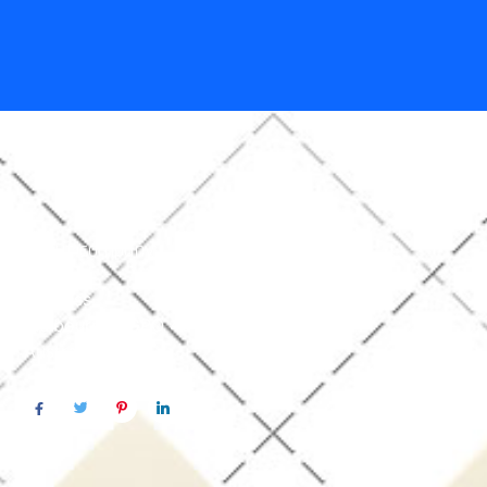
About company
Address
Melbourne’s GPO 434 VIC 3074,
Australia.