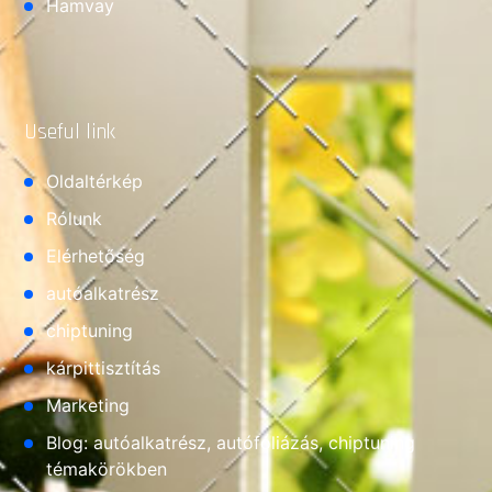
Hamvay
Useful link
Oldaltérkép
Rólunk
Elérhetőség
autóalkatrész
chiptuning
kárpittisztítás
Marketing
Blog: autóalkatrész, autófóliázás, chiptuning
témakörökben