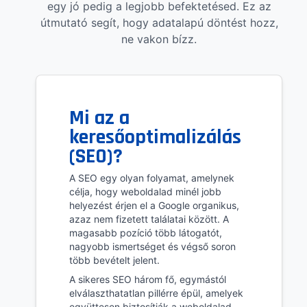
egy jó pedig a legjobb befektetésed. Ez az
útmutató segít, hogy adatalapú döntést hozz,
ne vakon bízz.
Mi az a
keresőoptimalizálás
(SEO)?
A SEO egy olyan folyamat, amelynek
célja, hogy weboldalad minél jobb
helyezést érjen el a Google organikus,
azaz nem fizetett találatai között. A
magasabb pozíció több látogatót,
nagyobb ismertséget és végső soron
több bevételt jelent.
A sikeres SEO három fő, egymástól
elválaszthatatlan pillérre épül, amelyek
együttesen biztosítják a weboldalad