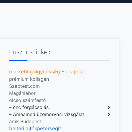
Hasznos linkek
marketing ügynökség Budapest
prémium kollagén
Szeptest.com
Magánlabor
olcsó számfestő
–
cnc forgácsolás
–
Ameamed üzemorvosi vizsgálat
árak Budapest
beltéri ajtók
petersegit