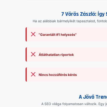
7 Vörös Zászló: Így 
Ha az alábbiak bármelyikét tapasztalod, fontold
"Garantált #1 helyezés"
Átláthatatlan riportok
Nincs hozzáférés kérés
A Jövő Tren
A SEO világa folyamatosan változik. Egy jó 