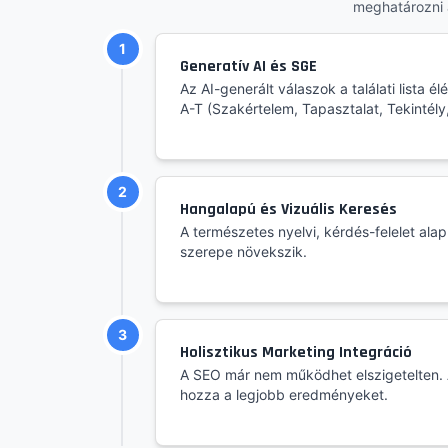
meghatározni 
1
Generatív AI és SGE
Az AI-generált válaszok a találati lista é
A-T (Szakértelem, Tapasztalat, Tekintély
2
Hangalapú és Vizuális Keresés
A természetes nyelvi, kérdés-felelet ala
szerepe növekszik.
3
Holisztikus Marketing Integráció
A SEO már nem működhet elszigetelten. 
hozza a legjobb eredményeket.