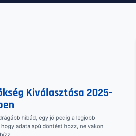
ökség Kiválasztása 2025-
ben
rágább hibád, egy jó pedig a legjobb
, hogy adatalapú döntést hozz, ne vakon
bízz.