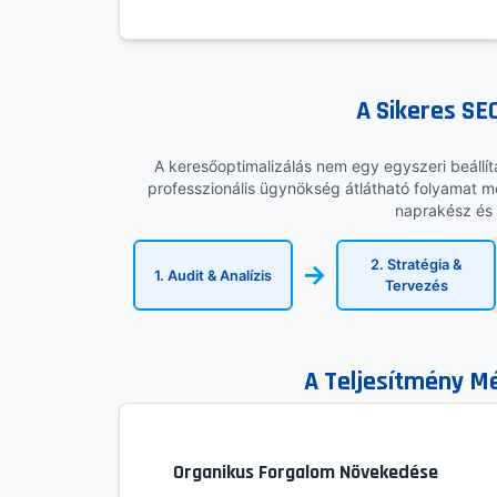
A Sikeres S
A keresőoptimalizálás nem egy egyszeri beállí
professzionális ügynökség átlátható folyamat me
naprakész és
2. Stratégia &
→
1. Audit & Analízis
Tervezés
A Teljesítmény Mé
Organikus Forgalom Növekedése