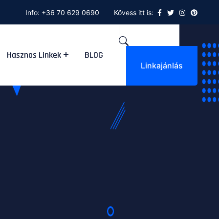
Info:
+36 70 629 0690
Kövess itt is:
Hasznos Linkek
BLOG
Linkajánlás