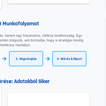
EO Munkafolyamat
tás, hanem egy folyamatos, ciklikus tevékenység. Egy
ntén dolgozik, ami biztosítja, hogy a stratégia mindig
 hatékony maradjon.
→
→
3. Végrehajtás
4. Mérés & Riport
rése: Adatokból Siker