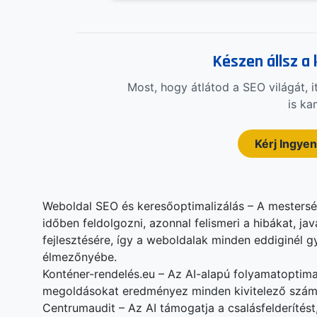
Készen állsz a
Most, hogy átlátod a SEO világát, i
is ka
Kérj Ingyen
Weboldal SEO és keresőoptimalizálás – A mestersé
időben feldolgozni, azonnal felismeri a hibákat, jav
fejlesztésére, így a weboldalak minden eddiginél
élmezőnyébe.
Konténer-rendelés.eu – Az AI-alapú folyamatoptim
megoldásokat eredményez minden kivitelező szám
Centrumaudit – Az AI támogatja a csalásfelderítést