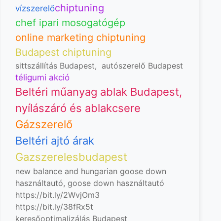
chiptuning
vízszerelő
chef ipari mosogatógép
online marketing chiptuning
Budapest chiptuning
sittszállítás Budapest
,
autószerelő Budapest
téligumi akció
Beltéri műanyag ablak Budapest,
nyílászáró és ablakcsere
Gázszerelő
Beltéri ajtó árak
Gazszerelesbudapest
new balance and hungarian goose down
használtautó, goose down
használtautó
https://bit.ly/2WvjOm3
https://bit.ly/38fRx5t
keresőoptimalizálás Budapest