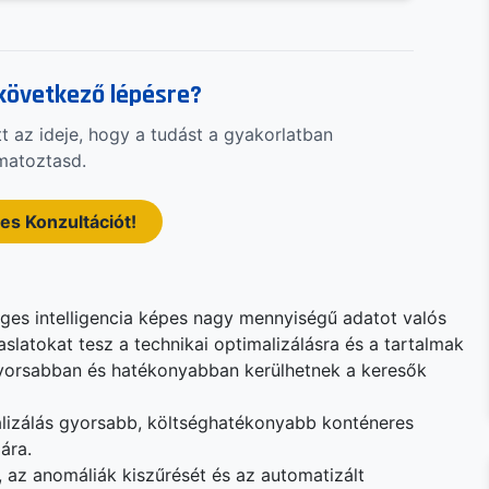
 következő lépésre?
tt az ideje, hogy a tudást a gyakorlatban
matoztasd.
es Konzultációt!
ges intelligencia képes nagy mennyiségű adatot valós
aslatokat tesz a technikai optimalizálásra és a tartalmak
 gyorsabban és hatékonyabban kerülhetnek a keresők
alizálás gyorsabb, költséghatékonyabb konténeres
ára.
, az anomáliák kiszűrését és az automatizált