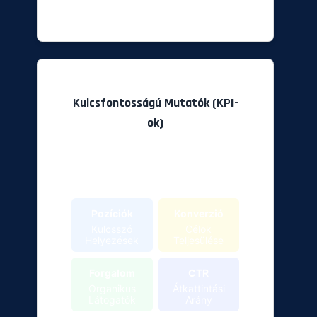
Kulcsfontosságú Mutatók (KPI-
ok)
Ezeket A Mutatókat Érdemes
Figyelni A Siker Méréséhez A
Hiúsági Metrikákon Túl.
Pozíciók
Konverzió
Kulcsszó
Célok
Helyezések
Teljesülése
Forgalom
CTR
Organikus
Átkattintási
Látogatók
Arány