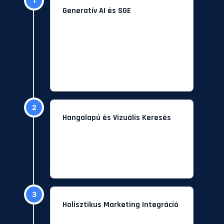
1
Generatív AI és SGE
Az AI-Generált Válaszok A Találati
Lista Élén Megváltoztatják A
Felhasználói Viselkedést. Az E-E-A-
T (Szakértelem, Tapasztalat,
Tekintély, Megbízhatóság) Szerepe
Felértékelődik.
2
Hangalapú és Vizuális Keresés
A Természetes Nyelvi, Kérdés-
Felelet Alapú Tartalmak És A Magas
Minőségű, Optimalizált Képek
Szerepe Növekszik.
3
Holisztikus Marketing Integráció
A SEO Már Nem Működhet