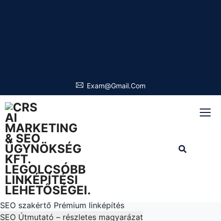
Exam@gmail.com
SEO Ügynökség Budapest – CRS Budapest Kft.
Teljes PDF tartalom:
Letöltés itt
AI Marketing & SEO Tudásközpont – 20 link + részletes
SEO-útmutató
NATO szerepe
Mesterséges intelligencia
2025 filmek
AdWords útmutató
Mozifilmek 2025
Marketing ügynökség
AI jelentése
WordPress weboldal
AI programozás
PPC
jelentése
Digital marketing
Online marketing
Linképítés
Ingyenes linképítés
Piackutatás 2025
SEO szolgáltatás
SEO szakértő
Prémium linképítés
SEO Útmutató – részletes magyarázat