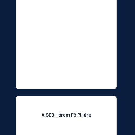
Amelynek Célja, Hogy Weboldalad
Minél Jobb Helyezést Érjen El A
Google Organikus, Azaz Nem
Fizetett Találatai Között. A
Magasabb Pozíció Több Látogatót,
Nagyobb Ismertséget És Végső
Soron Több Bevételt Jelent.
A Sikeres SEO Három Fő, Egymástól
Elválaszthatatlan Pillérre Épül,
Amelyek Együttesen Biztosítják A
Weboldalad Láthatóságát És
Digitális Hitelességét.
A SEO Három Fő Pillére