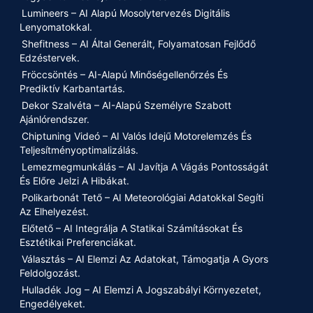
Lumineers – AI Alapú Mosolytervezés Digitális
Lenyomatokkal.
Shefitness – AI Által Generált, Folyamatosan Fejlődő
Edzéstervek.
Fröccsöntés – AI-Alapú Minőségellenőrzés És
Prediktív Karbantartás.
Dekor Szalvéta – AI-Alapú Személyre Szabott
Ajánlórendszer.
Chiptuning Videó – AI Valós Idejű Motorelemzés És
Teljesítményoptimalizálás.
Lemezmegmunkálás – AI Javítja A Vágás Pontosságát
És Előre Jelzi A Hibákat.
Polikarbonát Tető – AI Meteorológiai Adatokkal Segíti
Az Elhelyezést.
Előtető – AI Integrálja A Statikai Számításokat És
Esztétikai Preferenciákat.
Választás – AI Elemzi Az Adatokat, Támogatja A Gyors
Feldolgozást.
Hulladék Jog – AI Elemzi A Jogszabályi Környezetet,
Engedélyeket.