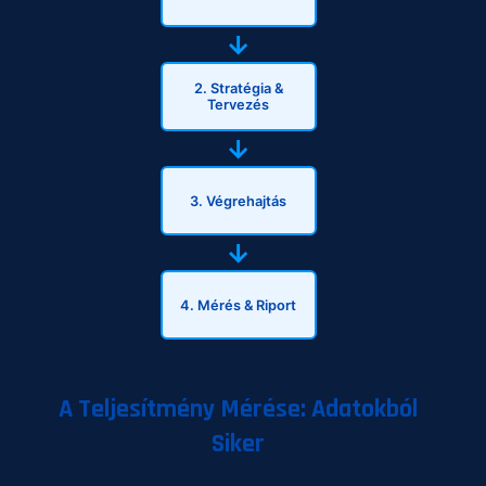
→
2. Stratégia &
Tervezés
→
3. Végrehajtás
→
4. Mérés & Riport
A Teljesítmény Mérése: Adatokból
Siker