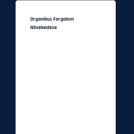
Organikus Forgalom
Növekedése
A Sikeres SEO Stratégia
Leglátványosabb Eredménye Az
Organikus Forgalom Folyamatos
Növekedése. A Grafikon Egy
Tipikus, 12 Hónapos Projekt
Eredményét Mutatja.