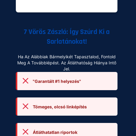
7 Vörös Zászló: Így Szúrd Ki a
Sarlatánokat!
Ha Az Alábbiak Bármelyikét Tapasztalod, Fontold
Meg A Továbblépést. Az Átláthatóság Hiánya Intő
Jel.
"Garantált #1 helyezés"
Tömeges, olcsó linképítés
Átláthatatlan riportok