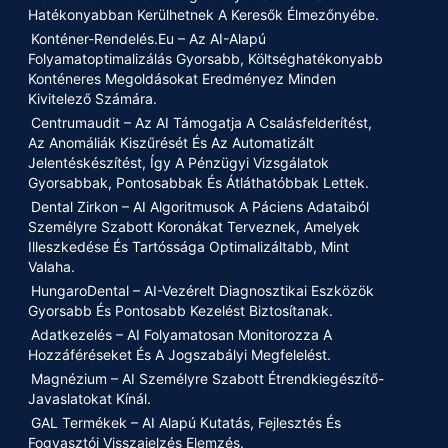
Hatékonyabban Kerülhetnek A Keresők Élmezőnyébe.
Konténer-Rendelés.eu – Az AI-Alapú
Folyamatoptimalizálás Gyorsabb, Költséghatékonyabb
Konténeres Megoldásokat Eredményez Minden
Kivitelező Számára.
Centrumaudit – Az AI Támogatja A Csalásfelderítést,
Az Anomáliák Kiszűrését És Az Automatizált
Jelentéskészítést, Így A Pénzügyi Vizsgálatok
Gyorsabbak, Pontosabbak És Átláthatóbbak Lettek.
Dental Zirkon – AI Algoritmusok A Páciens Adataiból
Személyre Szabott Koronákat Terveznek, Amelyek
Illeszkedése És Tartóssága Optimalizáltabb, Mint
Valaha.
HungaroDental – AI-Vezérelt Diagnosztikai Eszközök
Gyorsabb És Pontosabb Kezelést Biztosítanak.
Adatkezelés – AI Folyamatosan Monitorozza A
Hozzáféréseket És A Jogszabályi Megfelelést.
Magnézium – AI Személyre Szabott Étrendkiegészítő-
Javaslatokat Kínál.
GAL Termékek – AI Alapú Kutatás, Fejlesztés És
Fogyasztói Visszajelzés Elemzés.