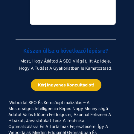
Elszigetelten. A PPC, Social Media
És CRO Összehangolt Stratégiája
Hozza A Legjobb Eredményeket.
Készen állsz a következő lépésre?
Most, Hogy Átlátod A SEO Világát, Itt Az Ideje,
Hogy A Tudást A Gyakorlatban Is Kamatoztasd.
Kérj Ingyenes Konzultációt!
Weboldal SEO És Keresőoptimalizálás – A
Mesterséges Intelligencia Képes Nagy Mennyiségű
Adatot Valós Időben Feldolgozni, Azonnal Felismeri A
Hibákat, Javaslatokat Tesz A Technikai
Optimalizálásra És A Tartalmak Fejlesztésére, Így A
Weboldalak Minden Eddiginél Gyorsabban És