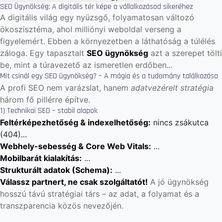
SEO Ügynökség: A digitális tér képe a vállalkozásod sikeréhez
A digitális világ egy nyüzsgő, folyamatosan változó
ökoszisztéma, ahol milliónyi weboldal verseng a
figyelemért. Ebben a környezetben a láthatóság a túlélés
záloga. Egy tapasztalt
SEO ügynökség
azt a szerepet tölti
be, mint a túravezető az ismeretlen erdőben...
Mit csinál egy SEO ügynökség? – A mágia és a tudomány találkozása
A profi SEO nem varázslat, hanem
adatvezérelt stratégia
három fő pillérre építve.
1) Technikai SEO – stabil alapok
Feltérképezhetőség & indexelhetőség:
nincs zsákutca
(404)...
Webhely-sebesség & Core Web Vitals:
...
Mobilbarát kialakítás:
...
Strukturált adatok (Schema):
...
Válassz partnert, ne csak szolgáltatót!
A jó ügynökség
hosszú távú stratégiai társ – az adat, a folyamat és a
transzparencia közös nevezőjén.