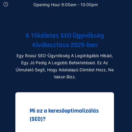
Opening Hour 9:00am - 10:00pm
A Tökéletes SEO Ügynökség
Kiválasztása 2025-ben
Egy Rossz SEO-Ügynökség A Legdrágább Hibád,
Egy Jó Pedig A Legjobb Befektetésed. Ez Az
Útmutató Segít, Hogy Adatalapú Döntést Hozz, Ne
Vakon Bízz.
Mi az a keresőoptimalizálás
(SEO)?
A SEO Egy Olyan Folyamat,